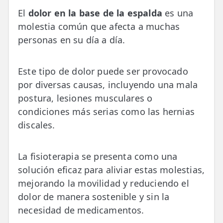
💆‍♀️ Tratamientos
El
dolor en la base de la espalda
es una
molestia común que afecta a muchas
😓 Síntomas
personas en su día a día.
📅 Pedir Cita
📰 Blog
Este tipo de dolor puede ser provocado
por diversas causas, incluyendo una mala
🏢 Empresas
postura, lesiones musculares o
condiciones más serias como las hernias
UBICACIONES
discales.
🔍 Buscador Clínicas
📍 Barrio del Pilar
La fisioterapia se presenta como una
solución eficaz para aliviar estas molestias,
📍 Chamberí - Centro
mejorando la movilidad y reduciendo el
📍 Barrio Salamanca
dolor de manera sostenible y sin la
necesidad de medicamentos.
📍 Carabanchel - Usera