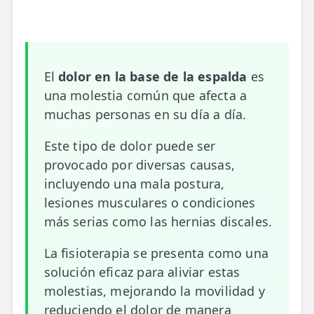
📍 Bravo Murillo
📍 Getafe
El
dolor en la base de la espalda
es
TIENDA
una molestia común que afecta a
🛍️ Tienda Bonos
muchas personas en su día a día.
🛍️ Tienda Productos Fisioterapia
Este tipo de dolor puede ser
🎁 Tarjetas Regalo
provocado por diversas causas,
incluyendo una mala postura,
🛒 Carrito
lesiones musculares o condiciones
❤️ Ofertas
más serias como las hernias discales.
La fisioterapia se presenta como una
CONTACTO
solución eficaz para aliviar estas
☎️ 91 005 23 63
molestias, mejorando la movilidad y
📧 Contacta
reduciendo el dolor de manera