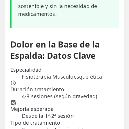
sostenible y sin la necesidad de
ESPECIALIDADES
medicamentos.
🩻 Fisioterapia Traumatológica
😧 Fisioterapia ATM
Dolor en la Base de la
🦴 Osteopatía
Espalda: Datos Clave
🫶 Suelo Pélvico
💆 Masajes Madrid
Especialidad
Fisioterapia Musculoesquelética
🏅 Fisioterapia Deportiva
Duración tratamiento
🧠 Fisioterapia Neurológica
4-8 sesiones (según gravedad)
🧍 Fisioterapia Vestibular
Mejoría esperada
Desde la 1ª-2ª sesión
🫁 Fisioterapia Respiratoria
Tipo de tratamiento
👶 Fisioterapia Pediátrica