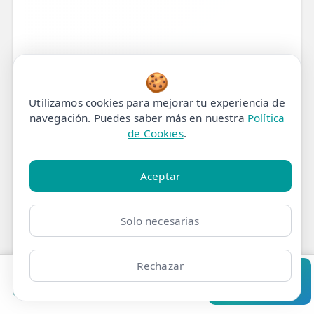
🍪
Utilizamos cookies para mejorar tu experiencia de
navegación. Puedes saber más en nuestra
Política
Tratamiento de
de Cookies
.
Fisioterapia para Dolor
Aceptar
en la Base de la Espalda
en Madrid
Solo necesarias
Nuestro Protocolo de
Rechazar
Fisioterapia para Dolor
Pedir cita
Consultar
Clínicas
Bonos
Mi Área
Contacto
Pide cita
en la Base de la Espalda