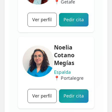
📍 Getafe
Ver perfil
Pedir cita
Noelia
Cotano
Megías
Espalda
📍 Portalegre
Ver perfil
Pedir cita