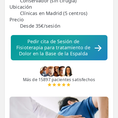
Conservador (sin cirugía)
Ubicación
TRATAMIENTOS
Clínicas en Madrid (5 centros)
Precio
✅ Punción Seca
Desde 35€/sesión
✅ Ondas de Choque
Pedir cita de Sesión de
✅ EPTE - EPI
Fisioterapia para tratamiento de
Dolor en la Base de la Espalda
ESTÉTICA
✨ Fisioestética
✨ Radiofrecuencia INDIBA
Más de 15897 pacientes satisfechos
✨ Drenaje Linfático Manual
✨ Presoterapia
✨ Cicatrices y Estrías