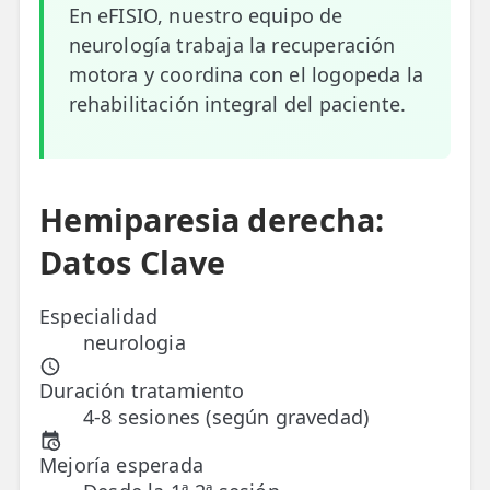
En eFISIO, nuestro equipo de
ESPECIALIDADES
neurología trabaja la recuperación
🩻 Fisioterapia Traumatológica
motora y coordina con el logopeda la
rehabilitación integral del paciente.
😧 Fisioterapia ATM
🦴 Osteopatía
🫶 Suelo Pélvico
Hemiparesia derecha:
Datos Clave
💆 Masajes Madrid
🏅 Fisioterapia Deportiva
Especialidad
neurologia
🧠 Fisioterapia Neurológica
Duración tratamiento
🧍 Fisioterapia Vestibular
4-8 sesiones (según gravedad)
🫁 Fisioterapia Respiratoria
Mejoría esperada
👶 Fisioterapia Pediátrica