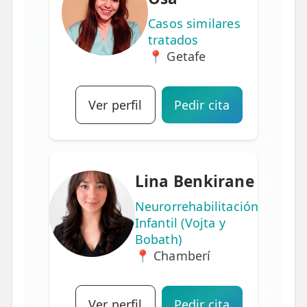
Casos similares
tratados
📍 Getafe
Ver perfil
Pedir cita
Lina Benkirane
Neurorrehabilitación
Infantil (Vojta y
Bobath)
📍 Chamberí
Ver perfil
Pedir cita