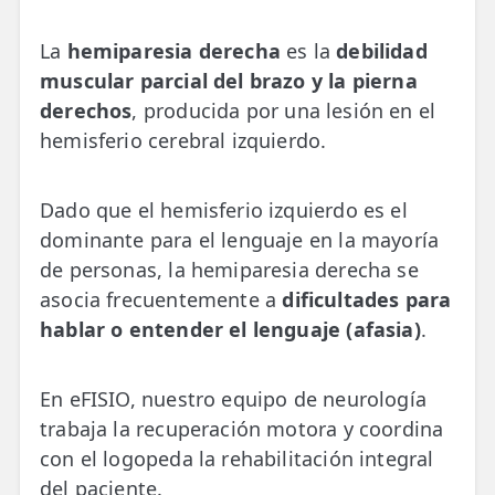
💆‍♀️ Tratamientos
La
hemiparesia derecha
es la
debilidad
😓 Síntomas
muscular parcial del brazo y la pierna
derechos
, producida por una lesión en el
📅 Pedir Cita
hemisferio cerebral izquierdo.
📰 Blog
🏢 Empresas
Dado que el hemisferio izquierdo es el
dominante para el lenguaje en la mayoría
UBICACIONES
de personas, la hemiparesia derecha se
🔍 Buscador Clínicas
asocia frecuentemente a
dificultades para
hablar o entender el lenguaje (afasia)
.
📍 Barrio del Pilar
📍 Chamberí - Centro
En eFISIO, nuestro equipo de neurología
trabaja la recuperación motora y coordina
📍 Barrio Salamanca
con el logopeda la rehabilitación integral
📍 Carabanchel - Usera
del paciente.