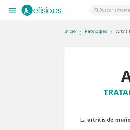
Inicio
›
Patologias
›
Artrit
👤 Mi Cuenta
☕ Acerca
🤔 Preguntas Frecuentes
A
🔍 Buscador
🇬🇧 English
TRATA
GENERAL
👩‍⚕️ Fisioterapeutas
La
artritis de muñ
🔍 Especialidades