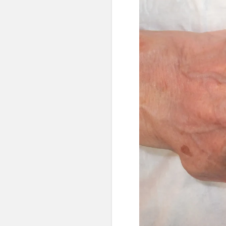
👶 Fisioterapia Pediátrica
TRATAMIENTOS
✅ Punción Seca
✅ Ondas de Choque
✅ EPTE - EPI
ESTÉTICA
✨ Fisioestética
✨ Radiofrecuencia INDIBA
✨ Drenaje Linfático Manual
✨ Presoterapia
✨ Cicatrices y Estrías