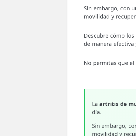
💆‍♀️ Tratamientos
Sin embargo, con 
movilidad y recuper
😓 Síntomas
📅 Pedir Cita
Descubre cómo los
de manera efectiva 
📰 Blog
🏢 Empresas
No permitas que el d
UBICACIONES
🔍 Buscador Clínicas
📍 Barrio del Pilar
La
artritis de 
📍 Chamberí - Centro
día.
📍 Barrio Salamanca
Sin embargo, c
📍 Carabanchel - Usera
movilidad y recu