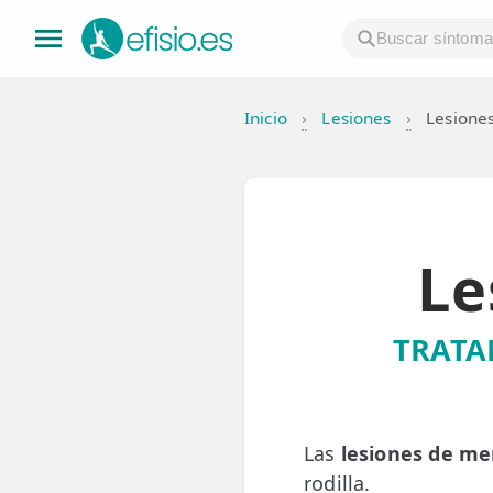
Inicio
›
Lesiones
›
Lesione
👤 Mi Cuenta
☕ Acerca
🤔 Preguntas Frecuentes
Le
🔍 Buscador
🇬🇧 English
TRATA
GENERAL
👩‍⚕️ Fisioterapeutas
Las
lesiones de me
🔍 Especialidades
rodilla.