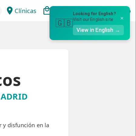
Clínicas
Bonos
Mi Área
Con
Looking for English?
×
Visit our English site
🇬🇧
View in English →
cos
MADRID
y disfunción en la