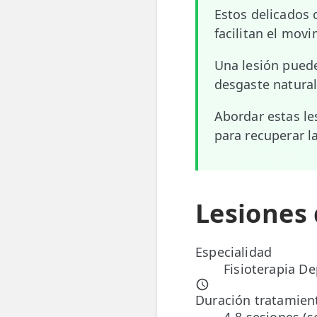
Estos delicados 
📍 Bravo Murillo
facilitan el movi
📍 Getafe
Una lesión puede
desgaste natural
TIENDA
🛍️ Tienda Bonos
Abordar estas l
para recuperar l
🛍️ Tienda Productos Fisioterapia
🎁 Tarjetas Regalo
🛒 Carrito
Lesiones 
❤️ Ofertas
Especialidad
CONTACTO
Fisioterapia De
☎️ 91 005 23 63
Duración tratamien
📧 Contacta