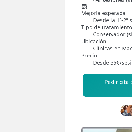
4-8 sesiones (
Mejoría esperada
ESPECIALIDADES
Desde la 1ª-2ª 
🩻 Fisioterapia Traumatológica
Tipo de tratamient
Conservador (si
😧 Fisioterapia ATM
Ubicación
🦴 Osteopatía
Clínicas en Mad
Precio
🫶 Suelo Pélvico
Desde 35€/ses
💆 Masajes Madrid
Pedir cita
🏅 Fisioterapia Deportiva
🧠 Fisioterapia Neurológica
🧍 Fisioterapia Vestibular
🫁 Fisioterapia Respiratoria