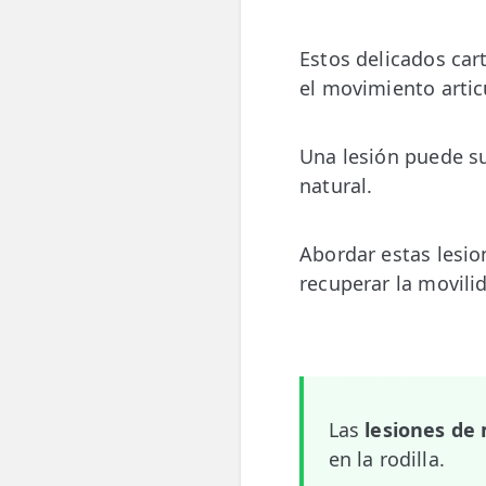
💆‍♀️ Tratamientos
Estos delicados car
😓 Síntomas
el movimiento articu
📅 Pedir Cita
Una lesión puede su
📰 Blog
natural.
🏢 Empresas
Abordar estas lesi
UBICACIONES
recuperar la movili
🔍 Buscador Clínicas
📍 Barrio del Pilar
📍 Chamberí - Centro
Las
lesiones de
📍 Barrio Salamanca
en la rodilla.
📍 Carabanchel - Usera