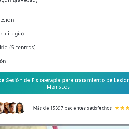
según gravedad)
sesión
o
n cirugía)
rid (5 centros)
ión
 de Sesión de Fisioterapia para tratamiento de Lesio
Meniscos
Más de 15897 pacientes satisfechos