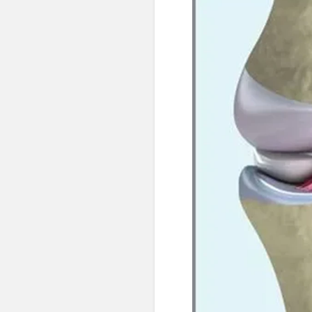
👶 Fisioterapia Pediátrica
TRATAMIENTOS
✅ Punción Seca
✅ Ondas de Choque
✅ EPTE - EPI
ESTÉTICA
✨ Fisioestética
✨ Radiofrecuencia INDIBA
✨ Drenaje Linfático Manual
✨ Presoterapia
✨ Cicatrices y Estrías