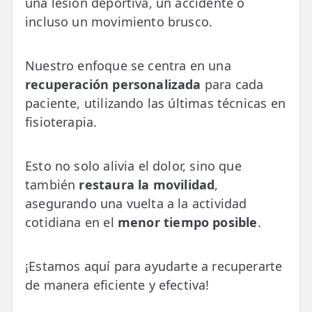
una lesión deportiva, un accidente o
💆‍♀️ Tratamientos
incluso un movimiento brusco.
😓 Síntomas
Nuestro enfoque se centra en una
📅 Pedir Cita
recuperación personalizada
para cada
📰 Blog
paciente, utilizando las últimas técnicas en
fisioterapia.
🏢 Empresas
UBICACIONES
Esto no solo alivia el dolor, sino que
🔍 Buscador Clínicas
también
restaura la movilidad
,
asegurando una vuelta a la actividad
📍 Barrio del Pilar
cotidiana en el
menor tiempo posible
.
📍 Chamberí - Centro
¡Estamos aquí para ayudarte a recuperarte
📍 Barrio Salamanca
de manera eficiente y efectiva!
📍 Carabanchel - Usera