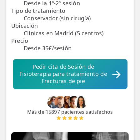
Desde la 1ª-2ª sesión
Tipo de tratamiento
TRATAMIENTOS
Conservador (sin cirugía)
✅ Punción Seca
Ubicación
Clínicas en Madrid (5 centros)
✅ Ondas de Choque
Precio
Desde 35€/sesión
✅ EPTE - EPI
ESTÉTICA
Pedir cita de Sesión de
Fisioterapia para tratamiento de
✨ Fisioestética
Fracturas de pie
✨ Radiofrecuencia INDIBA
✨ Drenaje Linfático Manual
Más de 15897 pacientes satisfechos
✨ Presoterapia
✨ Cicatrices y Estrías