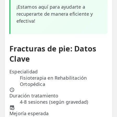
¡Estamos aquí para ayudarte a
ESPECIALIDADES
recuperarte de manera eficiente y
🩻 Fisioterapia Traumatológica
efectiva!
😧 Fisioterapia ATM
🦴 Osteopatía
Fracturas de pie: Datos
🫶 Suelo Pélvico
Clave
💆 Masajes Madrid
Especialidad
🏅 Fisioterapia Deportiva
Fisioterapia en Rehabilitación
🧠 Fisioterapia Neurológica
Ortopédica
🧍 Fisioterapia Vestibular
Duración tratamiento
4-8 sesiones (según gravedad)
🫁 Fisioterapia Respiratoria
Mejoría esperada
👶 Fisioterapia Pediátrica