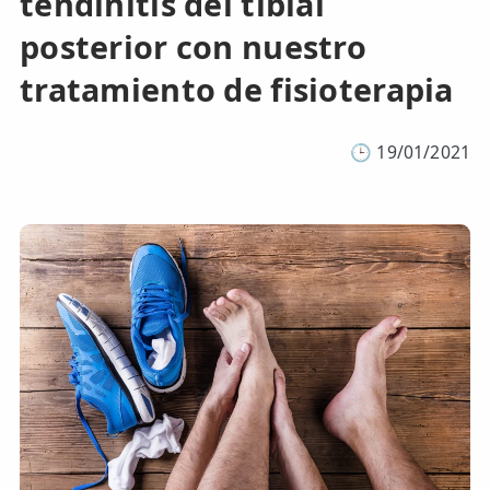
tendinitis del tibial
posterior con nuestro
ESPECIALIDADES
🩻 Fisioterapia Traumatológica
tratamiento de fisioterapia
😧 Fisioterapia ATM
🕒
19/01/2021
🦴 Osteopatía
🫶 Suelo Pélvico
💆 Masajes Madrid
🏅 Fisioterapia Deportiva
🧠 Fisioterapia Neurológica
🧍 Fisioterapia Vestibular
🫁 Fisioterapia Respiratoria
👶 Fisioterapia Pediátrica