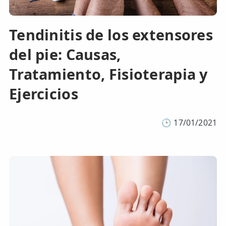
TRATAMIENTOS
Tendinitis de los extensores
✅ Punción Seca
del pie: Causas,
✅ Ondas de Choque
Tratamiento, Fisioterapia y
✅ EPTE - EPI
Ejercicios
ESTÉTICA
✨ Fisioestética
🕒
17/01/2021
✨ Radiofrecuencia INDIBA
✨ Drenaje Linfático Manual
✨ Presoterapia
✨ Cicatrices y Estrías