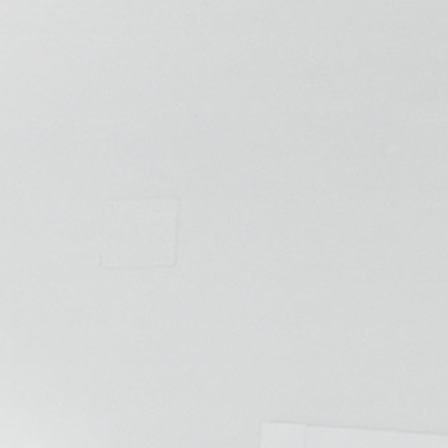
💆‍♀️ Tratamientos
😓 Síntomas
📅 Pedir Cita
📰 Blog
🏢 Empresas
UBICACIONES
🔍 Buscador Clínicas
📍 Barrio del Pilar
📍 Chamberí - Centro
📍 Barrio Salamanca
📍 Carabanchel - Usera