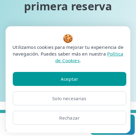
primera reserva
🍪
Conseguir oferta
Utilizamos cookies para mejorar tu experiencia de
navegación. Puedes saber más en nuestra
Política
de Cookies
.
Exclusivo para tienda online. Un único cupón por paciente.
Válido para la primera cita del paciente. No compatible
Aceptar
con otras ofertas de fisioterapia. Oferta válida hasta el 6
d August d 2026
Solo necesarias
Rechazar
Clínicas
Bonos
Mi Área
Contacto
Pide cita
Resúmelo en ChatGPT