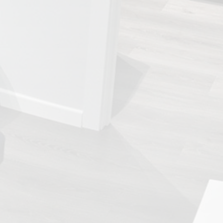
TRATAMIENTOS
✅ Punción Seca
✅ Ondas de Choque
✅ EPTE - EPI
ESTÉTICA
✨ Fisioestética
✨ Radiofrecuencia INDIBA
✨ Drenaje Linfático Manual
✨ Presoterapia
✨ Cicatrices y Estrías