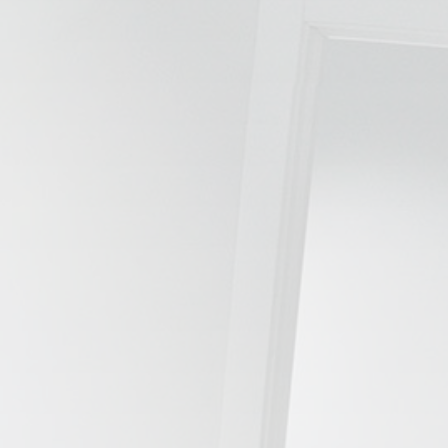
📍 Bravo Murillo
📍 Getafe
TIENDA
🛍️ Tienda Bonos
🛍️ Tienda Productos Fisioterapia
🎁 Tarjetas Regalo
🛒 Carrito
❤️ Ofertas
CONTACTO
☎️ 91 005 23 63
📧 Contacta