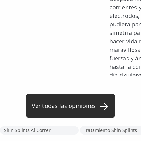
corrientes 
electrodos,
pudiera par
simetría pa
hacer vida 
maravillosa
fuerzas y á
hasta la co
día siguie
recuperada.
esperanza.
un bono de 
Ver todas las opiniones
falta! Siem
ejercicios 
que haga e
Shin Splints Al Correr
Tratamiento Shin Splints
estar con e