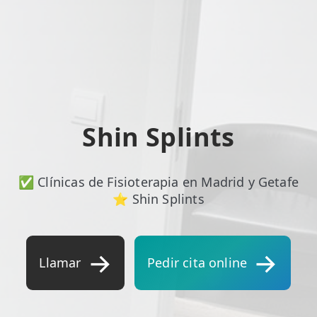
ESPECIALIDADES
🩻 Fisioterapia Traumatológica
😧 Fisioterapia ATM
🦴 Osteopatía
Shin Splints
🫶 Suelo Pélvico
💆 Masajes Madrid
✅ Clínicas de Fisioterapia en Madrid y Getafe
🏅 Fisioterapia Deportiva
⭐ Shin Splints
🧠 Fisioterapia Neurológica
🧍 Fisioterapia Vestibular
Llamar
Pedir cita online
🫁 Fisioterapia Respiratoria
👶 Fisioterapia Pediátrica