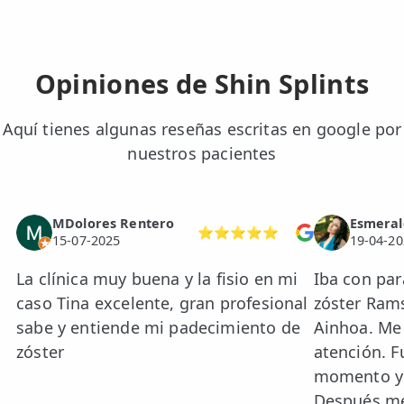
Opiniones de Shin Splints
Aquí tienes algunas reseñas escritas en google por
nuestros pacientes
MDolores Rentero
Esmeral
⭐⭐⭐⭐⭐
15-07-2025
19-04-20
La clínica muy buena y la fisio en mi
Iba con pará
caso Tina excelente, gran profesional
zóster Ram
sabe y entiende mi padecimiento de
Ainhoa. Me
zóster
atención. F
momento y 
Después me