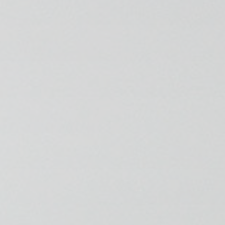
💆‍♀️ Tratamientos
😓 Síntomas
📅 Pedir Cita
📰 Blog
🏢 Empresas
UBICACIONES
🔍 Buscador Clínicas
📍 Barrio del Pilar
📍 Chamberí - Centro
📍 Barrio Salamanca
📍 Carabanchel - Usera