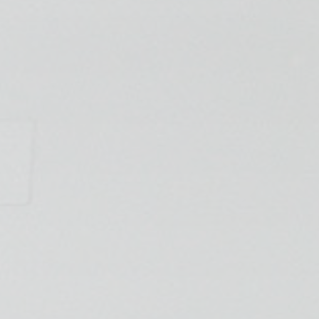
📍 Bravo Murillo
📍 Getafe
TIENDA
🛍️ Tienda Bonos
🛍️ Tienda Productos Fisioterapia
🎁 Tarjetas Regalo
🛒 Carrito
❤️ Ofertas
CONTACTO
☎️ 91 005 23 63
📧 Contacta