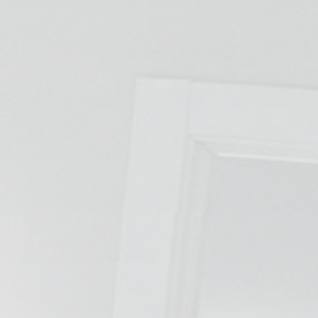
ESPECIALIDADES
🩻 Fisioterapia Traumatológica
😧 Fisioterapia ATM
🦴 Osteopatía
🫶 Suelo Pélvico
💆 Masajes Madrid
🏅 Fisioterapia Deportiva
🧠 Fisioterapia Neurológica
🧍 Fisioterapia Vestibular
🫁 Fisioterapia Respiratoria
👶 Fisioterapia Pediátrica