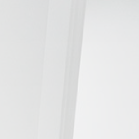
TRATAMIENTOS
✅ Punción Seca
✅ Ondas de Choque
✅ EPTE - EPI
ESTÉTICA
✨ Fisioestética
✨ Radiofrecuencia INDIBA
✨ Drenaje Linfático Manual
✨ Presoterapia
✨ Cicatrices y Estrías