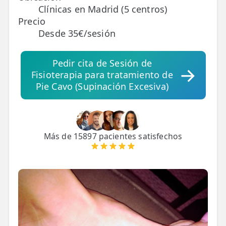
Clínicas en Madrid (5 centros)
Precio
TRATAMIENTOS
Desde 35€/sesión
✅ Punción Seca
✅ Ondas de Choque
Pedir cita de Sesión de
Fisioterapia para tratamiento de
✅ EPTE - EPI
Pie Cavo (Supinación Excesiva)
ESTÉTICA
✨ Fisioestética
Más de 15897 pacientes satisfechos
✨ Radiofrecuencia INDIBA
✨ Drenaje Linfático Manual
✨ Presoterapia
✨ Cicatrices y Estrías