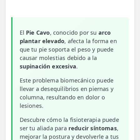
📍 Bravo Murillo
📍 Getafe
El
Pie Cavo
, conocido por su
arco
TIENDA
plantar elevado
, afecta la forma en
🛍️ Tienda Bonos
que tu pie soporta el peso y puede
causar molestias debido a la
🛍️ Tienda Productos Fisioterapia
supinación excesiva
.
🎁 Tarjetas Regalo
Este problema biomecánico puede
🛒 Carrito
llevar a desequilibrios en piernas y
columna, resultando en dolor o
❤️ Ofertas
lesiones.
CONTACTO
Descubre cómo la fisioterapia puede
☎️ 91 005 23 63
ser tu aliada para
reducir síntomas
,
📧 Contacta
mejorar la postura y devolverle a tus