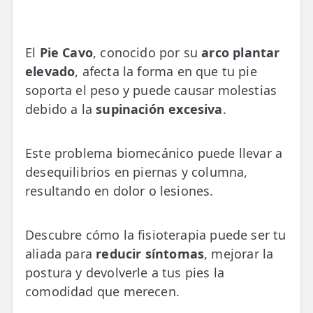
💆‍♀️ Tratamientos
😓 Síntomas
El
Pie Cavo
, conocido por su
arco plantar
📅 Pedir Cita
elevado
, afecta la forma en que tu pie
soporta el peso y puede causar molestias
📰 Blog
debido a la
supinación excesiva
.
🏢 Empresas
Este problema biomecánico puede llevar a
UBICACIONES
desequilibrios en piernas y columna,
🔍 Buscador Clínicas
resultando en dolor o lesiones.
📍 Barrio del Pilar
Descubre cómo la fisioterapia puede ser tu
📍 Chamberí - Centro
aliada para
reducir síntomas
, mejorar la
📍 Barrio Salamanca
postura y devolverle a tus pies la
comodidad que merecen.
📍 Carabanchel - Usera