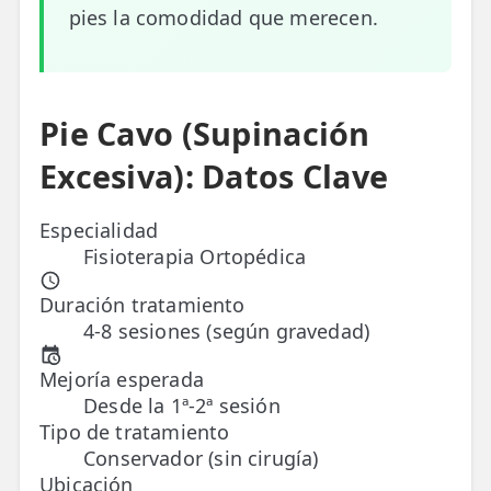
pies la comodidad que merecen.
ESPECIALIDADES
🩻 Fisioterapia Traumatológica
😧 Fisioterapia ATM
Pie Cavo (Supinación
🦴 Osteopatía
Excesiva): Datos Clave
🫶 Suelo Pélvico
Especialidad
Fisioterapia Ortopédica
💆 Masajes Madrid
🏅 Fisioterapia Deportiva
Duración tratamiento
4-8 sesiones (según gravedad)
🧠 Fisioterapia Neurológica
Mejoría esperada
🧍 Fisioterapia Vestibular
Desde la 1ª-2ª sesión
Tipo de tratamiento
🫁 Fisioterapia Respiratoria
Conservador (sin cirugía)
Ubicación
👶 Fisioterapia Pediátrica