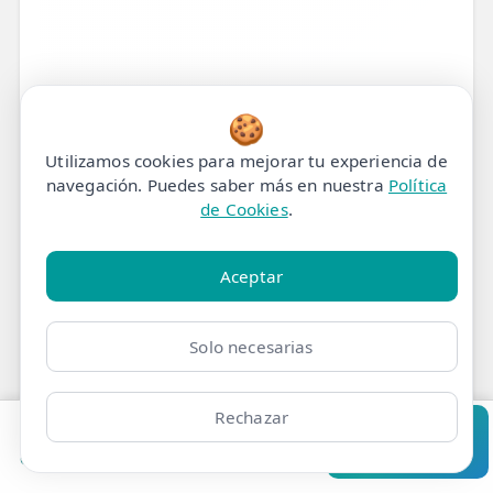
🍪
Utilizamos cookies para mejorar tu experiencia de
navegación. Puedes saber más en nuestra
Política
de Cookies
.
Tratamiento de
Aceptar
Fisioterapia para Pie Cavo
Solo necesarias
(Supinación Excesiva) en
Madrid
Rechazar
Pedir cita
Consultar
Clínicas
Bonos
Mi Área
Contacto
Pide cita
Nuestro Protocolo de