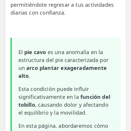
permitiéndote regresar a tus actividades
📍 Bravo Murillo
diarias con confianza.
📍 Getafe
TIENDA
🛍️ Tienda Bonos
El
pie cavo
es una anomalía en la
🛍️ Tienda Productos Fisioterapia
estructura del pie caracterizada por
🎁 Tarjetas Regalo
un
arco plantar exageradamente
alto
.
🛒 Carrito
Esta condición puede influir
❤️ Ofertas
significativamente en la
función del
tobillo
, causando dolor y afectando
CONTACTO
el equilibrio y la movilidad.
☎️ 91 005 23 63
En esta página, abordaremos cómo
📧 Contacta