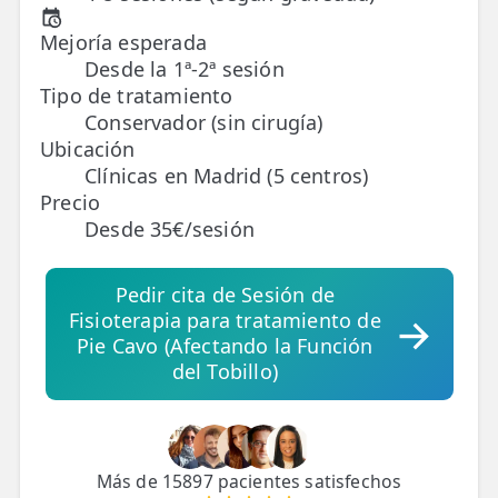
Mejoría esperada
TRATAMIENTOS
Desde la 1ª-2ª sesión
✅ Punción Seca
Tipo de tratamiento
Conservador (sin cirugía)
✅ Ondas de Choque
Ubicación
Clínicas en Madrid (5 centros)
✅ EPTE - EPI
Precio
Desde 35€/sesión
ESTÉTICA
✨ Fisioestética
Pedir cita de Sesión de
✨ Radiofrecuencia INDIBA
Fisioterapia para tratamiento de
Pie Cavo (Afectando la Función
✨ Drenaje Linfático Manual
del Tobillo)
✨ Presoterapia
✨ Cicatrices y Estrías
Más de 15897 pacientes satisfechos