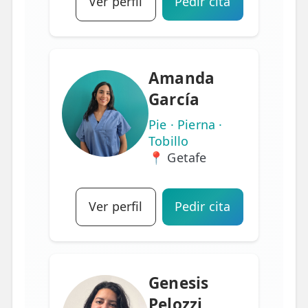
Ver perfil
Pedir cita
Amanda
García
Pie · Pierna ·
Tobillo
📍 Getafe
Ver perfil
Pedir cita
Genesis
Pelozzi