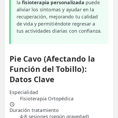
la
fisioterapia personalizada
puede
aliviar los síntomas y ayudar en la
ESPECIALIDADES
recuperación, mejorando tu calidad
🩻 Fisioterapia Traumatológica
de vida y permitiéndote regresar a
😧 Fisioterapia ATM
tus actividades diarias con confianza.
🦴 Osteopatía
🫶 Suelo Pélvico
Pie Cavo (Afectando la
💆 Masajes Madrid
Función del Tobillo):
🏅 Fisioterapia Deportiva
Datos Clave
🧠 Fisioterapia Neurológica
Especialidad
🧍 Fisioterapia Vestibular
Fisioterapia Ortopédica
🫁 Fisioterapia Respiratoria
Duración tratamiento
4-8 sesiones (según gravedad)
👶 Fisioterapia Pediátrica