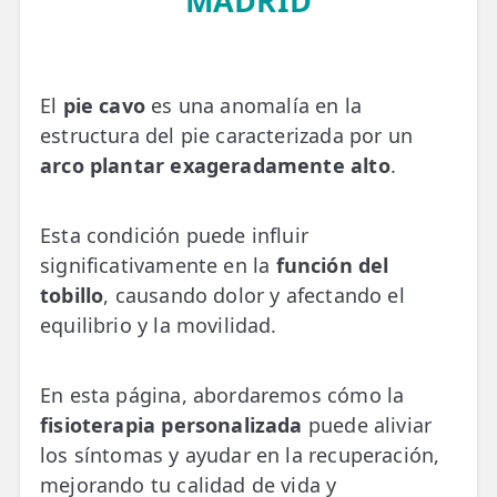
MADRID
💆‍♀️ Tratamientos
😓 Síntomas
El
pie cavo
es una anomalía en la
📅 Pedir Cita
estructura del pie caracterizada por un
📰 Blog
arco plantar exageradamente alto
.
🏢 Empresas
Esta condición puede influir
UBICACIONES
significativamente en la
función del
🔍 Buscador Clínicas
tobillo
, causando dolor y afectando el
equilibrio y la movilidad.
📍 Barrio del Pilar
📍 Chamberí - Centro
En esta página, abordaremos cómo la
fisioterapia personalizada
puede aliviar
📍 Barrio Salamanca
los síntomas y ayudar en la recuperación,
📍 Carabanchel - Usera
mejorando tu calidad de vida y