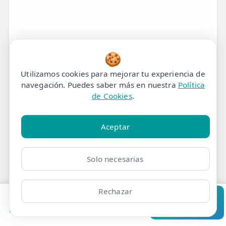
🍪
Utilizamos cookies para mejorar tu experiencia de
navegación. Puedes saber más en nuestra
Política
de Cookies
.
Aceptar
Solo necesarias
Tratamiento de
Rechazar
Pedir cita
Consultar
Fisioterapia para Pie Cavo
Clínicas
Bonos
Mi Área
Contacto
Pide cita