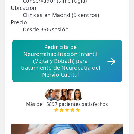
Conservador (sin cirugía)
Ubicación
TRATAMIENTOS
Clínicas en Madrid (5 centros)
Precio
✅ Punción Seca
Desde 35€/sesión
✅ Ondas de Choque
Pedir cita de
✅ EPTE - EPI
Neurorrehabilitación Infantil
(Vojta y Bobath) para
ESTÉTICA
tratamiento de Neuropatía del
✨ Fisioestética
Nervio Cubital
✨ Radiofrecuencia INDIBA
✨ Drenaje Linfático Manual
Más de 15897 pacientes satisfechos
✨ Presoterapia
✨ Cicatrices y Estrías