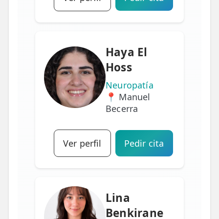
Haya El
Hoss
Neuropatía
📍 Manuel
Becerra
Ver perfil
Pedir cita
Lina
Benkirane