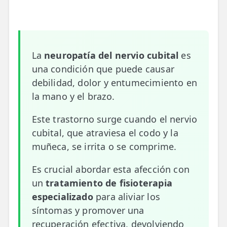
📍 Bravo Murillo
📍 Getafe
La
neuropatía del nervio cubital
es
TIENDA
una condición que puede causar
🛍️ Tienda Bonos
debilidad, dolor y entumecimiento en
🛍️ Tienda Productos Fisioterapia
la mano y el brazo.
🎁 Tarjetas Regalo
Este trastorno surge cuando el nervio
cubital, que atraviesa el codo y la
🛒 Carrito
muñeca, se irrita o se comprime.
❤️ Ofertas
Es crucial abordar esta afección con
un
tratamiento de fisioterapia
CONTACTO
especializado
para aliviar los
☎️ 91 005 23 63
síntomas y promover una
📧 Contacta
recuperación efectiva, devolviendo