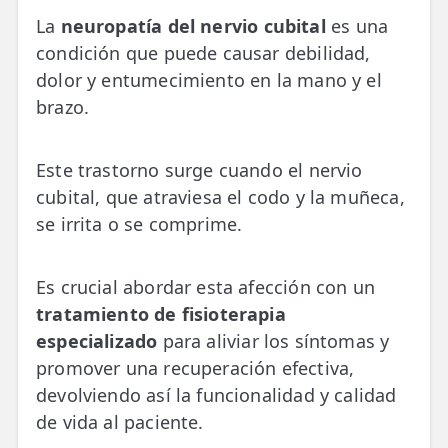
💆‍♀️ Tratamientos
La
neuropatía del nervio cubital
es una
condición que puede causar debilidad,
😓 Síntomas
dolor y entumecimiento en la mano y el
📅 Pedir Cita
brazo.
📰 Blog
Este trastorno surge cuando el nervio
🏢 Empresas
cubital, que atraviesa el codo y la muñeca,
se irrita o se comprime.
UBICACIONES
🔍 Buscador Clínicas
Es crucial abordar esta afección con un
📍 Barrio del Pilar
tratamiento de fisioterapia
especializado
para aliviar los síntomas y
📍 Chamberí - Centro
promover una recuperación efectiva,
📍 Barrio Salamanca
devolviendo así la funcionalidad y calidad
de vida al paciente.
📍 Carabanchel - Usera