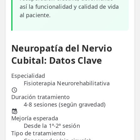
así la funcionalidad y calidad de vida
ESPECIALIDADES
al paciente.
🩻 Fisioterapia Traumatológica
😧 Fisioterapia ATM
Neuropatía del Nervio
🦴 Osteopatía
Cubital: Datos Clave
🫶 Suelo Pélvico
💆 Masajes Madrid
Especialidad
Fisioterapia Neurorehabilitativa
🏅 Fisioterapia Deportiva
Duración tratamiento
🧠 Fisioterapia Neurológica
4-8 sesiones (según gravedad)
🧍 Fisioterapia Vestibular
Mejoría esperada
Desde la 1ª-2ª sesión
🫁 Fisioterapia Respiratoria
Tipo de tratamiento
👶 Fisioterapia Pediátrica