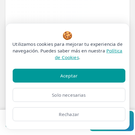
🍪
Utilizamos cookies para mejorar tu experiencia de
navegación. Puedes saber más en nuestra
Política
de Cookies
.
Tratamiento de
Fisioterapia para
Aceptar
Neuropatía del Nervio
Solo necesarias
Cubital en Madrid
Rechazar
¿Sufre de hormigueo en los dedos
Pedir cita
Consultar
meñique y anular, debilidad en la mano
Clínicas
Bonos
Mi Área
Contacto
Pide cita
o
dolor en el codo
?
Podría ser una