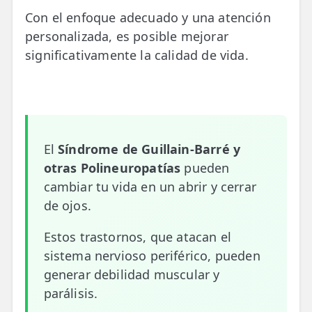
Con el enfoque adecuado y una atención
📍 Bravo Murillo
personalizada, es posible mejorar
📍 Getafe
significativamente la calidad de vida.
TIENDA
🛍️ Tienda Bonos
🛍️ Tienda Productos Fisioterapia
El
Síndrome de Guillain-Barré y
🎁 Tarjetas Regalo
otras Polineuropatías
pueden
cambiar tu vida en un abrir y cerrar
🛒 Carrito
de ojos.
❤️ Ofertas
Estos trastornos, que atacan el
sistema nervioso periférico, pueden
CONTACTO
☎️ 91 005 23 63
generar debilidad muscular y
parálisis.
📧 Contacta