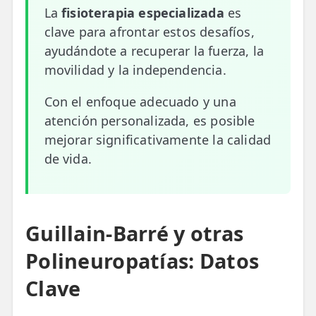
La
fisioterapia especializada
es
ESPECIALIDADES
clave para afrontar estos desafíos,
🩻 Fisioterapia Traumatológica
ayudándote a recuperar la fuerza, la
movilidad y la independencia.
😧 Fisioterapia ATM
Con el enfoque adecuado y una
🦴 Osteopatía
atención personalizada, es posible
🫶 Suelo Pélvico
mejorar significativamente la calidad
de vida.
💆 Masajes Madrid
🏅 Fisioterapia Deportiva
🧠 Fisioterapia Neurológica
Guillain-Barré y otras
🧍 Fisioterapia Vestibular
Polineuropatías: Datos
Clave
🫁 Fisioterapia Respiratoria
👶 Fisioterapia Pediátrica