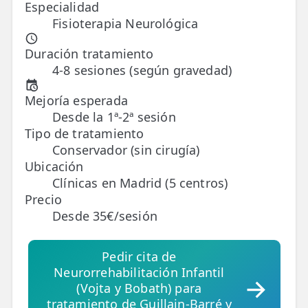
Especialidad
Fisioterapia Neurológica
TRATAMIENTOS
✅ Punción Seca
Duración tratamiento
4-8 sesiones (según gravedad)
✅ Ondas de Choque
Mejoría esperada
✅ EPTE - EPI
Desde la 1ª-2ª sesión
Tipo de tratamiento
ESTÉTICA
Conservador (sin cirugía)
✨ Fisioestética
Ubicación
Clínicas en Madrid (5 centros)
✨ Radiofrecuencia INDIBA
Precio
Desde 35€/sesión
✨ Drenaje Linfático Manual
✨ Presoterapia
Pedir cita de
Neurorrehabilitación Infantil
✨ Cicatrices y Estrías
(Vojta y Bobath) para
tratamiento de Guillain-Barré y