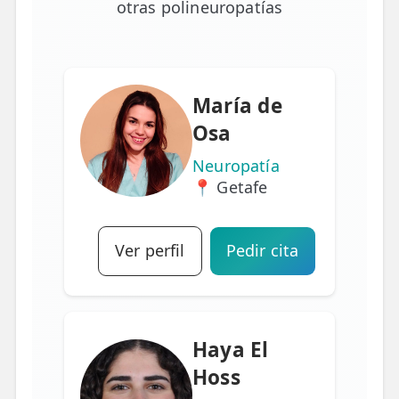
otras polineuropatías
María de
Osa
Neuropatía
📍 Getafe
Ver perfil
Pedir cita
Haya El
Hoss