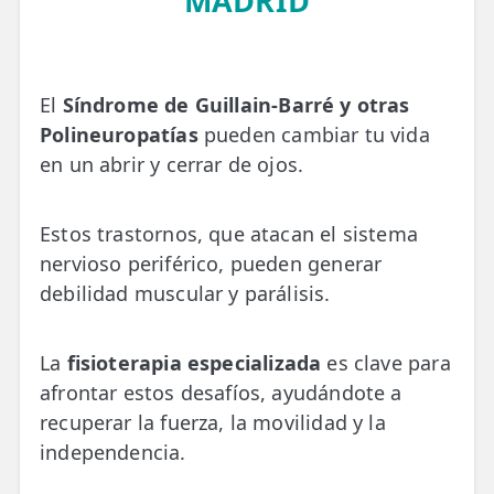
MADRID
💆‍♀️ Tratamientos
😓 Síntomas
El
Síndrome de Guillain-Barré y otras
📅 Pedir Cita
Polineuropatías
pueden cambiar tu vida
📰 Blog
en un abrir y cerrar de ojos.
🏢 Empresas
Estos trastornos, que atacan el sistema
UBICACIONES
nervioso periférico, pueden generar
🔍 Buscador Clínicas
debilidad muscular y parálisis.
📍 Barrio del Pilar
La
fisioterapia especializada
es clave para
📍 Chamberí - Centro
afrontar estos desafíos, ayudándote a
recuperar la fuerza, la movilidad y la
📍 Barrio Salamanca
independencia.
📍 Carabanchel - Usera