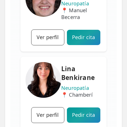
Neuropatía
📍 Manuel
Becerra
Ver perfil
Pedir cita
Lina
Benkirane
Neuropatía
📍 Chamberí
Ver perfil
Pedir cita