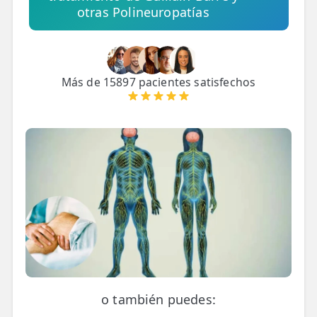
LESIONES
otras Polineuropatías
FRECUENTES
Rotura Fibrilar
Dolor de Cabeza
Más de 15897 pacientes satisfechos
Trocanteritis
Hernia Discal
Fascitis Plantar
Lumbalgia
Ciática
Bursitis de Hombro
Síndrome Piramidal
Tendinitis de Aquiles
o también puedes: