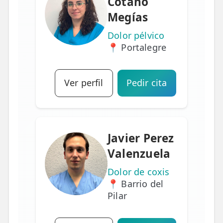
Cotano
Megías
Dolor pélvico
📍 Portalegre
Ver perfil
Pedir cita
Javier Perez
Valenzuela
Dolor de coxis
📍 Barrio del
Pilar