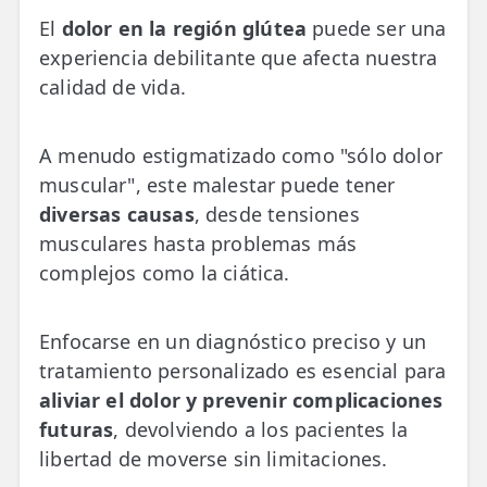
💆‍♀️ Tratamientos
El
dolor en la región glútea
puede ser una
experiencia debilitante que afecta nuestra
😓 Síntomas
calidad de vida.
📅 Pedir Cita
📰 Blog
A menudo estigmatizado como "sólo dolor
muscular", este malestar puede tener
🏢 Empresas
diversas causas
, desde tensiones
musculares hasta problemas más
UBICACIONES
complejos como la ciática.
🔍 Buscador Clínicas
📍 Barrio del Pilar
Enfocarse en un diagnóstico preciso y un
tratamiento personalizado es esencial para
📍 Chamberí - Centro
aliviar el dolor y prevenir complicaciones
📍 Barrio Salamanca
futuras
, devolviendo a los pacientes la
libertad de moverse sin limitaciones.
📍 Carabanchel - Usera