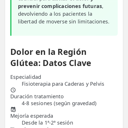
prevenir complicaciones futuras
,
ESPECIALIDADES
devolviendo a los pacientes la
🩻 Fisioterapia Traumatológica
libertad de moverse sin limitaciones.
😧 Fisioterapia ATM
🦴 Osteopatía
Dolor en la Región
🫶 Suelo Pélvico
Glútea: Datos Clave
💆 Masajes Madrid
Especialidad
🏅 Fisioterapia Deportiva
Fisioterapia para Caderas y Pelvis
🧠 Fisioterapia Neurológica
Duración tratamiento
🧍 Fisioterapia Vestibular
4-8 sesiones (según gravedad)
🫁 Fisioterapia Respiratoria
Mejoría esperada
Desde la 1ª-2ª sesión
👶 Fisioterapia Pediátrica