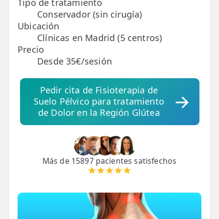
Tipo de tratamiento
Conservador (sin cirugía)
TRATAMIENTOS
Ubicación
✅ Punción Seca
Clínicas en Madrid (5 centros)
Precio
✅ Ondas de Choque
Desde 35€/sesión
✅ EPTE - EPI
Pedir cita de Fisioterapia de
Suelo Pélvico para tratamiento
ESTÉTICA
de Dolor en la Región Glútea
✨ Fisioestética
✨ Radiofrecuencia INDIBA
✨ Drenaje Linfático Manual
Más de 15897 pacientes satisfechos
✨ Presoterapia
✨ Cicatrices y Estrías