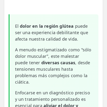
📍 Bravo Murillo
📍 Getafe
El
dolor en la región glútea
puede
TIENDA
ser una experiencia debilitante que
🛍️ Tienda Bonos
afecta nuestra calidad de vida.
🛍️ Tienda Productos Fisioterapia
A menudo estigmatizado como "sólo
🎁 Tarjetas Regalo
dolor muscular", este malestar
puede tener
diversas causas
, desde
🛒 Carrito
tensiones musculares hasta
❤️ Ofertas
problemas más complejos como la
ciática.
CONTACTO
Enfocarse en un diagnóstico preciso
☎️ 91 005 23 63
y un tratamiento personalizado es
📧 Contacta
esencial para
aliviar el dolor y