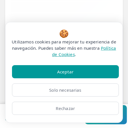
🍪
Utilizamos cookies para mejorar tu experiencia de
navegación. Puedes saber más en nuestra
Política
de Cookies
.
Tratamiento de
Aceptar
Fisioterapia para Dolor
Solo necesarias
en la Región Glútea en
Madrid
Rechazar
Pedir cita
Consultar
Clínicas
Bonos
Mi Área
Contacto
Pide cita
Nuestro Protocolo de