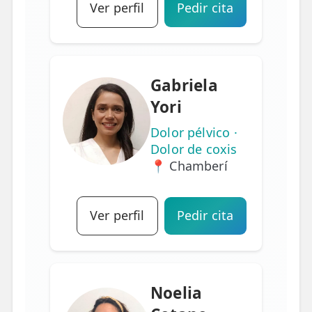
Ver perfil
Pedir cita
Gabriela
Yori
Dolor pélvico ·
Dolor de coxis
📍 Chamberí
Ver perfil
Pedir cita
Noelia