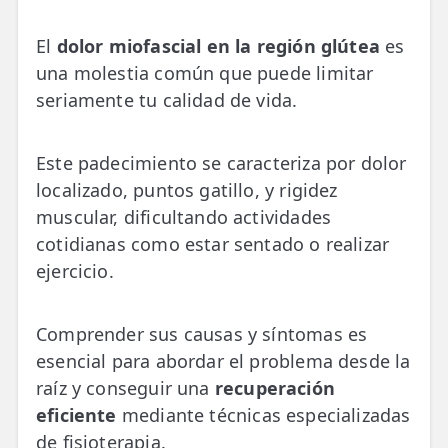
💆‍♀️ Tratamientos
El
dolor miofascial en la región glútea
es
😓 Síntomas
una molestia común que puede limitar
seriamente tu calidad de vida.
📅 Pedir Cita
📰 Blog
Este padecimiento se caracteriza por dolor
🏢 Empresas
localizado, puntos gatillo, y rigidez
muscular, dificultando actividades
UBICACIONES
cotidianas como estar sentado o realizar
🔍 Buscador Clínicas
ejercicio.
📍 Barrio del Pilar
Comprender sus causas y síntomas es
📍 Chamberí - Centro
esencial para abordar el problema desde la
raíz y conseguir una
recuperación
📍 Barrio Salamanca
eficiente
mediante técnicas especializadas
📍 Carabanchel - Usera
de fisioterapia.