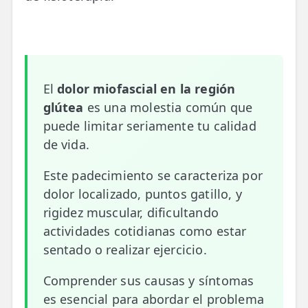
📍 Bravo Murillo
📍 Getafe
TIENDA
El
dolor miofascial en la región
🛍️ Tienda Bonos
glútea
es una molestia común que
puede limitar seriamente tu calidad
🛍️ Tienda Productos Fisioterapia
de vida.
🎁 Tarjetas Regalo
Este padecimiento se caracteriza por
🛒 Carrito
dolor localizado, puntos gatillo, y
rigidez muscular, dificultando
❤️ Ofertas
actividades cotidianas como estar
sentado o realizar ejercicio.
CONTACTO
☎️ 91 005 23 63
Comprender sus causas y síntomas
es esencial para abordar el problema
📧 Contacta