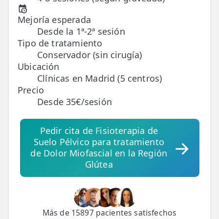
Mejoría esperada
TRATAMIENTOS
Desde la 1ª-2ª sesión
✅ Punción Seca
Tipo de tratamiento
Conservador (sin cirugía)
✅ Ondas de Choque
Ubicación
✅ EPTE - EPI
Clínicas en Madrid (5 centros)
Precio
Desde 35€/sesión
ESTÉTICA
✨ Fisioestética
Pedir cita de Fisioterapia de
✨ Radiofrecuencia INDIBA
Suelo Pélvico para tratamiento
de Dolor Miofascial en la Región
✨ Drenaje Linfático Manual
Glútea
✨ Presoterapia
✨ Cicatrices y Estrías
Más de 15897 pacientes satisfechos