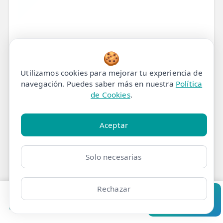
🍪
Utilizamos cookies para mejorar tu experiencia de
navegación. Puedes saber más en nuestra
Política
de Cookies
.
Aceptar
Solo necesarias
Tratamiento de
Rechazar
Fisioterapia para Dolor
Pedir cita
Consultar
Clínicas
Bonos
Mi Área
Contacto
Pide cita
Miofascial en la Región