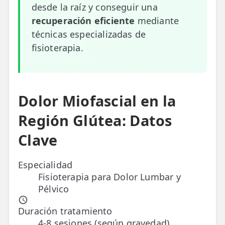
desde la raíz y conseguir una
ESPECIALIDADES
recuperación eficiente
mediante
🩻 Fisioterapia Traumatológica
técnicas especializadas de
fisioterapia.
😧 Fisioterapia ATM
🦴 Osteopatía
🫶 Suelo Pélvico
Dolor Miofascial en la
Región Glútea: Datos
💆 Masajes Madrid
Clave
🏅 Fisioterapia Deportiva
🧠 Fisioterapia Neurológica
Especialidad
Fisioterapia para Dolor Lumbar y
🧍 Fisioterapia Vestibular
Pélvico
🫁 Fisioterapia Respiratoria
Duración tratamiento
4-8 sesiones (según gravedad)
👶 Fisioterapia Pediátrica