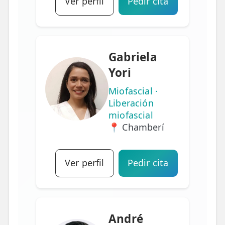
Ver perfil
Pedir cita
Gabriela
Yori
Miofascial ·
Liberación
miofascial
📍 Chamberí
Ver perfil
Pedir cita
André