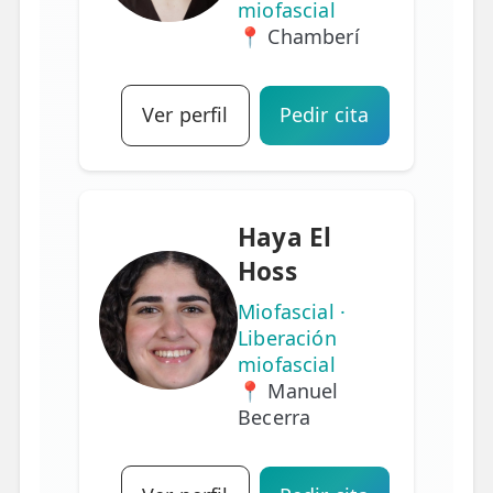
miofascial
📍 Chamberí
Ver perfil
Pedir cita
Haya El
Hoss
Miofascial ·
Liberación
miofascial
📍 Manuel
Becerra