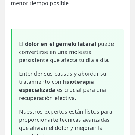
menor tiempo posible.
📍 Bravo Murillo
📍 Getafe
TIENDA
El
dolor en el gemelo lateral
puede
🛍️ Tienda Bonos
convertirse en una molestia
🛍️ Tienda Productos Fisioterapia
persistente que afecta tu día a día.
🎁 Tarjetas Regalo
Entender sus causas y abordar su
tratamiento con
fisioterapia
🛒 Carrito
especializada
es crucial para una
❤️ Ofertas
recuperación efectiva.
CONTACTO
Nuestros expertos están listos para
☎️ 91 005 23 63
proporcionarte técnicas avanzadas
que alivian el dolor y mejoran la
📧 Contacta