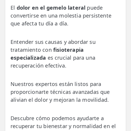
💆‍♀️ Tratamientos
El
dolor en el gemelo lateral
puede
convertirse en una molestia persistente
😓 Síntomas
que afecta tu día a día.
📅 Pedir Cita
📰 Blog
Entender sus causas y abordar su
tratamiento con
fisioterapia
🏢 Empresas
especializada
es crucial para una
recuperación efectiva.
UBICACIONES
🔍 Buscador Clínicas
Nuestros expertos están listos para
📍 Barrio del Pilar
proporcionarte técnicas avanzadas que
alivian el dolor y mejoran la movilidad.
📍 Chamberí - Centro
📍 Barrio Salamanca
Descubre cómo podemos ayudarte a
recuperar tu bienestar y normalidad en el
📍 Carabanchel - Usera