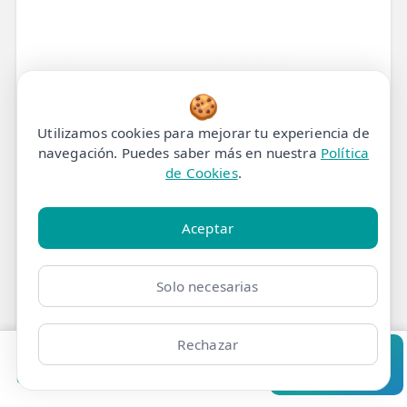
🍪
Utilizamos cookies para mejorar tu experiencia de
navegación. Puedes saber más en nuestra
Política
de Cookies
.
Aceptar
Tratamiento de
Solo necesarias
Fisioterapia para Dolor
en el gemelo lateral en
Rechazar
Madrid
Pedir cita
Consultar
Clínicas
Bonos
Mi Área
Contacto
Pide cita