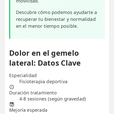
movilidad.
ESPECIALIDADES
Descubre cómo podemos ayudarte a
🩻 Fisioterapia Traumatológica
recuperar tu bienestar y normalidad
en el menor tiempo posible.
😧 Fisioterapia ATM
🦴 Osteopatía
🫶 Suelo Pélvico
Dolor en el gemelo
💆 Masajes Madrid
lateral: Datos Clave
🏅 Fisioterapia Deportiva
Especialidad
🧠 Fisioterapia Neurológica
Fisioterapia deportiva
🧍 Fisioterapia Vestibular
Duración tratamiento
4-8 sesiones (según gravedad)
🫁 Fisioterapia Respiratoria
Mejoría esperada
👶 Fisioterapia Pediátrica