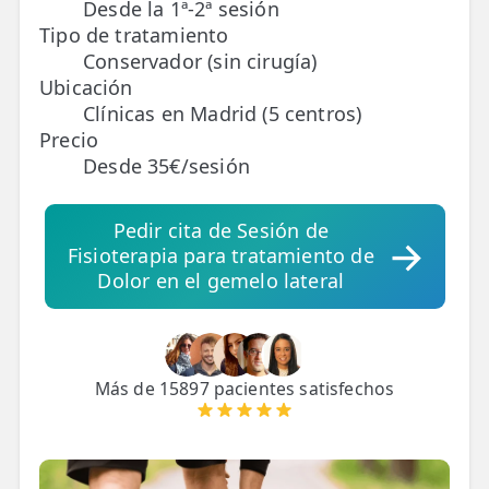
Desde la 1ª-2ª sesión
Tipo de tratamiento
TRATAMIENTOS
Conservador (sin cirugía)
✅ Punción Seca
Ubicación
Clínicas en Madrid (5 centros)
✅ Ondas de Choque
Precio
Desde 35€/sesión
✅ EPTE - EPI
Pedir cita de Sesión de
ESTÉTICA
Fisioterapia para tratamiento de
✨ Fisioestética
Dolor en el gemelo lateral
✨ Radiofrecuencia INDIBA
✨ Drenaje Linfático Manual
Más de 15897 pacientes satisfechos
✨ Presoterapia
✨ Cicatrices y Estrías