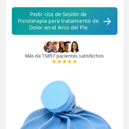
Pedir cita de Sesión de
TRATAMIENTOS
Fisioterapia para tratamiento de
✅ Punción Seca
Dolor en el Arco del Pie
✅ Ondas de Choque
✅ EPTE - EPI
Más de 15897 pacientes satisfechos
ESTÉTICA
✨ Fisioestética
✨ Radiofrecuencia INDIBA
✨ Drenaje Linfático Manual
✨ Presoterapia
✨ Cicatrices y Estrías