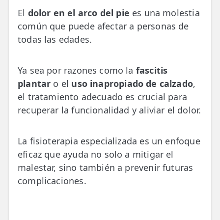
💆‍♀️ Tratamientos
El
dolor en el arco del pie
es una molestia
común que puede afectar a personas de
😓 Síntomas
todas las edades.
📅 Pedir Cita
📰 Blog
Ya sea por razones como la
fascitis
plantar
o el
uso inapropiado de calzado
,
🏢 Empresas
el tratamiento adecuado es crucial para
recuperar la funcionalidad y aliviar el dolor.
UBICACIONES
🔍 Buscador Clínicas
La fisioterapia especializada es un enfoque
📍 Barrio del Pilar
eficaz que ayuda no solo a mitigar el
malestar, sino también a prevenir futuras
📍 Chamberí - Centro
complicaciones.
📍 Barrio Salamanca
📍 Carabanchel - Usera