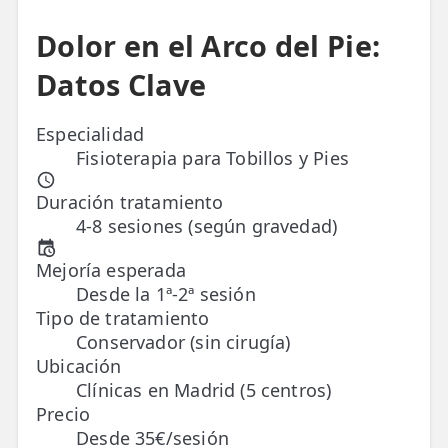
Dolor en el Arco del Pie:
ESPECIALIDADES
🩻 Fisioterapia Traumatológica
Datos Clave
😧 Fisioterapia ATM
Especialidad
🦴 Osteopatía
Fisioterapia para Tobillos y Pies
🫶 Suelo Pélvico
Duración tratamiento
4-8 sesiones (según gravedad)
💆 Masajes Madrid
Mejoría esperada
🏅 Fisioterapia Deportiva
Desde la 1ª-2ª sesión
Tipo de tratamiento
🧠 Fisioterapia Neurológica
Conservador (sin cirugía)
🧍 Fisioterapia Vestibular
Ubicación
Clínicas en Madrid (5 centros)
🫁 Fisioterapia Respiratoria
Precio
Desde 35€/sesión
👶 Fisioterapia Pediátrica