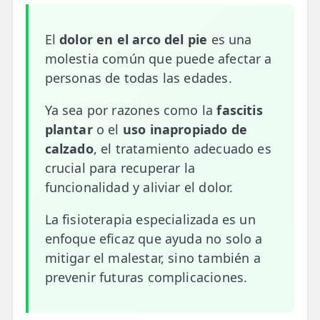
📍 Bravo Murillo
El
dolor en el arco del pie
es una
📍 Getafe
molestia común que puede afectar a
personas de todas las edades.
TIENDA
🛍️ Tienda Bonos
Ya sea por razones como la
fascitis
plantar
o el
uso inapropiado de
🛍️ Tienda Productos Fisioterapia
calzado
, el tratamiento adecuado es
🎁 Tarjetas Regalo
crucial para recuperar la
funcionalidad y aliviar el dolor.
🛒 Carrito
La fisioterapia especializada es un
❤️ Ofertas
enfoque eficaz que ayuda no solo a
mitigar el malestar, sino también a
CONTACTO
prevenir futuras complicaciones.
☎️ 91 005 23 63
📧 Contacta