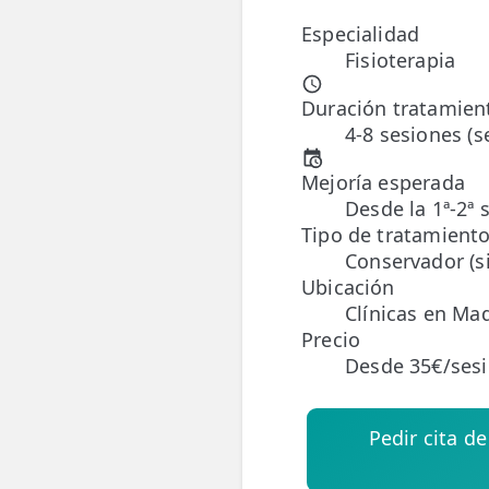
Especialidad
ESPECIALIDADES
Fisioterapia
🩻 Fisioterapia Traumatológica
Duración tratamien
😧 Fisioterapia ATM
4-8 sesiones (
🦴 Osteopatía
Mejoría esperada
Desde la 1ª-2ª 
🫶 Suelo Pélvico
Tipo de tratamient
Conservador (si
💆 Masajes Madrid
Ubicación
🏅 Fisioterapia Deportiva
Clínicas en Mad
Precio
🧠 Fisioterapia Neurológica
Desde 35€/ses
🧍 Fisioterapia Vestibular
Pedir cita d
🫁 Fisioterapia Respiratoria