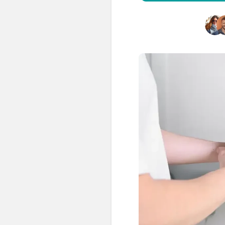
👶 Fisioterapia Pediátrica
TRATAMIENTOS
✅ Punción Seca
✅ Ondas de Choque
✅ EPTE - EPI
ESTÉTICA
✨ Fisioestética
✨ Radiofrecuencia INDIBA
✨ Drenaje Linfático Manual
✨ Presoterapia
✨ Cicatrices y Estrías