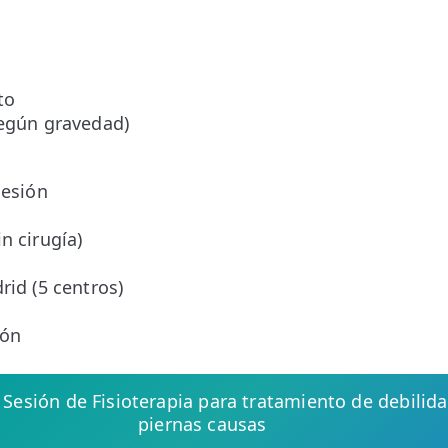
to
según gravedad)
sesión
o
n cirugía)
rid (5 centros)
ión
e Sesión de Fisioterapia para tratamiento de debilida
piernas causas