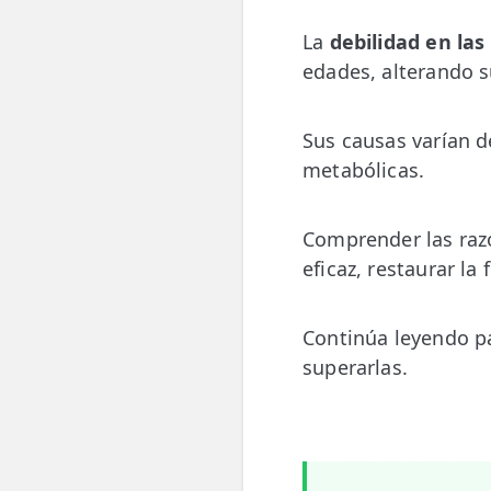
💆‍♀️ Tratamientos
La
debilidad en las
edades, alterando s
😓 Síntomas
📅 Pedir Cita
Sus causas varían d
📰 Blog
metabólicas.
🏢 Empresas
Comprender las razo
eficaz, restaurar la
UBICACIONES
🔍 Buscador Clínicas
Continúa leyendo p
📍 Barrio del Pilar
superarlas.
📍 Chamberí - Centro
📍 Barrio Salamanca
📍 Carabanchel - Usera