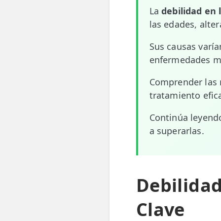
La
debilidad en 
📍 Bravo Murillo
las edades, alte
📍 Getafe
Sus causas varía
enfermedades me
TIENDA
🛍️ Tienda Bonos
Comprender las r
tratamiento efica
🛍️ Tienda Productos Fisioterapia
Continúa leyend
🎁 Tarjetas Regalo
a superarlas.
🛒 Carrito
❤️ Ofertas
Debilidad
CONTACTO
☎️ 91 005 23 63
Clave
📧 Contacta