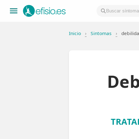
Inicio
›
Sintomas
›
debilid
👤 Mi Cuenta
☕ Acerca
🤔 Preguntas Frecuentes
Deb
🔍 Buscador
🇬🇧 English
GENERAL
TRATA
👩‍⚕️ Fisioterapeutas
🔍 Especialidades