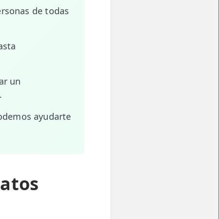
ersonas de todas
asta
ar un
.
podemos ayudarte
Datos