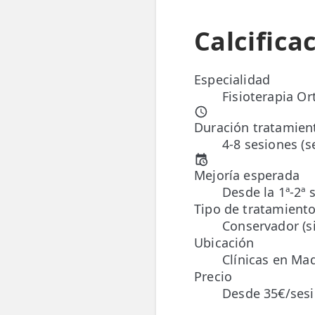
📍 Bravo Murillo
Calcifica
📍 Getafe
Especialidad
TIENDA
Fisioterapia O
🛍️ Tienda Bonos
Duración tratamien
🛍️ Tienda Productos Fisioterapia
4-8 sesiones (
🎁 Tarjetas Regalo
Mejoría esperada
Desde la 1ª-2ª 
🛒 Carrito
Tipo de tratamient
Conservador (si
❤️ Ofertas
Ubicación
Clínicas en Mad
CONTACTO
Precio
☎️ 91 005 23 63
Desde 35€/ses
📧 Contacta