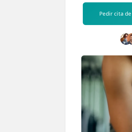
Pedir cita de
ESPECIALIDADES
🩻 Fisioterapia Traumatológica
😧 Fisioterapia ATM
🦴 Osteopatía
🫶 Suelo Pélvico
💆 Masajes Madrid
🏅 Fisioterapia Deportiva
🧠 Fisioterapia Neurológica
🧍 Fisioterapia Vestibular
🫁 Fisioterapia Respiratoria