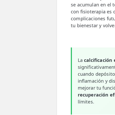
se acumulan en el t
💆‍♀️ Tratamientos
con fisioterapia es 
😓 Síntomas
complicaciones fut
tu bienestar y volve
📅 Pedir Cita
📰 Blog
🏢 Empresas
La
calcificación 
UBICACIONES
significativament
🔍 Buscador Clínicas
cuando depósitos
📍 Barrio del Pilar
inflamación y dis
mejorar tu funci
📍 Chamberí - Centro
recuperación ef
límites.
📍 Barrio Salamanca
📍 Carabanchel - Usera