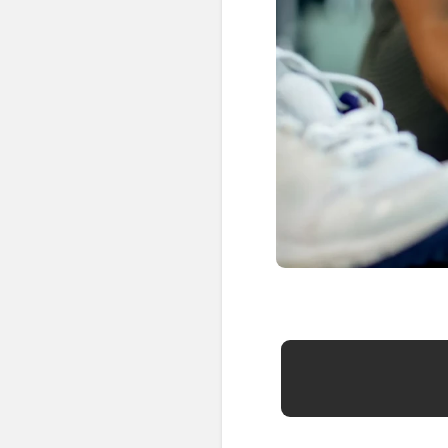
👶 Fisioterapia Pediátrica
TRATAMIENTOS
✅ Punción Seca
✅ Ondas de Choque
✅ EPTE - EPI
ESTÉTICA
✨ Fisioestética
✨ Radiofrecuencia INDIBA
✨ Drenaje Linfático Manual
✨ Presoterapia
✨ Cicatrices y Estrías