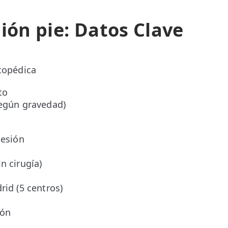
ción pie: Datos Clave
rtopédica
to
según gravedad)
sesión
o
n cirugía)
rid (5 centros)
ión