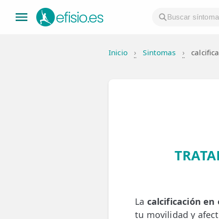
Inicio
›
Sintomas
›
calcific
👤 Mi Cuenta
☕ Acerca
🤔 Preguntas Frecuentes
🔍 Buscador
🇬🇧 English
TRATA
GENERAL
👩‍⚕️ Fisioterapeutas
La
calcificación en 
🔍 Especialidades
tu movilidad y afec