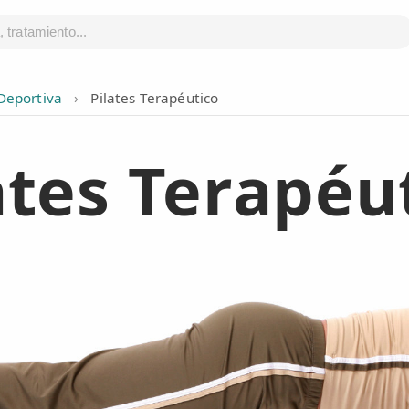
 Deportiva
›
Pilates Terapéutico
ates Terapéu