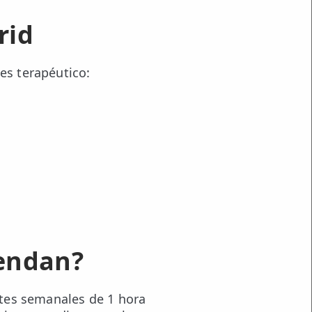
rid
es terapéutico:
iendan?
lates semanales de 1 hora