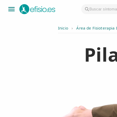
Inicio
›
Área de Fisioterapia
👤 Mi Cuenta
Pil
☕ Acerca
🤔 Preguntas Frecuentes
🔍 Buscador
🇬🇧 English
GENERAL
👩‍⚕️ Fisioterapeutas
🔍 Especialidades