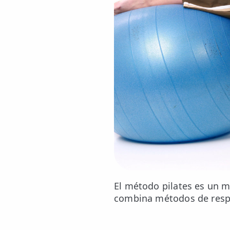
💆‍♀️ Tratamientos
😓 Síntomas
📅 Pedir Cita
📰 Blog
🏢 Empresas
UBICACIONES
🔍 Buscador Clínicas
📍 Barrio del Pilar
📍 Chamberí - Centro
El método pilates es un m
combina métodos de respir
📍 Barrio Salamanca
📍 Carabanchel - Usera