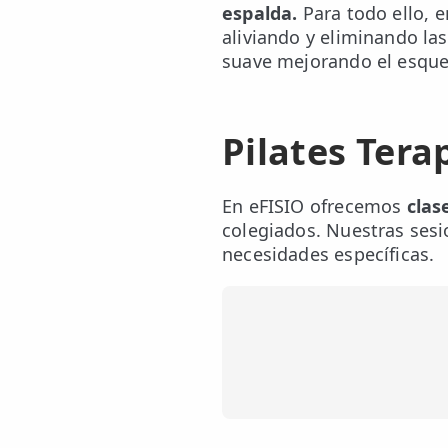
👶 Fisioterapia Pediátrica
espalda.
Para todo ello, e
aliviando y eliminando la
TRATAMIENTOS
suave mejorando el esque
✅ Punción Seca
✅ Ondas de Choque
Pilates Tera
✅ EPTE - EPI
En eFISIO ofrecemos
clas
ESTÉTICA
colegiados. Nuestras sesi
✨ Fisioestética
necesidades específicas.
✨ Radiofrecuencia INDIBA
✨ Drenaje Linfático Manual
✨ Presoterapia
✨ Cicatrices y Estrías