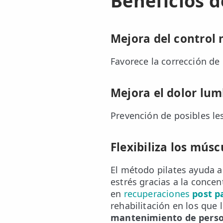
Beneficios d
ESPECIALIDADES
Mejora del control
🩻 Fisioterapia Traumatológica
😧 Fisioterapia ATM
Favorece la corrección de 
🦴 Osteopatía
Mejora el dolor lu
🫶 Suelo Pélvico
Prevención de posibles les
💆 Masajes Madrid
🏅 Fisioterapia Deportiva
Flexibiliza los músc
🧠 Fisioterapia Neurológica
El método pilates ayuda a 
estrés gracias a la concen
🧍 Fisioterapia Vestibular
en
recuperaciones
post p
🫁 Fisioterapia Respiratoria
rehabilitación en los que 
mantenimiento de perso