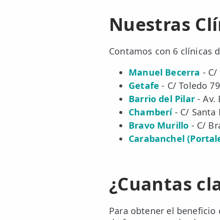
LESIONES
Nuestras Clí
FRECUENTES
Rotura Fibrilar
Dolor de Cabeza
Contamos con 6 clínicas d
Trocanteritis
Manuel Becerra
- C/
Hernia Discal
Getafe
- C/ Toledo 79
Barrio del Pilar
- Av.
Fascitis Plantar
Chamberí
- C/ Santa 
Bravo Murillo
- C/ Br
Lumbalgia
Carabanchel (Portal
Ciática
Bursitis de Hombro
¿Cuantas cl
Síndrome Piramidal
Tendinitis de Aquiles
Para obtener el beneficio 