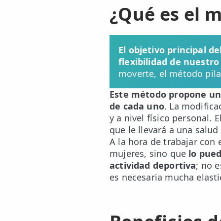
¿Qué es el m
📍 Bravo Murillo
📍 Getafe
El objetivo principal d
flexibilidad de nuestr
TIENDA
moverte, el método pil
🛍️ Tienda Bonos
Este método propone una 
🛍️ Tienda Productos Fisioterapia
de cada uno
. La modifica
y a nivel físico personal.
🎁 Tarjetas Regalo
que le llevará a una salud
🛒 Carrito
A la hora de trabajar con 
mujeres, sino que
lo pue
❤️ Ofertas
actividad deportiva
; no 
es necesaria mucha elasti
CONTACTO
☎️ 91 005 23 63
📧 Contacta