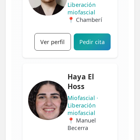
Liberación
miofascial
📍 Chamberí
Ver perfil
Pedir cita
Haya El
Hoss
Miofascial ·
Liberación
miofascial
📍 Manuel
Becerra