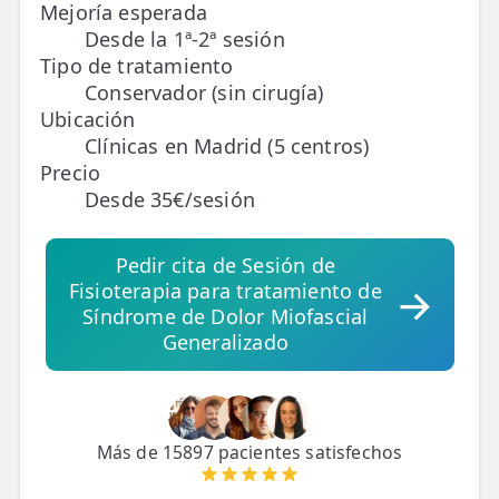
Mejoría esperada
Desde la 1ª-2ª sesión
TRATAMIENTOS
Tipo de tratamiento
✅ Punción Seca
Conservador (sin cirugía)
Ubicación
✅ Ondas de Choque
Clínicas en Madrid (5 centros)
Precio
✅ EPTE - EPI
Desde 35€/sesión
ESTÉTICA
Pedir cita de Sesión de
✨ Fisioestética
Fisioterapia para tratamiento de
✨ Radiofrecuencia INDIBA
Síndrome de Dolor Miofascial
Generalizado
✨ Drenaje Linfático Manual
✨ Presoterapia
✨ Cicatrices y Estrías
Más de 15897 pacientes satisfechos