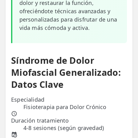
dolor y restaurar la función,
ofreciéndote técnicas avanzadas y
ESPECIALIDADES
personalizadas para disfrutar de una
🩻 Fisioterapia Traumatológica
vida más cómoda y activa.
😧 Fisioterapia ATM
🦴 Osteopatía
Síndrome de Dolor
🫶 Suelo Pélvico
Miofascial Generalizado:
💆 Masajes Madrid
Datos Clave
🏅 Fisioterapia Deportiva
🧠 Fisioterapia Neurológica
Especialidad
Fisioterapia para Dolor Crónico
🧍 Fisioterapia Vestibular
Duración tratamiento
🫁 Fisioterapia Respiratoria
4-8 sesiones (según gravedad)
👶 Fisioterapia Pediátrica