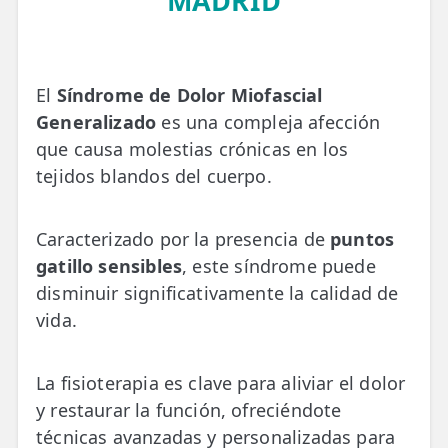
MADRID
💆‍♀️ Tratamientos
😓 Síntomas
El
Síndrome de Dolor Miofascial
📅 Pedir Cita
Generalizado
es una compleja afección
📰 Blog
que causa molestias crónicas en los
tejidos blandos del cuerpo.
🏢 Empresas
UBICACIONES
Caracterizado por la presencia de
puntos
🔍 Buscador Clínicas
gatillo sensibles
, este síndrome puede
disminuir significativamente la calidad de
📍 Barrio del Pilar
vida.
📍 Chamberí - Centro
La fisioterapia es clave para aliviar el dolor
📍 Barrio Salamanca
y restaurar la función, ofreciéndote
📍 Carabanchel - Usera
técnicas avanzadas y personalizadas para