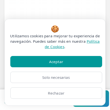
🍪
Utilizamos cookies para mejorar tu experiencia de
navegación. Puedes saber más en nuestra
Política
de Cookies
.
Aceptar
Solo necesarias
Tratamiento de
Rechazar
Pedir cita
Consultar
Fisioterapia para
Clínicas
Bonos
Mi Área
Contacto
Pide cita