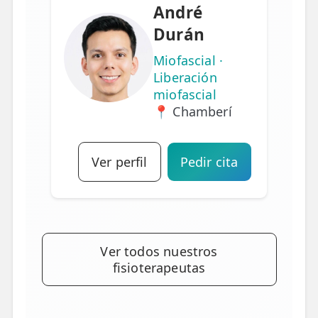
André
Durán
Miofascial ·
Liberación
miofascial
📍 Chamberí
Ver perfil
Pedir cita
Ver todos nuestros
fisioterapeutas