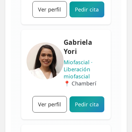
Ver perfil
Pedir cita
Gabriela
Yori
Miofascial ·
Liberación
miofascial
📍 Chamberí
Ver perfil
Pedir cita