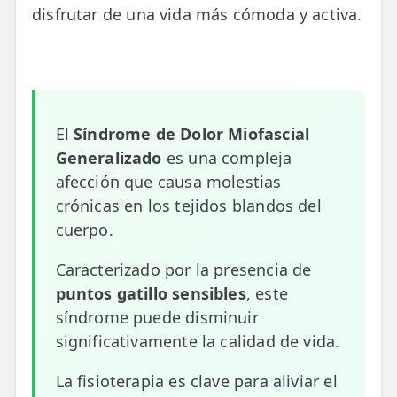
disfrutar de una vida más cómoda y activa.
📍 Bravo Murillo
📍 Getafe
TIENDA
🛍️ Tienda Bonos
El
Síndrome de Dolor Miofascial
Generalizado
es una compleja
🛍️ Tienda Productos Fisioterapia
afección que causa molestias
🎁 Tarjetas Regalo
crónicas en los tejidos blandos del
cuerpo.
🛒 Carrito
Caracterizado por la presencia de
❤️ Ofertas
puntos gatillo sensibles
, este
síndrome puede disminuir
CONTACTO
significativamente la calidad de vida.
☎️ 91 005 23 63
La fisioterapia es clave para aliviar el
📧 Contacta