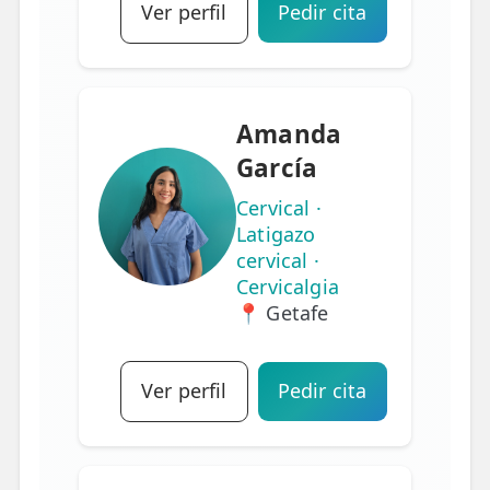
Ver perfil
Pedir cita
Amanda
García
Cervical ·
Latigazo
cervical ·
Cervicalgia
📍 Getafe
Ver perfil
Pedir cita