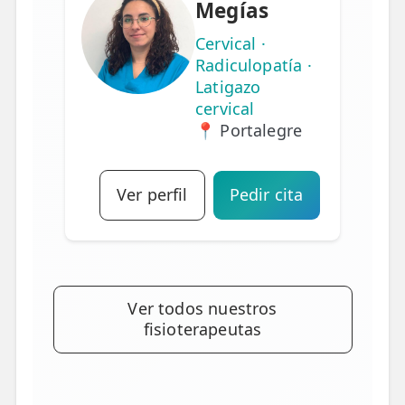
Megías
Cervical ·
Radiculopatía ·
Latigazo
cervical
📍 Portalegre
Ver perfil
Pedir cita
Ver todos nuestros
fisioterapeutas