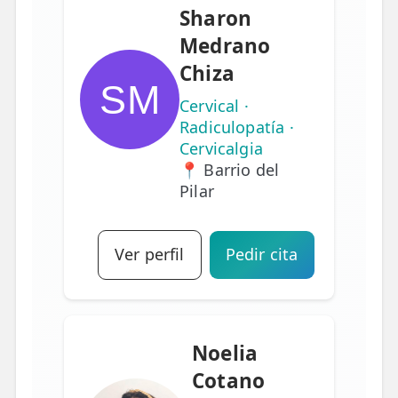
Sharon
Medrano
Chiza
SM
Cervical ·
Radiculopatía ·
Cervicalgia
📍 Barrio del
Pilar
Ver perfil
Pedir cita
Noelia
Cotano