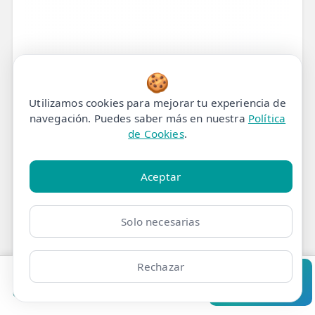
🍪
Utilizamos cookies para mejorar tu experiencia de
navegación. Puedes saber más en nuestra
Política
de Cookies
.
Aceptar
Solo necesarias
Radiculopatía Cervical: La
Solución Definitiva a ese
Rechazar
Pedir cita
Consultar
Dolor de Cuello que se
Clínicas
Bonos
Mi Área
Contacto
Pide cita