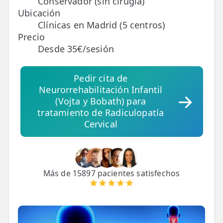
Conservador (sin cirugía)
Ubicación
TRATAMIENTOS
Clínicas en Madrid (5 centros)
Precio
✅ Punción Seca
Desde 35€/sesión
✅ Ondas de Choque
Pedir cita de
✅ EPTE - EPI
Neurorrehabilitación Infantil
(Vojta y Bobath) para
ESTÉTICA
tratamiento de Radiculopatía
✨ Fisioestética
Cervical
✨ Radiofrecuencia INDIBA
✨ Drenaje Linfático Manual
Más de 15897 pacientes satisfechos
✨ Presoterapia
✨ Cicatrices y Estrías