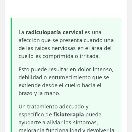
📍 Bravo Murillo
📍 Getafe
La
radiculopatía cervical
es una
TIENDA
afección que se presenta cuando una
🛍️ Tienda Bonos
de las raíces nerviosas en el área del
🛍️ Tienda Productos Fisioterapia
cuello es comprimida o irritada.
🎁 Tarjetas Regalo
Esto puede resultar en dolor intenso,
debilidad o entumecimiento que se
🛒 Carrito
extiende desde el cuello hacia el
❤️ Ofertas
brazo y la mano.
Un tratamiento adecuado y
CONTACTO
específico de
fisioterapia
puede
☎️ 91 005 23 63
ayudarte a aliviar los síntomas,
📧 Contacta
mejorar la funcionalidad y devolver la