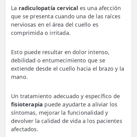
💆‍♀️ Tratamientos
La
radiculopatía cervical
es una afección
que se presenta cuando una de las raíces
😓 Síntomas
nerviosas en el área del cuello es
📅 Pedir Cita
comprimida o irritada.
📰 Blog
Esto puede resultar en dolor intenso,
🏢 Empresas
debilidad o entumecimiento que se
extiende desde el cuello hacia el brazo y la
UBICACIONES
mano.
🔍 Buscador Clínicas
📍 Barrio del Pilar
Un tratamiento adecuado y específico de
fisioterapia
puede ayudarte a aliviar los
📍 Chamberí - Centro
síntomas, mejorar la funcionalidad y
📍 Barrio Salamanca
devolver la calidad de vida a los pacientes
afectados.
📍 Carabanchel - Usera