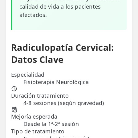
calidad de vida a los pacientes
ESPECIALIDADES
afectados.
🩻 Fisioterapia Traumatológica
😧 Fisioterapia ATM
Radiculopatía Cervical:
🦴 Osteopatía
Datos Clave
🫶 Suelo Pélvico
💆 Masajes Madrid
Especialidad
Fisioterapia Neurológica
🏅 Fisioterapia Deportiva
Duración tratamiento
🧠 Fisioterapia Neurológica
4-8 sesiones (según gravedad)
🧍 Fisioterapia Vestibular
Mejoría esperada
Desde la 1ª-2ª sesión
🫁 Fisioterapia Respiratoria
Tipo de tratamiento
👶 Fisioterapia Pediátrica