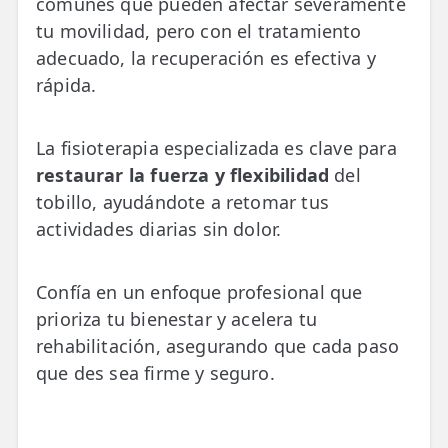
comunes que pueden afectar severamente
💆‍♀️ Tratamientos
tu movilidad, pero con el tratamiento
adecuado, la recuperación es efectiva y
😓 Síntomas
rápida.
📅 Pedir Cita
📰 Blog
La fisioterapia especializada es clave para
restaurar la fuerza y flexibilidad
del
🏢 Empresas
tobillo, ayudándote a retomar tus
actividades diarias sin dolor.
UBICACIONES
🔍 Buscador Clínicas
Confía en un enfoque profesional que
📍 Barrio del Pilar
prioriza tu bienestar y acelera tu
rehabilitación, asegurando que cada paso
📍 Chamberí - Centro
que des sea firme y seguro.
📍 Barrio Salamanca
📍 Carabanchel - Usera