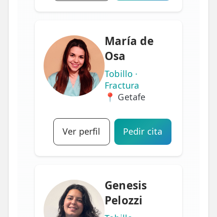
María de
Osa
Tobillo ·
Fractura
📍 Getafe
Ver perfil
Pedir cita
Genesis
Pelozzi