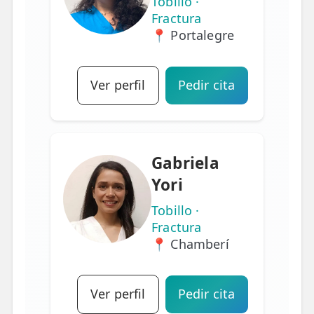
Tobillo ·
Fractura
📍 Portalegre
Ver perfil
Pedir cita
Gabriela
Yori
Tobillo ·
Fractura
📍 Chamberí
Ver perfil
Pedir cita