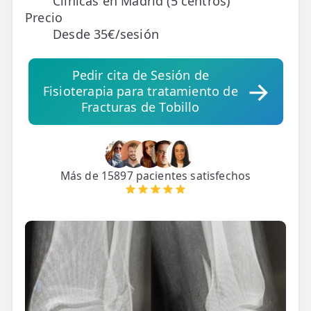
Clínicas en Madrid (5 centros)
Precio
Desde 35€/sesión
TRATAMIENTOS
✅ Punción Seca
Pedir cita de Sesión de
✅ Ondas de Choque
Fisioterapia para tratamiento de
Fracturas de Tobillo
✅ EPTE - EPI
ESTÉTICA
✨ Fisioestética
Más de 15897 pacientes satisfechos
✨ Radiofrecuencia INDIBA
✨ Drenaje Linfático Manual
✨ Presoterapia
✨ Cicatrices y Estrías