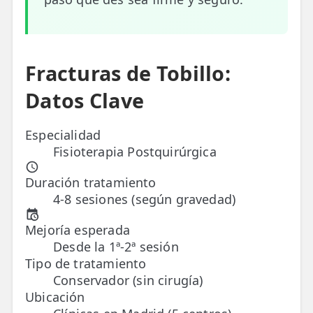
ESPECIALIDADES
🩻 Fisioterapia Traumatológica
Fracturas de Tobillo:
😧 Fisioterapia ATM
Datos Clave
🦴 Osteopatía
🫶 Suelo Pélvico
Especialidad
Fisioterapia Postquirúrgica
💆 Masajes Madrid
Duración tratamiento
🏅 Fisioterapia Deportiva
4-8 sesiones (según gravedad)
🧠 Fisioterapia Neurológica
Mejoría esperada
Desde la 1ª-2ª sesión
🧍 Fisioterapia Vestibular
Tipo de tratamiento
Conservador (sin cirugía)
🫁 Fisioterapia Respiratoria
Ubicación
👶 Fisioterapia Pediátrica