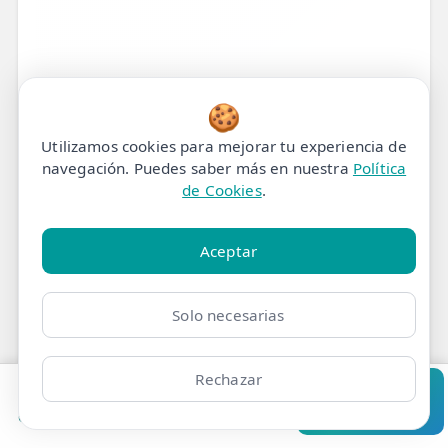
🍪
Utilizamos cookies para mejorar tu experiencia de
navegación. Puedes saber más en nuestra
Política
de Cookies
.
¿Fractura de Tobillo?
Inicia Aquí tu
Aceptar
Recuperación y Vuelve a
Solo necesarias
Moverte Sin Miedo
Rechazar
Sabemos por qué estás aquí.
Pedir cita
Consultar
Clínicas
Bonos
Mi Área
Contacto
Pide cita