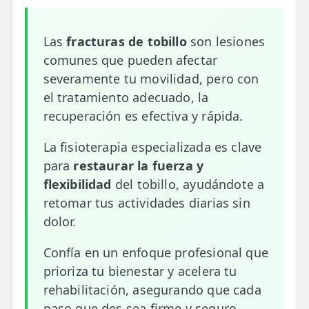
📍 Bravo Murillo
Las
fracturas de tobillo
son lesiones
📍 Getafe
comunes que pueden afectar
severamente tu movilidad, pero con
TIENDA
el tratamiento adecuado, la
🛍️ Tienda Bonos
recuperación es efectiva y rápida.
🛍️ Tienda Productos Fisioterapia
La fisioterapia especializada es clave
🎁 Tarjetas Regalo
para
restaurar la fuerza y
flexibilidad
del tobillo, ayudándote a
🛒 Carrito
retomar tus actividades diarias sin
❤️ Ofertas
dolor.
Confía en un enfoque profesional que
CONTACTO
prioriza tu bienestar y acelera tu
☎️ 91 005 23 63
rehabilitación, asegurando que cada
📧 Contacta
paso que des sea firme y seguro.