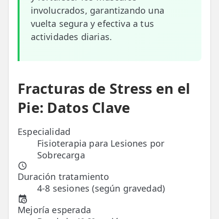
involucrados, garantizando una
ESPECIALIDADES
vuelta segura y efectiva a tus
🩻 Fisioterapia Traumatológica
actividades diarias.
😧 Fisioterapia ATM
🦴 Osteopatía
Fracturas de Stress en el
🫶 Suelo Pélvico
Pie: Datos Clave
💆 Masajes Madrid
Especialidad
🏅 Fisioterapia Deportiva
Fisioterapia para Lesiones por
Sobrecarga
🧠 Fisioterapia Neurológica
🧍 Fisioterapia Vestibular
Duración tratamiento
4-8 sesiones (según gravedad)
🫁 Fisioterapia Respiratoria
Mejoría esperada
👶 Fisioterapia Pediátrica