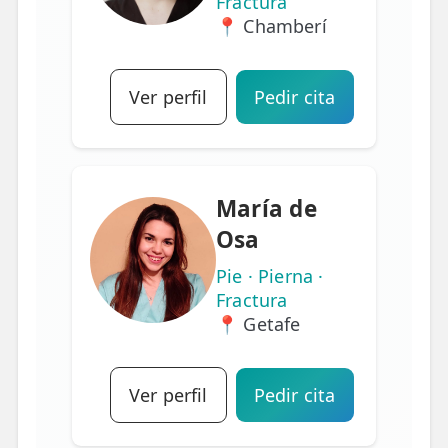
Fractura
📍 Chamberí
Ver perfil
Pedir cita
María de
Osa
Pie · Pierna ·
Fractura
📍 Getafe
Ver perfil
Pedir cita