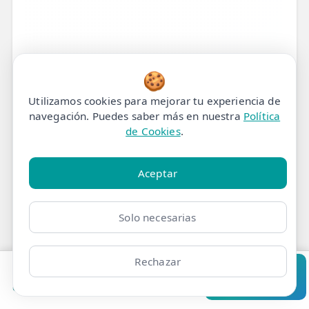
🍪
Utilizamos cookies para mejorar tu experiencia de
navegación. Puedes saber más en nuestra
Política
de Cookies
.
Aceptar
Tratamiento de
Solo necesarias
Fisioterapia para
Rechazar
Fracturas de Stress en el
Pedir cita
Consultar
Clínicas
Bonos
Mi Área
Contacto
Pide cita
Pie en Madrid