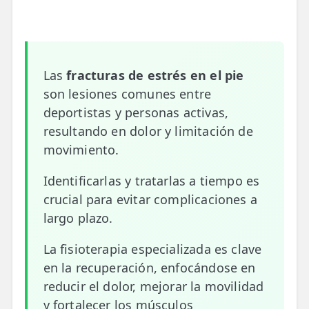
📍 Bravo Murillo
📍 Getafe
Las
fracturas de estrés en el pie
TIENDA
son lesiones comunes entre
🛍️ Tienda Bonos
deportistas y personas activas,
🛍️ Tienda Productos Fisioterapia
resultando en dolor y limitación de
movimiento.
🎁 Tarjetas Regalo
Identificarlas y tratarlas a tiempo es
🛒 Carrito
crucial para evitar complicaciones a
❤️ Ofertas
largo plazo.
La fisioterapia especializada es clave
CONTACTO
en la recuperación, enfocándose en
☎️ 91 005 23 63
reducir el dolor, mejorar la movilidad
📧 Contacta
y fortalecer los músculos