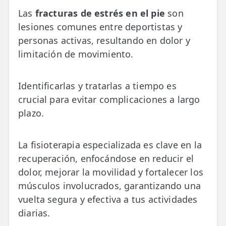
💆‍♀️ Tratamientos
Las
fracturas de estrés en el pie
son
lesiones comunes entre deportistas y
😓 Síntomas
personas activas, resultando en dolor y
📅 Pedir Cita
limitación de movimiento.
📰 Blog
Identificarlas y tratarlas a tiempo es
🏢 Empresas
crucial para evitar complicaciones a largo
plazo.
UBICACIONES
🔍 Buscador Clínicas
La fisioterapia especializada es clave en la
📍 Barrio del Pilar
recuperación, enfocándose en reducir el
dolor, mejorar la movilidad y fortalecer los
📍 Chamberí - Centro
músculos involucrados, garantizando una
📍 Barrio Salamanca
vuelta segura y efectiva a tus actividades
diarias.
📍 Carabanchel - Usera