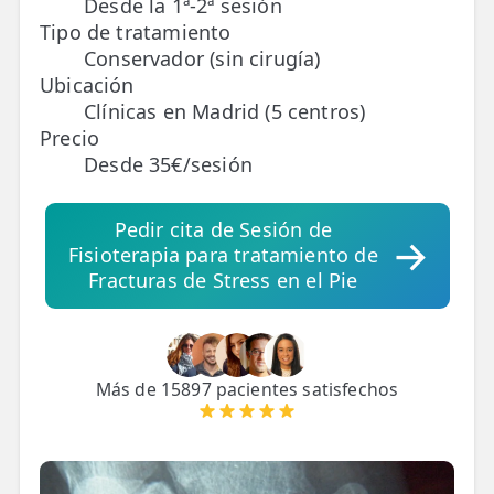
Desde la 1ª-2ª sesión
Tipo de tratamiento
TRATAMIENTOS
Conservador (sin cirugía)
✅ Punción Seca
Ubicación
Clínicas en Madrid (5 centros)
✅ Ondas de Choque
Precio
Desde 35€/sesión
✅ EPTE - EPI
Pedir cita de Sesión de
ESTÉTICA
Fisioterapia para tratamiento de
✨ Fisioestética
Fracturas de Stress en el Pie
✨ Radiofrecuencia INDIBA
✨ Drenaje Linfático Manual
Más de 15897 pacientes satisfechos
✨ Presoterapia
✨ Cicatrices y Estrías