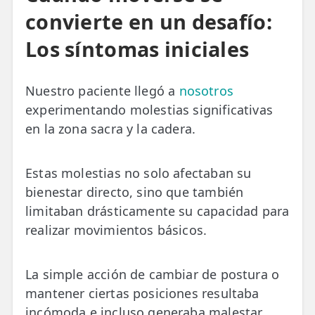
convierte en un desafío:
TRATAMIENTOS
Los síntomas iniciales
✅ Punción Seca
✅ Ondas de Choque
Nuestro paciente llegó a
nosotros
experimentando molestias significativas
✅ EPTE - EPI
en la zona sacra y la cadera.
ESTÉTICA
✨ Fisioestética
Estas molestias no solo afectaban su
bienestar directo, sino que también
✨ Radiofrecuencia INDIBA
limitaban drásticamente su capacidad para
✨ Drenaje Linfático Manual
realizar movimientos básicos.
✨ Presoterapia
La simple acción de cambiar de postura o
✨ Cicatrices y Estrías
mantener ciertas posiciones resultaba
incómoda e incluso generaba malestar.