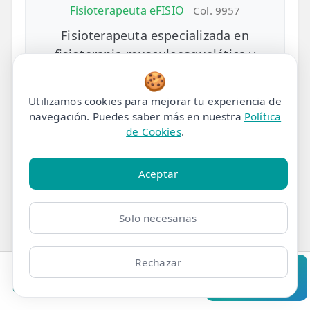
Fisioterapeuta eFISIO
Col. 9957
Fisioterapeuta especializada en
fisioterapia musculoesquelética y
neurológica. Experta en tratamientos
🍪
de dolor crónico y rehabilitación
Utilizamos cookies para mejorar tu experiencia de
funcional en eFISIO.
navegación. Puedes saber más en nuestra
Política
de Cookies
.
Más información
Aceptar
Solo necesarias
Publicado:
4 de junio de 2026
Rechazar
Clínicas
Bonos
Mi Área
Contacto
Pide cita
Te puede interesar