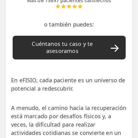
Más de 15897 pacientes satisfechos
📍 Bravo Murillo
📍 Getafe
o también puedes:
TIENDA
Cuéntanos tu caso y te
🛍️ Tienda Bonos
asesoramos
🛍️ Tienda Productos Fisioterapia
🎁 Tarjetas Regalo
En eFISIO, cada paciente es un universo de
🛒 Carrito
potencial a redescubrir.
❤️ Ofertas
A menudo, el camino hacia la recuperación
CONTACTO
está marcado por desafíos físicos y, a
☎️ 91 005 23 63
veces, la dificultad para realizar
actividades cotidianas se convierte en un
📧 Contacta