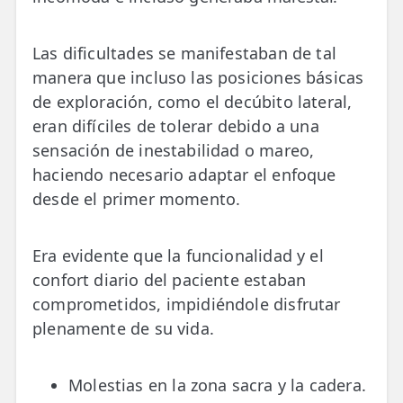
LESIONES
FRECUENTES
Rotura Fibrilar
Las dificultades se manifestaban de tal
Dolor de Cabeza
manera que incluso las posiciones básicas
de exploración, como el decúbito lateral,
Trocanteritis
eran difíciles de tolerar debido a una
Hernia Discal
sensación de inestabilidad o mareo,
haciendo necesario adaptar el enfoque
Fascitis Plantar
desde el primer momento.
Lumbalgia
Era evidente que la funcionalidad y el
Ciática
confort diario del paciente estaban
Bursitis de Hombro
comprometidos, impidiéndole disfrutar
plenamente de su vida.
Síndrome Piramidal
Tendinitis de Aquiles
Molestias en la zona sacra y la cadera.