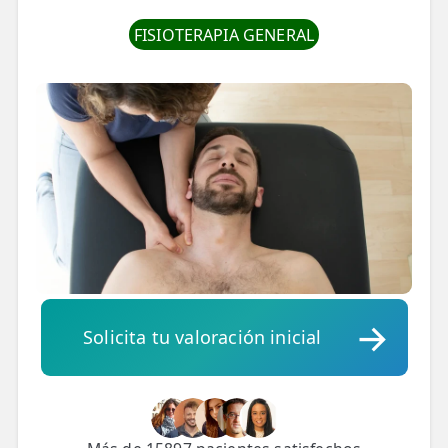
💆‍♀️ Tratamientos
FISIOTERAPIA GENERAL
😓 Síntomas
📅 Pedir Cita
📰 Blog
🏢 Empresas
UBICACIONES
🔍 Buscador Clínicas
📍 Barrio del Pilar
Solicita tu valoración inicial
📍 Chamberí - Centro
📍 Barrio Salamanca
📍 Carabanchel - Usera