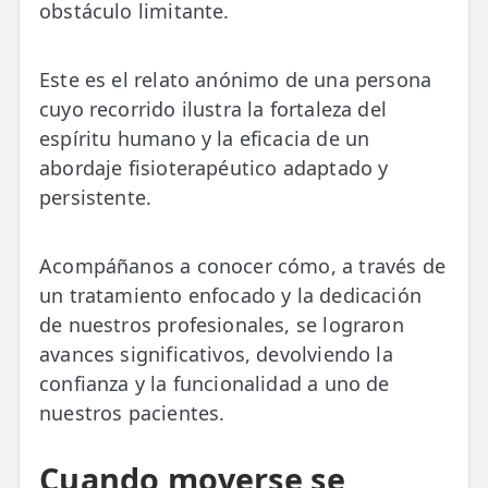
obstáculo limitante.
ESPECIALIDADES
🩻 Fisioterapia Traumatológica
Este es el relato anónimo de una persona
cuyo recorrido ilustra la fortaleza del
😧 Fisioterapia ATM
espíritu humano y la eficacia de un
🦴 Osteopatía
abordaje fisioterapéutico adaptado y
persistente.
🫶 Suelo Pélvico
💆 Masajes Madrid
Acompáñanos a conocer cómo, a través de
un tratamiento enfocado y la dedicación
🏅 Fisioterapia Deportiva
de nuestros profesionales, se lograron
🧠 Fisioterapia Neurológica
avances significativos, devolviendo la
confianza y la funcionalidad a uno de
🧍 Fisioterapia Vestibular
nuestros pacientes.
🫁 Fisioterapia Respiratoria
Cuando moverse se
👶 Fisioterapia Pediátrica