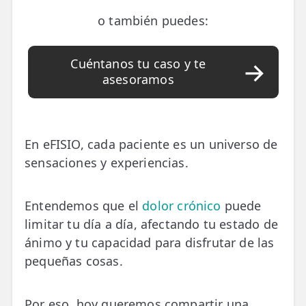
📍 Bravo Murillo
o también puedes:
📍 Getafe
Cuéntanos tu caso y te
asesoramos
TIENDA
🛍️ Tienda Bonos
🛍️ Tienda Productos Fisioterapia
En eFISIO, cada paciente es un universo de
🎁 Tarjetas Regalo
sensaciones y experiencias.
🛒 Carrito
Entendemos que el
dolor crónico
puede
❤️ Ofertas
limitar tu día a día, afectando tu estado de
ánimo y tu capacidad para disfrutar de las
CONTACTO
pequeñas cosas.
☎️ 91 005 23 63
📧 Contacta
Por eso, hoy queremos compartir una