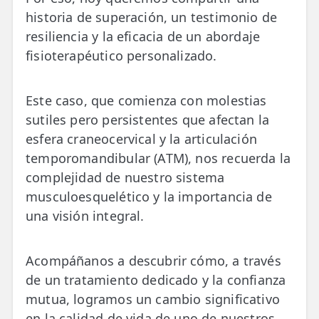
historia de superación, un testimonio de
ESPECIALIDADES
resiliencia y la eficacia de un abordaje
🩻 Fisioterapia Traumatológica
fisioterapéutico personalizado.
😧 Fisioterapia ATM
Este caso, que comienza con molestias
🦴 Osteopatía
sutiles pero persistentes que afectan la
🫶 Suelo Pélvico
esfera craneocervical y la articulación
temporomandibular (ATM), nos recuerda la
💆 Masajes Madrid
complejidad de nuestro sistema
musculoesquelético y la importancia de
🏅 Fisioterapia Deportiva
una visión integral.
🧠 Fisioterapia Neurológica
🧍 Fisioterapia Vestibular
Acompáñanos a descubrir cómo, a través
de un tratamiento dedicado y la confianza
🫁 Fisioterapia Respiratoria
mutua, logramos un cambio significativo
👶 Fisioterapia Pediátrica
en la calidad de vida de uno de nuestros