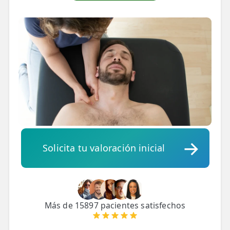
💆‍♀️ Tratamientos
😓 Síntomas
📅 Pedir Cita
📰 Blog
🏢 Empresas
UBICACIONES
🔍 Buscador Clínicas
Solicita tu valoración inicial
📍 Barrio del Pilar
📍 Chamberí - Centro
📍 Barrio Salamanca
Más de 15897 pacientes satisfechos
📍 Carabanchel - Usera