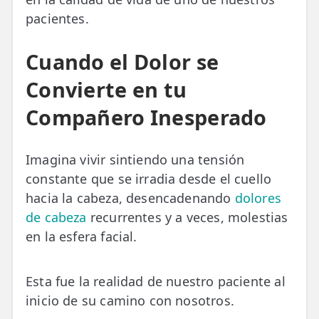
pacientes.
TRATAMIENTOS
✅ Punción Seca
Cuando el Dolor se
Convierte en tu
✅ Ondas de Choque
Compañero Inesperado
✅ EPTE - EPI
ESTÉTICA
Imagina vivir sintiendo una tensión
✨ Fisioestética
constante que se irradia desde el cuello
hacia la cabeza, desencadenando
dolores
✨ Radiofrecuencia INDIBA
de cabeza
recurrentes y a veces, molestias
✨ Drenaje Linfático Manual
en la esfera facial.
✨ Presoterapia
Esta fue la realidad de nuestro paciente al
✨ Cicatrices y Estrías
inicio de su camino con nosotros.