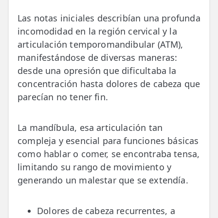
LESIONES
FRECUENTES
Las notas iniciales describían una profunda
Rotura Fibrilar
incomodidad en la región cervical y la
Dolor de Cabeza
articulación temporomandibular (ATM),
manifestándose de diversas maneras:
Trocanteritis
desde una opresión que dificultaba la
Hernia Discal
concentración hasta dolores de cabeza que
parecían no tener fin.
Fascitis Plantar
Lumbalgia
La mandíbula, esa articulación tan
compleja y esencial para funciones básicas
Ciática
como hablar o comer, se encontraba tensa,
Bursitis de Hombro
limitando su rango de movimiento y
generando un malestar que se extendía.
Síndrome Piramidal
Tendinitis de Aquiles
Dolores de cabeza recurrentes, a