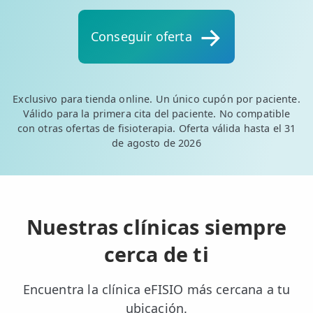
💆‍♀️ Tratamientos
Conseguir oferta
😓 Síntomas
📅 Pedir Cita
📰 Blog
Exclusivo para tienda online. Un único cupón por paciente.
Válido para la primera cita del paciente. No compatible
🏢 Empresas
con otras ofertas de fisioterapia. Oferta válida hasta el 31
de agosto de 2026
UBICACIONES
🔍 Buscador Clínicas
📍 Barrio del Pilar
Nuestras clínicas siempre
📍 Chamberí - Centro
cerca de ti
📍 Barrio Salamanca
Encuentra la clínica eFISIO más cercana a tu
📍 Carabanchel - Usera
ubicación.