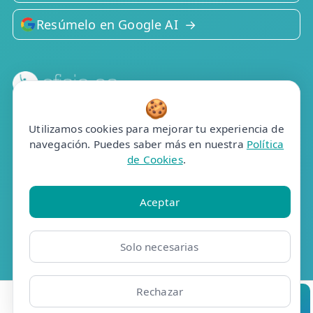
Resúmelo en Google AI
🍪
Efisio Online S.L.
C/Portalegre, 77, bj dr
Utilizamos cookies para mejorar tu experiencia de
28025 Madrid
navegación. Puedes saber más en nuestra
Política
de Cookies
.
Contacto
📞 910 05 23 63
Aceptar
Whatsapp
✉️ Contacto
Solo necesarias
📅 Pedir cita
🤖 Cita con asistente
Rechazar
Ubicaciones