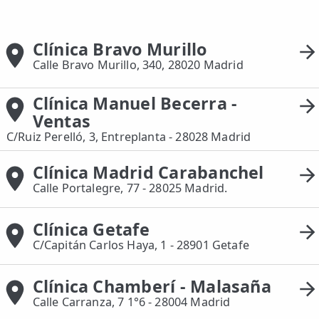
📍 Bravo Murillo
Clínica Bravo Murillo
📍 Getafe
Calle Bravo Murillo, 340, 28020 Madrid
TIENDA
Clínica Manuel Becerra -
🛍️ Tienda Bonos
Ventas
🛍️ Tienda Productos Fisioterapia
C/Ruiz Perelló, 3, Entreplanta - 28028 Madrid
🎁 Tarjetas Regalo
Clínica Madrid Carabanchel
Calle Portalegre, 77 - 28025 Madrid.
🛒 Carrito
❤️ Ofertas
Clínica Getafe
C/Capitán Carlos Haya, 1 - 28901 Getafe
CONTACTO
☎️ 91 005 23 63
Clínica Chamberí - Malasaña
Calle Carranza, 7 1°6 - 28004 Madrid
📧 Contacta