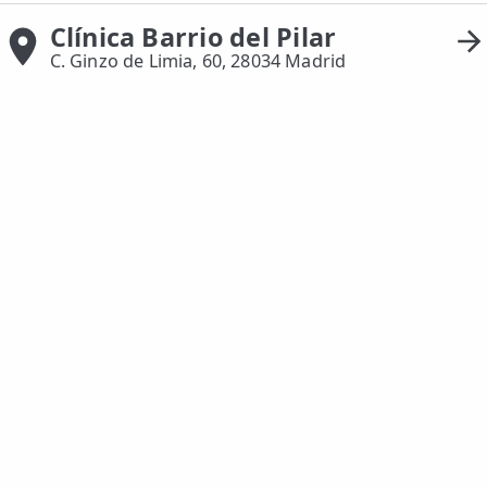
Clínica Barrio del Pilar
ESPECIALIDADES
C. Ginzo de Limia, 60, 28034 Madrid
🩻 Fisioterapia Traumatológica
😧 Fisioterapia ATM
🦴 Osteopatía
🫶 Suelo Pélvico
💆 Masajes Madrid
🏅 Fisioterapia Deportiva
🧠 Fisioterapia Neurológica
🧍 Fisioterapia Vestibular
🫁 Fisioterapia Respiratoria
👶 Fisioterapia Pediátrica