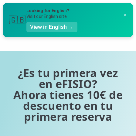
Menú
Looking for English?
×
Llámanos al 91 005 23 63
Visit our English site
🇬🇧
View in English →
Página 1 de 0 (0 entradas en total)
👤 Mi Cuenta
Te puede ser útil
☕ Acerca
Ubicación de nuestras clínicas
🤔 Preguntas Frecuentes
¿Es tu primera vez
Preguntas Frecuentes
🔍 Buscador
en eFISIO?
Ahora tienes 10€ de
🇬🇧 English
descuento en tu
GENERAL
primera reserva
👩‍⚕️ Fisioterapeutas
🔍 Especialidades