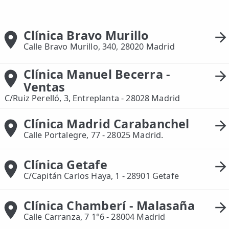
📍 Bravo Murillo
Clínica Bravo Murillo
📍 Getafe
Calle Bravo Murillo, 340, 28020 Madrid
TIENDA
Clínica Manuel Becerra -
🛍️ Tienda Bonos
Ventas
🛍️ Tienda Productos Fisioterapia
C/Ruiz Perelló, 3, Entreplanta - 28028 Madrid
🎁 Tarjetas Regalo
Clínica Madrid Carabanchel
Calle Portalegre, 77 - 28025 Madrid.
🛒 Carrito
❤️ Ofertas
Clínica Getafe
C/Capitán Carlos Haya, 1 - 28901 Getafe
CONTACTO
☎️ 91 005 23 63
Clínica Chamberí - Malasaña
Calle Carranza, 7 1°6 - 28004 Madrid
📧 Contacta