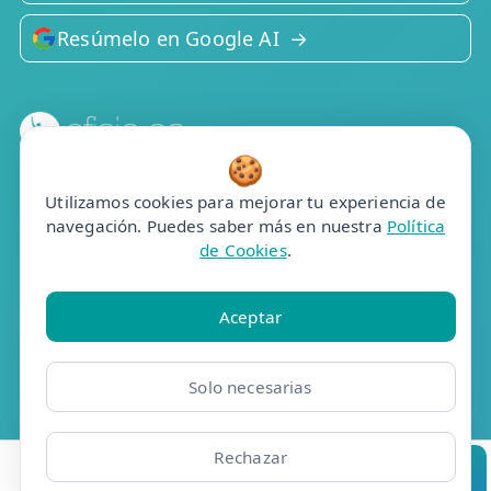
Resúmelo en Google AI
🍪
Efisio Online S.L.
C/Portalegre, 77, bj dr
Utilizamos cookies para mejorar tu experiencia de
28025 Madrid
navegación. Puedes saber más en nuestra
Política
de Cookies
.
Contacto
📞 910 05 23 63
Aceptar
Whatsapp
✉️ Contacto
Solo necesarias
📅 Pedir cita
🤖 Cita con asistente
Rechazar
Ubicaciones