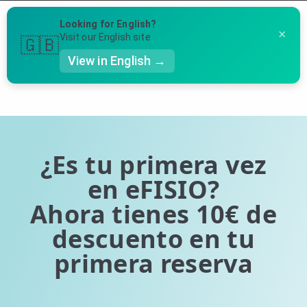
Menú
Looking for English?
×
Llámanos al 91 005 23 63
Visit our English site
🇬🇧
View in English →
Página 1 de 0 (0 entradas en total)
👤 Mi Cuenta
Te puede ser útil
☕ Acerca
Ubicación de nuestras clínicas
🤔 Preguntas Frecuentes
¿Es tu primera vez
Preguntas Frecuentes
🔍 Buscador
en eFISIO?
Ahora tienes 10€ de
🇬🇧 English
descuento en tu
GENERAL
primera reserva
👩‍⚕️ Fisioterapeutas
🔍 Especialidades