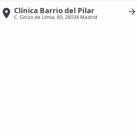
Clínica Barrio del Pilar
ESPECIALIDADES
C. Ginzo de Limia, 60, 28034 Madrid
🩻 Fisioterapia Traumatológica
😧 Fisioterapia ATM
🦴 Osteopatía
🫶 Suelo Pélvico
💆 Masajes Madrid
🏅 Fisioterapia Deportiva
🧠 Fisioterapia Neurológica
🧍 Fisioterapia Vestibular
🫁 Fisioterapia Respiratoria
👶 Fisioterapia Pediátrica