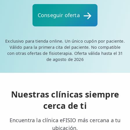
💆‍♀️ Tratamientos
Conseguir oferta
😓 Síntomas
📅 Pedir Cita
📰 Blog
Exclusivo para tienda online. Un único cupón por paciente.
Válido para la primera cita del paciente. No compatible
🏢 Empresas
con otras ofertas de fisioterapia. Oferta válida hasta el 31
de agosto de 2026
UBICACIONES
🔍 Buscador Clínicas
📍 Barrio del Pilar
Nuestras clínicas siempre
📍 Chamberí - Centro
cerca de ti
📍 Barrio Salamanca
Encuentra la clínica eFISIO más cercana a tu
📍 Carabanchel - Usera
ubicación.