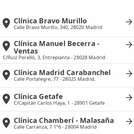
📍 Bravo Murillo
Clínica Bravo Murillo
📍 Getafe
Calle Bravo Murillo, 340, 28020 Madrid
TIENDA
Clínica Manuel Becerra -
🛍️ Tienda Bonos
Ventas
🛍️ Tienda Productos Fisioterapia
C/Ruiz Perelló, 3, Entreplanta - 28028 Madrid
🎁 Tarjetas Regalo
Clínica Madrid Carabanchel
Calle Portalegre, 77 - 28025 Madrid.
🛒 Carrito
❤️ Ofertas
Clínica Getafe
C/Capitán Carlos Haya, 1 - 28901 Getafe
CONTACTO
☎️ 91 005 23 63
Clínica Chamberí - Malasaña
Calle Carranza, 7 1°6 - 28004 Madrid
📧 Contacta