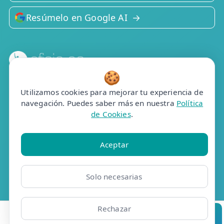
Resúmelo en Google AI
🍪
Efisio Online S.L.
C/Portalegre, 77, bj dr
Utilizamos cookies para mejorar tu experiencia de
28025 Madrid
navegación. Puedes saber más en nuestra
Política
de Cookies
.
Contacto
📞 910 05 23 63
Aceptar
Whatsapp
✉️ Contacto
Solo necesarias
📅 Pedir cita
🤖 Cita con asistente
Rechazar
Ubicaciones