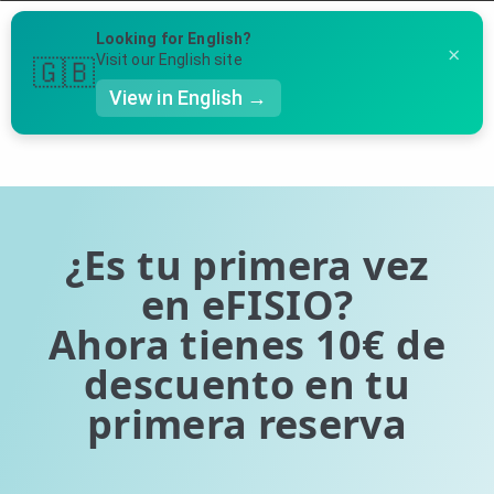
Menú
Looking for English?
×
Llámanos al 91 005 23 63
Visit our English site
🇬🇧
View in English →
Página 1 de 0 (0 entradas en total)
👤 Mi Cuenta
Te puede ser útil
☕ Acerca
Ubicación de nuestras clínicas
🤔 Preguntas Frecuentes
¿Es tu primera vez
Preguntas Frecuentes
🔍 Buscador
en eFISIO?
Ahora tienes 10€ de
🇬🇧 English
descuento en tu
GENERAL
primera reserva
👩‍⚕️ Fisioterapeutas
🔍 Especialidades