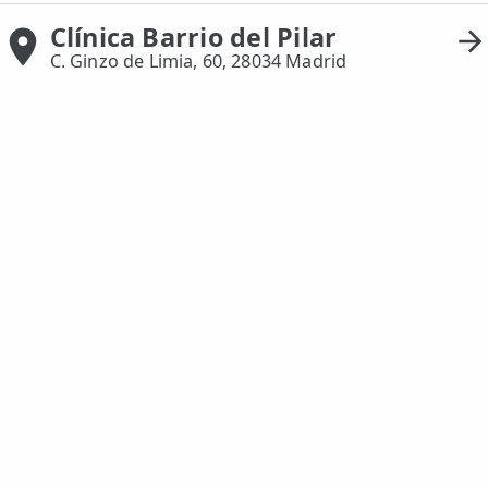
Clínica Barrio del Pilar
ESPECIALIDADES
C. Ginzo de Limia, 60, 28034 Madrid
🩻 Fisioterapia Traumatológica
😧 Fisioterapia ATM
🦴 Osteopatía
🫶 Suelo Pélvico
💆 Masajes Madrid
🏅 Fisioterapia Deportiva
🧠 Fisioterapia Neurológica
🧍 Fisioterapia Vestibular
🫁 Fisioterapia Respiratoria
👶 Fisioterapia Pediátrica