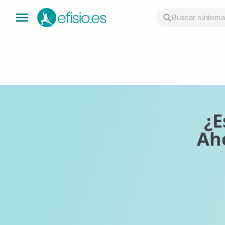
👤 Mi Cuenta
☕ Acerca
🤔 Preguntas Frecuentes
¿E
Ah
🔍 Buscador
🇬🇧 English
GENERAL
👩‍⚕️ Fisioterapeutas
🔍 Especialidades