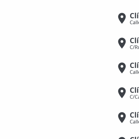
📍 Bravo Murillo
Cl
Cal
📍 Getafe
Cl
TIENDA
C/R
🛍️ Tienda Bonos
🛍️ Tienda Productos Fisioterapia
Cl
Cal
🎁 Tarjetas Regalo
🛒 Carrito
Cl
C/C
❤️ Ofertas
Cl
CONTACTO
Cal
☎️ 91 005 23 63
📧 Contacta