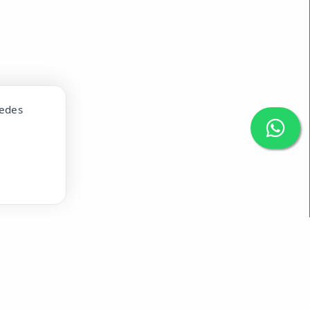
uedes
1