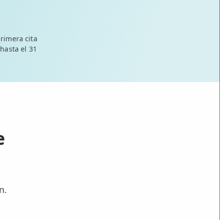
rimera cita
 hasta el 31
e
n.