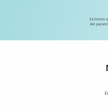
💆‍♀️ Tratamientos
😓 Síntomas
Exclusivo 
del pacient
📅 Pedir Cita
📰 Blog
🏢 Empresas
UBICACIONES
🔍 Buscador Clínicas
📍 Barrio del Pilar
📍 Chamberí - Centro
E
📍 Barrio Salamanca
📍 Carabanchel - Usera