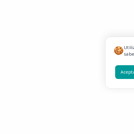
Util
🍪
sabe
Acept
Resúmelo en ChatGPT