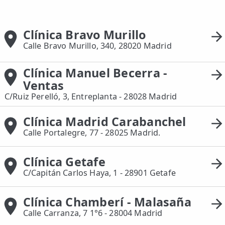
📍 Bravo Murillo
Clínica Bravo Murillo
📍 Getafe
Calle Bravo Murillo, 340, 28020 Madrid
TIENDA
Clínica Manuel Becerra -
🛍️ Tienda Bonos
Ventas
🛍️ Tienda Productos Fisioterapia
C/Ruiz Perelló, 3, Entreplanta - 28028 Madrid
🎁 Tarjetas Regalo
Clínica Madrid Carabanchel
Calle Portalegre, 77 - 28025 Madrid.
🛒 Carrito
❤️ Ofertas
Clínica Getafe
C/Capitán Carlos Haya, 1 - 28901 Getafe
CONTACTO
☎️ 91 005 23 63
Clínica Chamberí - Malasaña
Calle Carranza, 7 1°6 - 28004 Madrid
📧 Contacta