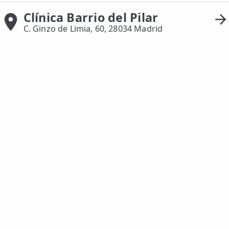
Clínica Barrio del Pilar
ESPECIALIDADES
C. Ginzo de Limia, 60, 28034 Madrid
🩻 Fisioterapia Traumatológica
😧 Fisioterapia ATM
🦴 Osteopatía
🫶 Suelo Pélvico
💆 Masajes Madrid
🏅 Fisioterapia Deportiva
🧠 Fisioterapia Neurológica
🧍 Fisioterapia Vestibular
🫁 Fisioterapia Respiratoria
👶 Fisioterapia Pediátrica