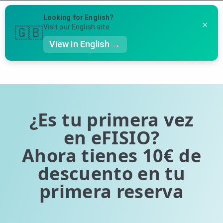
Menú
Looking for English?
×
Llámanos al 91 005 23 63
Visit our English site
🇬🇧
View in English →
Página 1 de 0 (0 entradas en total)
👤 Mi Cuenta
Te puede ser útil
☕ Acerca
Ubicación de nuestras clínicas
🤔 Preguntas Frecuentes
¿Es tu primera vez
Preguntas Frecuentes
🔍 Buscador
en eFISIO?
Ahora tienes 10€ de
🇬🇧 English
descuento en tu
GENERAL
primera reserva
👩‍⚕️ Fisioterapeutas
🔍 Especialidades