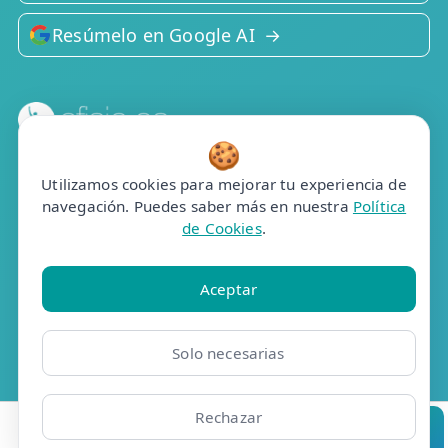
Resúmelo en Google AI
🍪
Efisio Online S.L.
C/Portalegre, 77, bj dr
Utilizamos cookies para mejorar tu experiencia de
28025 Madrid
navegación. Puedes saber más en nuestra
Política
de Cookies
.
Contacto
📞 910 05 23 63
Aceptar
Whatsapp
✉️ Contacto
Solo necesarias
📅 Pedir cita
🤖 Cita con asistente
Rechazar
Ubicaciones