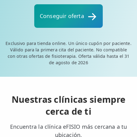
💆‍♀️ Tratamientos
Conseguir oferta
😓 Síntomas
📅 Pedir Cita
📰 Blog
Exclusivo para tienda online. Un único cupón por paciente.
Válido para la primera cita del paciente. No compatible
🏢 Empresas
con otras ofertas de fisioterapia. Oferta válida hasta el 31
de agosto de 2026
UBICACIONES
🔍 Buscador Clínicas
📍 Barrio del Pilar
Nuestras clínicas siempre
📍 Chamberí - Centro
cerca de ti
📍 Barrio Salamanca
Encuentra la clínica eFISIO más cercana a tu
📍 Carabanchel - Usera
ubicación.