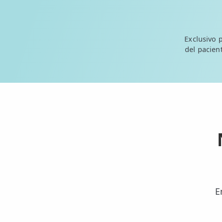
💆‍♀️ Tratamientos
😓 Síntomas
Exclusivo 
del pacient
📅 Pedir Cita
📰 Blog
🏢 Empresas
UBICACIONES
🔍 Buscador Clínicas
📍 Barrio del Pilar
📍 Chamberí - Centro
E
📍 Barrio Salamanca
📍 Carabanchel - Usera