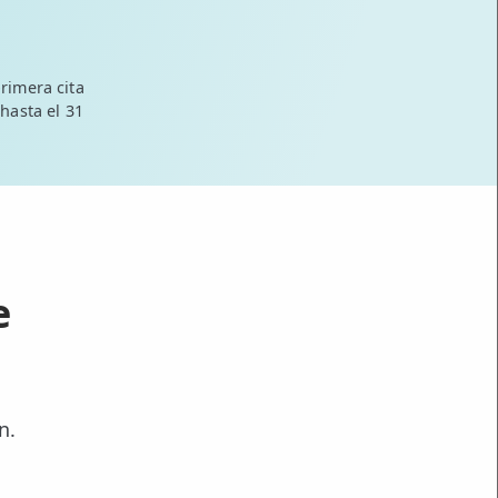
rimera cita
 hasta el 31
e
n.