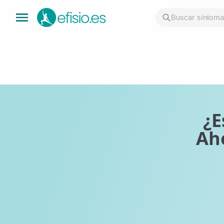
👤 Mi Cuenta
☕ Acerca
🤔 Preguntas Frecuentes
¿E
Ah
🔍 Buscador
🇬🇧 English
GENERAL
👩‍⚕️ Fisioterapeutas
🔍 Especialidades