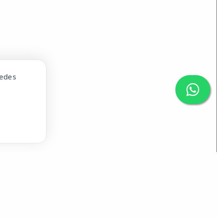
uedes
1