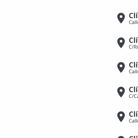
📍 Bravo Murillo
Cl
Cal
📍 Getafe
Cl
TIENDA
C/R
🛍️ Tienda Bonos
🛍️ Tienda Productos Fisioterapia
Cl
Cal
🎁 Tarjetas Regalo
🛒 Carrito
Cl
C/C
❤️ Ofertas
Cl
CONTACTO
Cal
☎️ 91 005 23 63
📧 Contacta