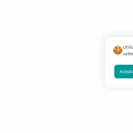
Util
🍪
sabe
Acept
Resúmelo en ChatGPT