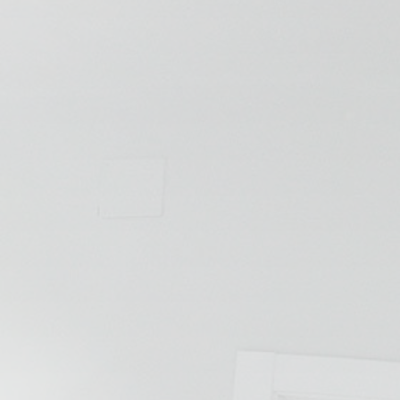
💆‍♀️ Tratamientos
😓 Síntomas
📅 Pedir Cita
📰 Blog
🏢 Empresas
UBICACIONES
🔍 Buscador Clínicas
📍 Barrio del Pilar
📍 Chamberí - Centro
📍 Barrio Salamanca
📍 Carabanchel - Usera