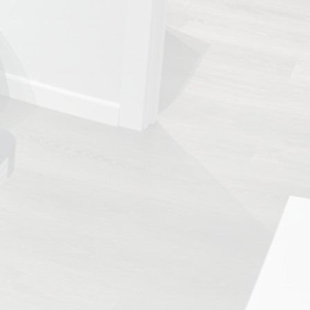
TRATAMIENTOS
✅ Punción Seca
✅ Ondas de Choque
✅ EPTE - EPI
ESTÉTICA
✨ Fisioestética
✨ Radiofrecuencia INDIBA
✨ Drenaje Linfático Manual
✨ Presoterapia
✨ Cicatrices y Estrías