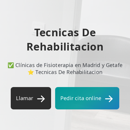
ESPECIALIDADES
🩻 Fisioterapia Traumatológica
Tecnicas De
😧 Fisioterapia ATM
Rehabilitacion
🦴 Osteopatía
🫶 Suelo Pélvico
✅ Clínicas de Fisioterapia en Madrid y Getafe
💆 Masajes Madrid
⭐ Tecnicas De Rehabilitacion
🏅 Fisioterapia Deportiva
🧠 Fisioterapia Neurológica
Llamar
Pedir cita online
🧍 Fisioterapia Vestibular
🫁 Fisioterapia Respiratoria
👶 Fisioterapia Pediátrica