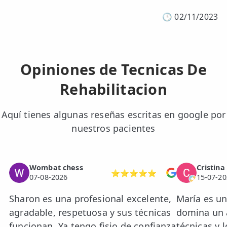
🕒
02/11/2023
Opiniones de Tecnicas De
Rehabilitacion
Aquí tienes algunas reseñas escritas en google por
nuestros pacientes
Wombat chess
Cristina
⭐⭐⭐⭐⭐
07-08-2026
15-07-20
Sharon es una profesional excelente,
María es un
agradable, respetuosa y sus técnicas
domina un 
funcionan. Ya tengo fisio de confianza
técnicas y 