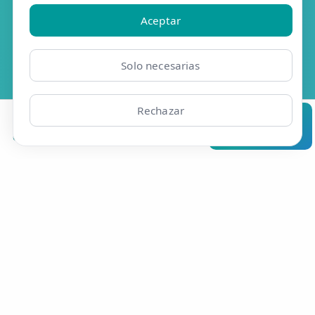
Aceptar
Resúmelo en ChatGPT
Solo necesarias
Pregunta a Grok
Rechazar
Pregunta a Claude
Clínicas
Bonos
Mi Área
Contacto
Pide cita
Analiza en Perplexity
Resúmelo en Google AI
Efisio Online S.L.
C/Portalegre, 77, bj dr