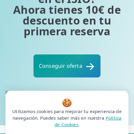
Ahora tienes 10€ de
descuento en tu
primera reserva
Conseguir oferta
Exclusivo para tienda online. Un único cupón por paciente.
Válido para la primera cita del paciente. No compatible
🍪
con otras ofertas de fisioterapia. Oferta válida hasta el 31
Utilizamos cookies para mejorar tu experiencia de
de agosto de 2026
navegación. Puedes saber más en nuestra
Política
de Cookies
.