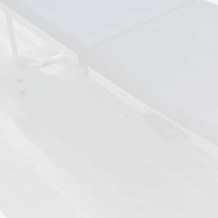
ESPECIALIDADES
🩻 Fisioterapia Traumatológica
😧 Fisioterapia ATM
🦴 Osteopatía
🫶 Suelo Pélvico
💆 Masajes Madrid
🏅 Fisioterapia Deportiva
🧠 Fisioterapia Neurológica
🧍 Fisioterapia Vestibular
🫁 Fisioterapia Respiratoria