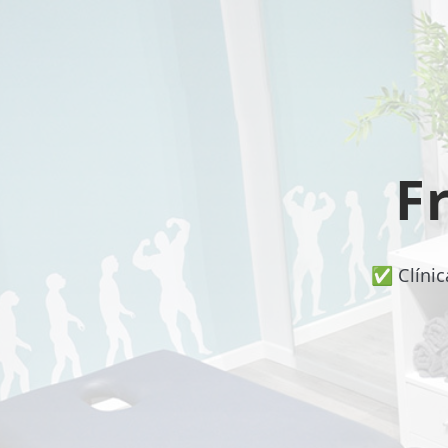
📍 Bravo Murillo
📍 Getafe
TIENDA
🛍️ Tienda Bonos
F
🛍️ Tienda Productos Fisioterapia
🎁 Tarjetas Regalo
✅ Clínic
🛒 Carrito
❤️ Ofertas
CONTACTO
☎️ 91 005 23 63
📧 Contacta