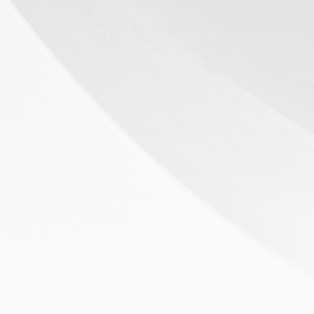
👶 Fisioterapia Pediátrica
TRATAMIENTOS
✅ Punción Seca
✅ Ondas de Choque
✅ EPTE - EPI
ESTÉTICA
✨ Fisioestética
✨ Radiofrecuencia INDIBA
✨ Drenaje Linfático Manual
✨ Presoterapia
✨ Cicatrices y Estrías