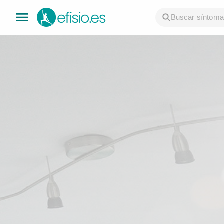
👤 Mi Cuenta
☕ Acerca
🤔 Preguntas Frecuentes
🔍 Buscador
🇬🇧 English
GENERAL
👩‍⚕️ Fisioterapeutas
🔍 Especialidades