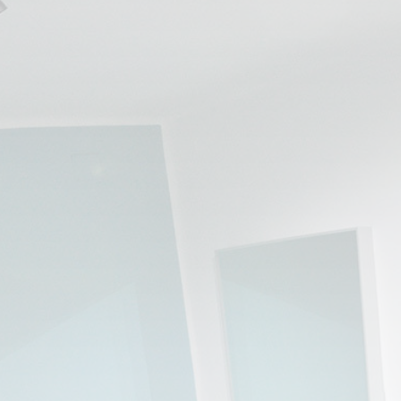
💆‍♀️ Tratamientos
😓 Síntomas
📅 Pedir Cita
📰 Blog
🏢 Empresas
UBICACIONES
🔍 Buscador Clínicas
📍 Barrio del Pilar
📍 Chamberí - Centro
📍 Barrio Salamanca
📍 Carabanchel - Usera