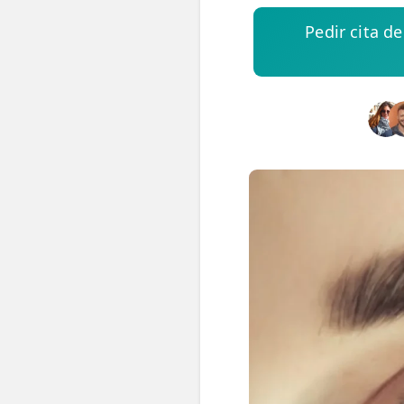
Pedir cita d
ESPECIALIDADES
🩻 Fisioterapia Traumatológica
😧 Fisioterapia ATM
🦴 Osteopatía
🫶 Suelo Pélvico
💆 Masajes Madrid
🏅 Fisioterapia Deportiva
🧠 Fisioterapia Neurológica
🧍 Fisioterapia Vestibular
🫁 Fisioterapia Respiratoria