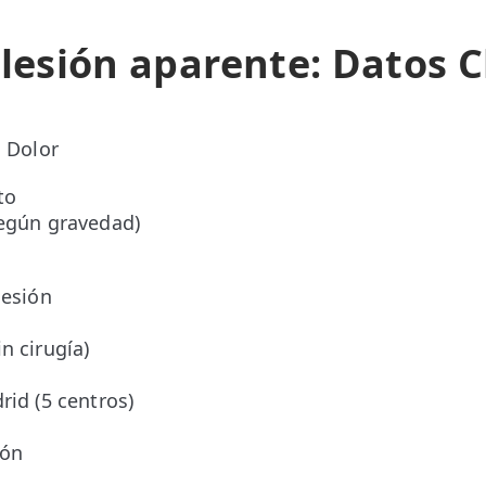
 lesión aparente: Datos C
l Dolor
to
según gravedad)
sesión
o
n cirugía)
rid (5 centros)
ión