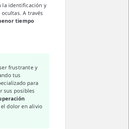
 la identificación y
ocultas. A través
 menor tiempo
er frustrante y
tando tus
pecializado para
r sus posibles
uperación
l dolor en alivio