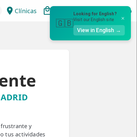
Clínicas
Bonos
Mi Área
Con
Looking for English?
×
Visit our English site
🇬🇧
View in English →
rente
MADRID
frustrante y
do tus actividades