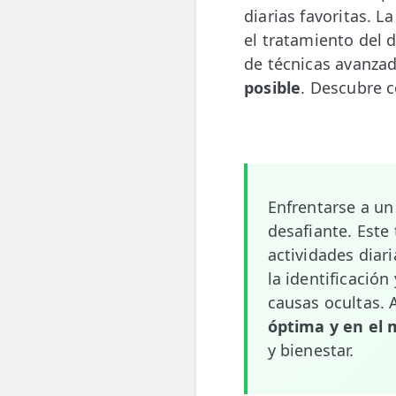
diarias favoritas. L
💆‍♀️ Tratamientos
el tratamiento del 
😓 Síntomas
de técnicas avanza
posible
. Descubre c
📅 Pedir Cita
📰 Blog
🏢 Empresas
Enfrentarse a u
UBICACIONES
desafiante. Este 
🔍 Buscador Clínicas
actividades diari
📍 Barrio del Pilar
la identificació
causas ocultas. 
📍 Chamberí - Centro
óptima y en el 
y bienestar.
📍 Barrio Salamanca
📍 Carabanchel - Usera