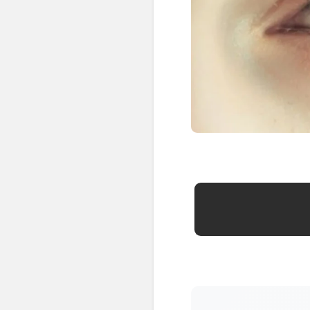
👶 Fisioterapia Pediátrica
TRATAMIENTOS
✅ Punción Seca
✅ Ondas de Choque
✅ EPTE - EPI
ESTÉTICA
✨ Fisioestética
✨ Radiofrecuencia INDIBA
✨ Drenaje Linfático Manual
✨ Presoterapia
✨ Cicatrices y Estrías