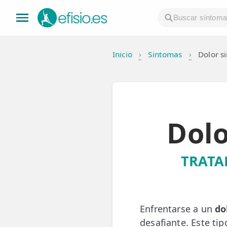
Inicio
›
Sintomas
›
Dolor s
👤 Mi Cuenta
☕ Acerca
🤔 Preguntas Frecuentes
Dolo
🔍 Buscador
🇬🇧 English
TRATA
GENERAL
👩‍⚕️ Fisioterapeutas
Enfrentarse a un
do
🔍 Especialidades
desafiante. Este tip