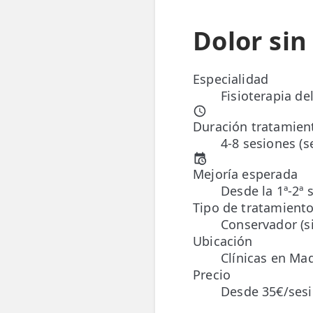
📍 Bravo Murillo
Dolor sin
📍 Getafe
Especialidad
TIENDA
Fisioterapia de
🛍️ Tienda Bonos
Duración tratamien
🛍️ Tienda Productos Fisioterapia
4-8 sesiones (
🎁 Tarjetas Regalo
Mejoría esperada
Desde la 1ª-2ª 
🛒 Carrito
Tipo de tratamient
Conservador (si
❤️ Ofertas
Ubicación
Clínicas en Mad
CONTACTO
Precio
☎️ 91 005 23 63
Desde 35€/ses
📧 Contacta