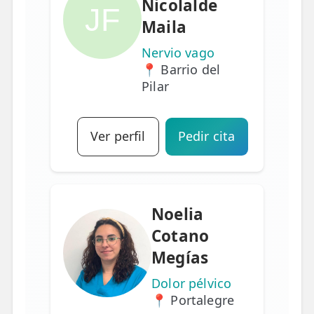
Nicolalde
JF
Maila
Nervio vago
📍 Barrio del
Pilar
Ver perfil
Pedir cita
Noelia
Cotano
Megías
Dolor pélvico
📍 Portalegre