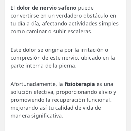
💆‍♀️ Tratamientos
El
dolor de nervio safeno
puede
convertirse en un verdadero obstáculo en
😓 Síntomas
tu día a día, afectando actividades simples
📅 Pedir Cita
como caminar o subir escaleras.
📰 Blog
Este dolor se origina por la irritación o
🏢 Empresas
compresión de este nervio, ubicado en la
parte interna de la pierna.
UBICACIONES
🔍 Buscador Clínicas
Afortunadamente, la
fisioterapia
es una
📍 Barrio del Pilar
solución efectiva, proporcionando alivio y
promoviendo la recuperación funcional,
📍 Chamberí - Centro
mejorando así tu calidad de vida de
📍 Barrio Salamanca
manera significativa.
📍 Carabanchel - Usera