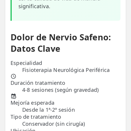
significativa.
ESPECIALIDADES
🩻 Fisioterapia Traumatológica
😧 Fisioterapia ATM
Dolor de Nervio Safeno:
🦴 Osteopatía
Datos Clave
🫶 Suelo Pélvico
Especialidad
💆 Masajes Madrid
Fisioterapia Neurológica Periférica
🏅 Fisioterapia Deportiva
Duración tratamiento
4-8 sesiones (según gravedad)
🧠 Fisioterapia Neurológica
Mejoría esperada
🧍 Fisioterapia Vestibular
Desde la 1ª-2ª sesión
Tipo de tratamiento
🫁 Fisioterapia Respiratoria
Conservador (sin cirugía)
👶 Fisioterapia Pediátrica
Ubicación