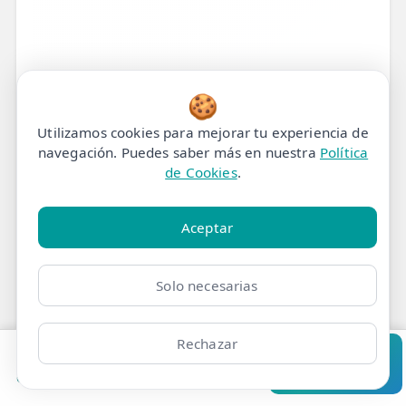
🍪
Utilizamos cookies para mejorar tu experiencia de
navegación. Puedes saber más en nuestra
Política
de Cookies
.
Tratamiento de
Aceptar
Fisioterapia para Dolor de
Solo necesarias
Nervio Safeno en Madrid
Rechazar
En eFISIO, tu centro de fisioterapia en
Pedir cita
Consultar
Madrid, ofrecemos un
tratamiento
Clínicas
Bonos
Mi Área
Contacto
Pide cita
fisioterapia Dolor de Nervio Safeno