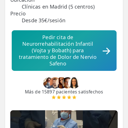
Clínicas en Madrid (5 centros)
Precio
TRATAMIENTOS
Desde 35€/sesión
✅ Punción Seca
✅ Ondas de Choque
Pedir cita de
Neurorrehabilitación Infantil
✅ EPTE - EPI
(Vojta y Bobath) para
tratamiento de Dolor de Nervio
ESTÉTICA
Safeno
✨ Fisioestética
✨ Radiofrecuencia INDIBA
Más de 15897 pacientes satisfechos
✨ Drenaje Linfático Manual
✨ Presoterapia
✨ Cicatrices y Estrías