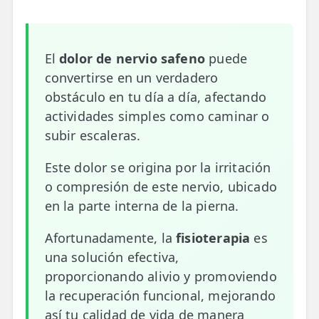
📍 Bravo Murillo
📍 Getafe
El
dolor de nervio safeno
puede
convertirse en un verdadero
TIENDA
obstáculo en tu día a día, afectando
🛍️ Tienda Bonos
actividades simples como caminar o
🛍️ Tienda Productos Fisioterapia
subir escaleras.
🎁 Tarjetas Regalo
Este dolor se origina por la irritación
o compresión de este nervio, ubicado
🛒 Carrito
en la parte interna de la pierna.
❤️ Ofertas
Afortunadamente, la
fisioterapia
es
una solución efectiva,
CONTACTO
proporcionando alivio y promoviendo
☎️ 91 005 23 63
la recuperación funcional, mejorando
📧 Contacta
así tu calidad de vida de manera