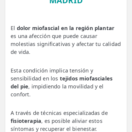
MADRID
💆‍♀️ Tratamientos
😓 Síntomas
El
dolor miofascial en la región plantar
📅 Pedir Cita
es una afección que puede causar
📰 Blog
molestias significativas y afectar tu calidad
de vida.
🏢 Empresas
UBICACIONES
Esta condición implica tensión y
🔍 Buscador Clínicas
sensibilidad en los
tejidos miofasciales
del pie
, impidiendo la movilidad y el
📍 Barrio del Pilar
confort.
📍 Chamberí - Centro
A través de técnicas especializadas de
📍 Barrio Salamanca
fisioterapia
, es posible aliviar estos
📍 Carabanchel - Usera
síntomas y recuperar el bienestar.