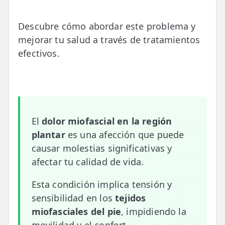
📍 Bravo Murillo
Descubre cómo abordar este problema y
📍 Getafe
mejorar tu salud a través de tratamientos
efectivos.
TIENDA
🛍️ Tienda Bonos
🛍️ Tienda Productos Fisioterapia
🎁 Tarjetas Regalo
El
dolor miofascial en la región
plantar
es una afección que puede
🛒 Carrito
causar molestias significativas y
❤️ Ofertas
afectar tu calidad de vida.
Esta condición implica tensión y
CONTACTO
☎️ 91 005 23 63
sensibilidad en los
tejidos
miofasciales del pie
, impidiendo la
📧 Contacta