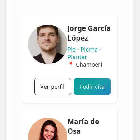
Jorge García
López
Pie · Pierna ·
Plantar
📍 Chamberí
Ver perfil
Pedir cita
María de
Osa