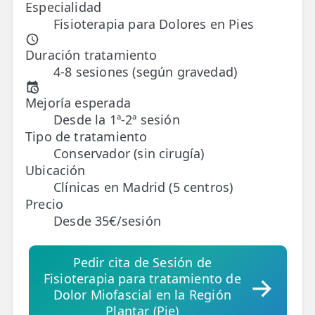
Especialidad
Fisioterapia para Dolores en Pies
TRATAMIENTOS
✅ Punción Seca
Duración tratamiento
4-8 sesiones (según gravedad)
✅ Ondas de Choque
Mejoría esperada
✅ EPTE - EPI
Desde la 1ª-2ª sesión
Tipo de tratamiento
ESTÉTICA
Conservador (sin cirugía)
✨ Fisioestética
Ubicación
Clínicas en Madrid (5 centros)
✨ Radiofrecuencia INDIBA
Precio
Desde 35€/sesión
✨ Drenaje Linfático Manual
✨ Presoterapia
Pedir cita de Sesión de
Fisioterapia para tratamiento de
✨ Cicatrices y Estrías
Dolor Miofascial en la Región
Plantar (Pie)