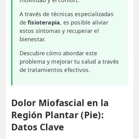
movilidad y el confort.
ESPECIALIDADES
A través de técnicas especializadas
🩻 Fisioterapia Traumatológica
de
fisioterapia
, es posible aliviar
estos síntomas y recuperar el
😧 Fisioterapia ATM
bienestar.
🦴 Osteopatía
Descubre cómo abordar este
🫶 Suelo Pélvico
problema y mejorar tu salud a través
de tratamientos efectivos.
💆 Masajes Madrid
🏅 Fisioterapia Deportiva
🧠 Fisioterapia Neurológica
Dolor Miofascial en la
🧍 Fisioterapia Vestibular
Región Plantar (Pie):
Datos Clave
🫁 Fisioterapia Respiratoria
👶 Fisioterapia Pediátrica