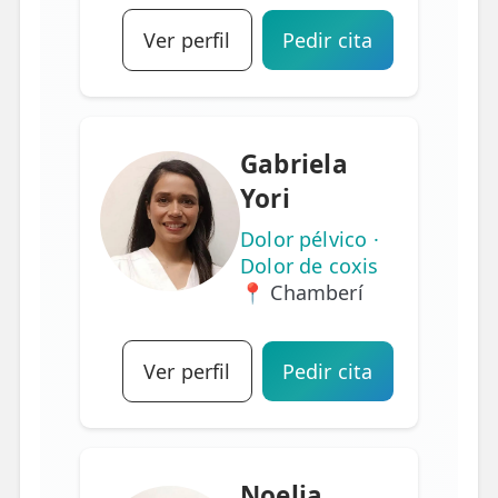
Ver perfil
Pedir cita
Gabriela
Yori
Dolor pélvico ·
Dolor de coxis
📍 Chamberí
Ver perfil
Pedir cita
Noelia