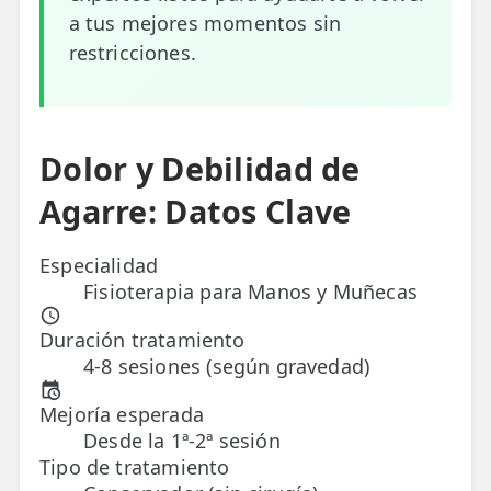
a tus mejores momentos sin
ESPECIALIDADES
restricciones.
🩻 Fisioterapia Traumatológica
😧 Fisioterapia ATM
Dolor y Debilidad de
🦴 Osteopatía
Agarre: Datos Clave
🫶 Suelo Pélvico
💆 Masajes Madrid
Especialidad
Fisioterapia para Manos y Muñecas
🏅 Fisioterapia Deportiva
Duración tratamiento
🧠 Fisioterapia Neurológica
4-8 sesiones (según gravedad)
🧍 Fisioterapia Vestibular
Mejoría esperada
Desde la 1ª-2ª sesión
🫁 Fisioterapia Respiratoria
Tipo de tratamiento
👶 Fisioterapia Pediátrica