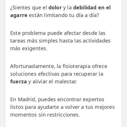
💆‍♀️ Tratamientos
¿Sientes que el
dolor
y la
debilidad en el
agarre
están limitando tu día a día?
😓 Síntomas
📅 Pedir Cita
Este problema puede afectar desde las
📰 Blog
tareas más simples hasta las actividades
más exigentes.
🏢 Empresas
Afortunadamente, la fisioterapia ofrece
UBICACIONES
soluciones efectivas para recuperar la
🔍 Buscador Clínicas
fuerza
y aliviar el malestar.
📍 Barrio del Pilar
📍 Chamberí - Centro
En Madrid, puedes encontrar expertos
listos para ayudarte a volver a tus mejores
📍 Barrio Salamanca
momentos sin restricciones.
📍 Carabanchel - Usera