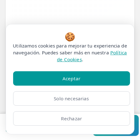
🍪
Utilizamos cookies para mejorar tu experiencia de
navegación. Puedes saber más en nuestra
Política
de Cookies
.
Aceptar
Tratamiento de
Fisioterapia para Dolor y
Solo necesarias
Debilidad de Agarre en
Rechazar
Madrid
Pedir cita
Consultar
Clínicas
Bonos
Mi Área
Contacto
Pide cita