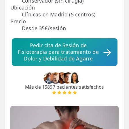
Conservador (sin cirugía)
Ubicación
TRATAMIENTOS
Clínicas en Madrid (5 centros)
Precio
✅ Punción Seca
Desde 35€/sesión
✅ Ondas de Choque
Pedir cita de Sesión de
✅ EPTE - EPI
Fisioterapia para tratamiento de
Dolor y Debilidad de Agarre
ESTÉTICA
✨ Fisioestética
✨ Radiofrecuencia INDIBA
Más de 15897 pacientes satisfechos
✨ Drenaje Linfático Manual
✨ Presoterapia
✨ Cicatrices y Estrías