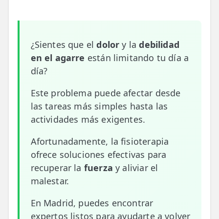
📍 Bravo Murillo
📍 Getafe
¿Sientes que el
dolor
y la
debilidad
en el agarre
están limitando tu día a
TIENDA
día?
🛍️ Tienda Bonos
🛍️ Tienda Productos Fisioterapia
Este problema puede afectar desde
las tareas más simples hasta las
🎁 Tarjetas Regalo
actividades más exigentes.
🛒 Carrito
Afortunadamente, la fisioterapia
❤️ Ofertas
ofrece soluciones efectivas para
recuperar la
fuerza
y aliviar el
CONTACTO
malestar.
☎️ 91 005 23 63
En Madrid, puedes encontrar
📧 Contacta
expertos listos para ayudarte a volver