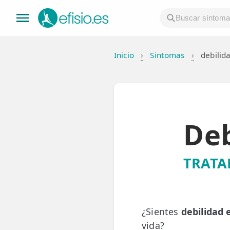
Inicio
›
Sintomas
›
debilid
👤 Mi Cuenta
☕ Acerca
🤔 Preguntas Frecuentes
Deb
🔍 Buscador
🇬🇧 English
TRATA
GENERAL
👩‍⚕️ Fisioterapeutas
¿Sientes
debilidad 
🔍 Especialidades
vida?