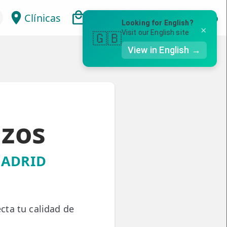
Clínicas
Bonos
Mi Área
Con
Looking for English?
×
Visit our English site
🇬🇧
View in English →
azos
MADRID
ecta tu calidad de