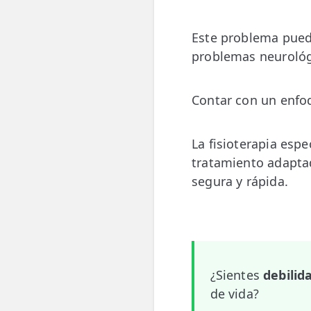
💆‍♀️ Tratamientos
Este problema puede
😓 Síntomas
problemas neurológ
📅 Pedir Cita
Contar con un enfoq
📰 Blog
🏢 Empresas
La fisioterapia espe
tratamiento adaptad
UBICACIONES
segura y rápida.
🔍 Buscador Clínicas
📍 Barrio del Pilar
📍 Chamberí - Centro
¿Sientes
debilid
📍 Barrio Salamanca
de vida?
📍 Carabanchel - Usera