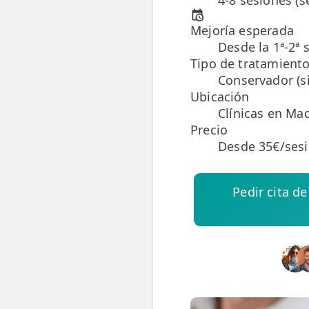
4-8 sesiones (
Mejoría esperada
ESPECIALIDADES
Desde la 1ª-2ª 
🩻 Fisioterapia Traumatológica
Tipo de tratamient
Conservador (si
😧 Fisioterapia ATM
Ubicación
🦴 Osteopatía
Clínicas en Mad
Precio
🫶 Suelo Pélvico
Desde 35€/ses
💆 Masajes Madrid
Pedir cita d
🏅 Fisioterapia Deportiva
🧠 Fisioterapia Neurológica
🧍 Fisioterapia Vestibular
🫁 Fisioterapia Respiratoria