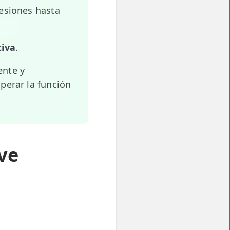
esiones hasta
tiva
.
ente y
perar la función
ve