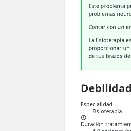
Este problema pu
📍 Bravo Murillo
problemas neuro
📍 Getafe
Contar con un en
TIENDA
La fisioterapia e
🛍️ Tienda Bonos
proporcionar un 
de tus brazos de
🛍️ Tienda Productos Fisioterapia
🎁 Tarjetas Regalo
🛒 Carrito
Debilidad
❤️ Ofertas
Especialidad
CONTACTO
Fisioterapia
☎️ 91 005 23 63
Duración tratamien
📧 Contacta