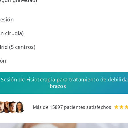
según gravedad)
sesión
o
n cirugía)
rid (5 centros)
ión
e Sesión de Fisioterapia para tratamiento de debilida
brazos
Más de 15897 pacientes satisfechos