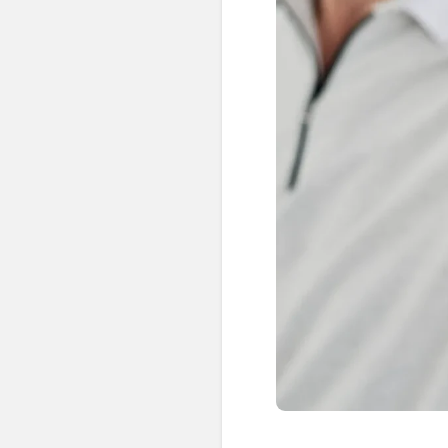
👶 Fisioterapia Pediátrica
TRATAMIENTOS
✅ Punción Seca
✅ Ondas de Choque
✅ EPTE - EPI
ESTÉTICA
✨ Fisioestética
✨ Radiofrecuencia INDIBA
✨ Drenaje Linfático Manual
✨ Presoterapia
✨ Cicatrices y Estrías