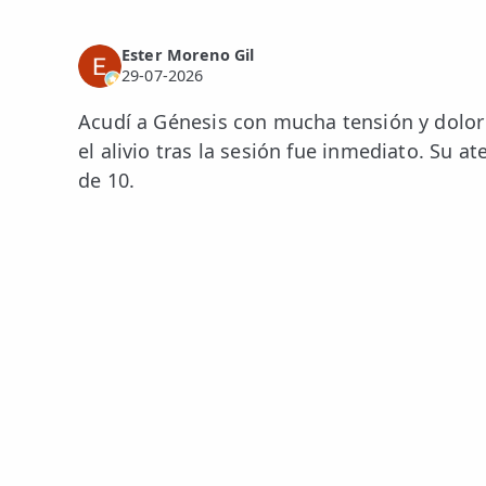
ESPECIALIDADES
Ester Moreno Gil
29-07-2026
🩻 Fisioterapia Traumatológica
Acudí a Génesis con mucha tensión y dolor 
😧 Fisioterapia ATM
el alivio tras la sesión fue inmediato. Su 
🦴 Osteopatía
de 10.
🫶 Suelo Pélvico
💆 Masajes Madrid
🏅 Fisioterapia Deportiva
🧠 Fisioterapia Neurológica
🧍 Fisioterapia Vestibular
🫁 Fisioterapia Respiratoria