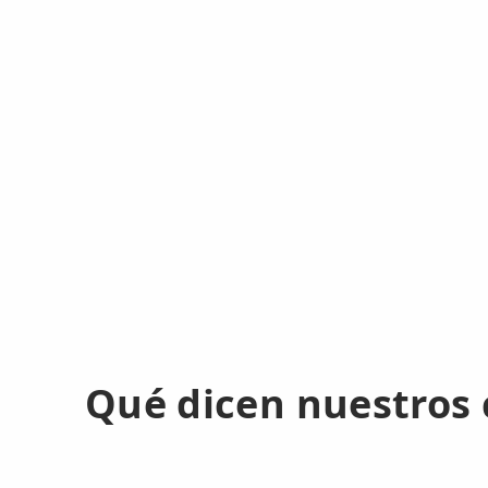
📍 Bravo Murillo
📍 Getafe
TIENDA
🛍️ Tienda Bonos
🛍️ Tienda Productos Fisioterapia
🎁 Tarjetas Regalo
🛒 Carrito
❤️ Ofertas
Qué dicen nuestros 
CONTACTO
☎️ 91 005 23 63
📧 Contacta