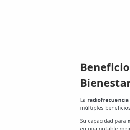
👶 Fisioterapia Pediátrica
TRATAMIENTOS
✅ Punción Seca
✅ Ondas de Choque
✅ EPTE - EPI
Beneficio
ESTÉTICA
✨ Fisioestética
Bienestar
✨ Radiofrecuencia INDIBA
✨ Drenaje Linfático Manual
La
radiofrecuencia
múltiples beneficios
✨ Presoterapia
✨ Cicatrices y Estrías
Su capacidad para
en una notable mejor