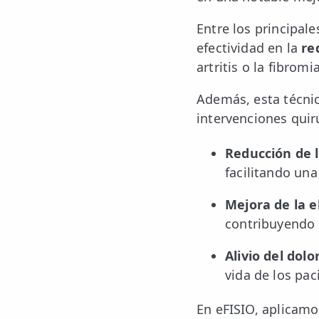
LESIONES
FRECUENTES
Entre los principal
Rotura Fibrilar
efectividad en la
re
Dolor de Cabeza
artritis o la fibromia
Trocanteritis
Además, esta técni
intervenciones quir
Hernia Discal
Reducción de l
Fascitis Plantar
facilitando una
Lumbalgia
Mejora de la el
Ciática
contribuyendo 
Bursitis de Hombro
Alivio del dolor
Síndrome Piramidal
vida de los pac
Tendinitis de Aquiles
En eFISIO, aplicamo