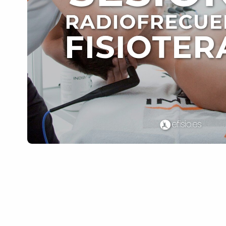
💆‍♀️ Tratamientos
😓 Síntomas
📅 Pedir Cita
📰 Blog
🏢 Empresas
UBICACIONES
🔍 Buscador Clínicas
📍 Barrio del Pilar
📍 Chamberí - Centro
📍 Barrio Salamanca
📍 Carabanchel - Usera