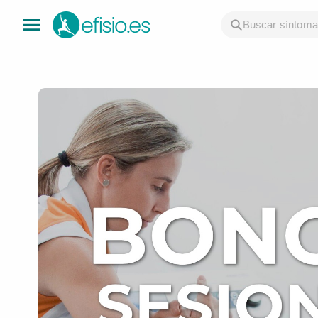
👤 Mi Cuenta
☕ Acerca
🤔 Preguntas Frecuentes
🔍 Buscador
🇬🇧 English
GENERAL
👩‍⚕️ Fisioterapeutas
🔍 Especialidades