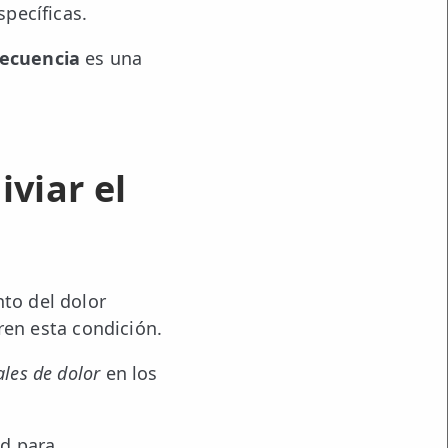
pecíficas.
recuencia
es una
viar el
nto del dolor
ren esta condición.
ales de dolor
en los
ad para