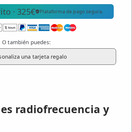
ito ·
325
€
Plataforma de pago segura.
O también puedes:
sonaliza una tarjeta regalo
es radiofrecuencia y