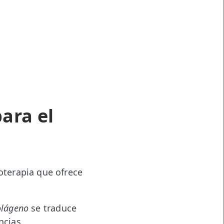
ara el
ioterapia que ofrece
olágeno
se traduce
ncias.