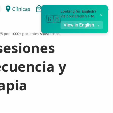
Clínicas
Bonos
Mi Área
Con
Looking for English?
×
Visit our English site
🇬🇧
View in English →
9/5 por 1000+ pacientes satisfechos
sesiones
ecuencia y
rapia