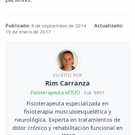
TRATAMIENTOS
✅ Punción Seca
Publicado:
8 de septiembre de 2014
·
Actualizado:
19 de enero de 2017
✅ Ondas de Choque
✅ EPTE - EPI
ESTÉTICA
✨ Fisioestética
ESCRITO POR
Rim Carranza
✨ Radiofrecuencia INDIBA
Fisioterapeuta eFISIO
Col. 9957
✨ Drenaje Linfático Manual
Fisioterapeuta especializada en
✨ Presoterapia
fisioterapia musculoesquelética y
neurológica. Experta en tratamientos de
✨ Cicatrices y Estrías
dolor crónico y rehabilitación funcional en