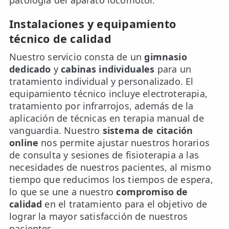
patología del aparato locomotor.
ESPECIALIDADES
Instalaciones y equipamiento
🩻 Fisioterapia Traumatológica
técnico de calidad
😧 Fisioterapia ATM
Nuestro servicio consta de un
gimnasio
dedicado
y
cabinas individuales
para un
🦴 Osteopatía
tratamiento individual y personalizado. El
equipamiento técnico incluye electroterapia,
🫶 Suelo Pélvico
tratamiento por infrarrojos, además de la
aplicación de técnicas en terapia manual de
💆 Masajes Madrid
vanguardia.
Nuestro
sistema de citación
🏅 Fisioterapia Deportiva
online
nos permite ajustar nuestros horarios
de consulta y sesiones de fisioterapia a las
🧠 Fisioterapia Neurológica
necesidades de nuestros pacientes, al mismo
tiempo que reducimos los tiempos de espera,
🧍 Fisioterapia Vestibular
lo que se une a nuestro
compromiso de
calidad
en el tratamiento para el objetivo de
🫁 Fisioterapia Respiratoria
lograr la mayor satisfacción de nuestros
👶 Fisioterapia Pediátrica
pacientes.