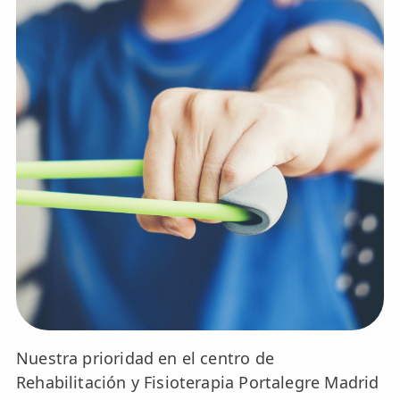
💆‍♀️ Tratamientos
😓 Síntomas
📅 Pedir Cita
📰 Blog
🏢 Empresas
UBICACIONES
🔍 Buscador Clínicas
📍 Barrio del Pilar
📍 Chamberí - Centro
📍 Barrio Salamanca
Nuestra prioridad en el centro de
Rehabilitación y Fisioterapia Portalegre Madrid
📍 Carabanchel - Usera