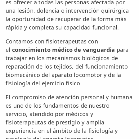
es ofrecer a todas las personas afectada por
📍 Bravo Murillo
una lesión, dolencia o intervención quirúrgica
la oportunidad de recuperar de la forma más
📍 Getafe
rápida y completa su capacidad funcional.
TIENDA
Contamos con fisioterapeutas con
🛍️ Tienda Bonos
el
conocimiento médico de vanguardia
para
trabajar en los mecanismos biológicos de
🛍️ Tienda Productos Fisioterapia
reparación de los tejidos, del funcionamiento
🎁 Tarjetas Regalo
biomecánico del aparato locomotor y de la
fisiología del ejercicio físico.
🛒 Carrito
El compromiso de atención personal y humana
❤️ Ofertas
es uno de los fundamentos de nuestro
servicio, atendido por médicos y
CONTACTO
☎️ 91 005 23 63
fisioterapeutas de prestigio y amplia
experiencia en el ámbito de la fisiología y
📧 Contacta