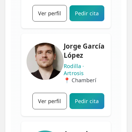
Ver perfil
Pedir cita
Jorge García
López
Rodilla ·
Artrosis
📍 Chamberí
Ver perfil
Pedir cita