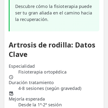
Descubre cómo la fisioterapia puede
ESPECIALIDADES
ser tu gran aliada en el camino hacia
🩻 Fisioterapia Traumatológica
la recuperación.
😧 Fisioterapia ATM
🦴 Osteopatía
Artrosis de rodilla: Datos
🫶 Suelo Pélvico
Clave
💆 Masajes Madrid
Especialidad
🏅 Fisioterapia Deportiva
Fisioterapia ortopédica
🧠 Fisioterapia Neurológica
Duración tratamiento
🧍 Fisioterapia Vestibular
4-8 sesiones (según gravedad)
🫁 Fisioterapia Respiratoria
Mejoría esperada
Desde la 1ª-2ª sesión
👶 Fisioterapia Pediátrica