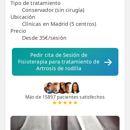
Tipo de tratamiento
Conservador (sin cirugía)
TRATAMIENTOS
Ubicación
✅ Punción Seca
Clínicas en Madrid (5 centros)
Precio
✅ Ondas de Choque
Desde 35€/sesión
✅ EPTE - EPI
Pedir cita de Sesión de
Fisioterapia para tratamiento de
ESTÉTICA
Artrosis de rodilla
✨ Fisioestética
✨ Radiofrecuencia INDIBA
✨ Drenaje Linfático Manual
Más de 15897 pacientes satisfechos
✨ Presoterapia
✨ Cicatrices y Estrías