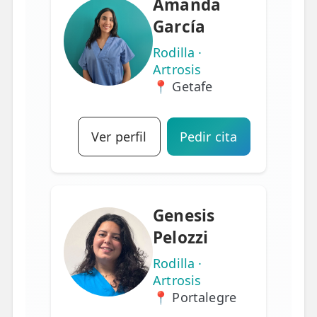
Amanda
García
Rodilla ·
Artrosis
📍 Getafe
Ver perfil
Pedir cita
Genesis
Pelozzi
Rodilla ·
Artrosis
📍 Portalegre