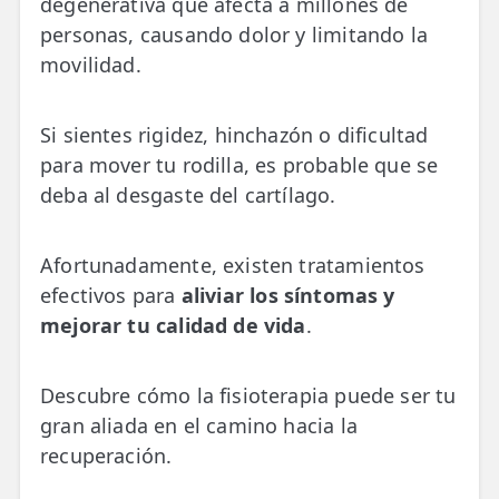
degenerativa que afecta a millones de
💆‍♀️ Tratamientos
personas, causando dolor y limitando la
movilidad.
😓 Síntomas
📅 Pedir Cita
Si sientes rigidez, hinchazón o dificultad
📰 Blog
para mover tu rodilla, es probable que se
deba al desgaste del cartílago.
🏢 Empresas
UBICACIONES
Afortunadamente, existen tratamientos
🔍 Buscador Clínicas
efectivos para
aliviar los síntomas y
mejorar tu calidad de vida
.
📍 Barrio del Pilar
📍 Chamberí - Centro
Descubre cómo la fisioterapia puede ser tu
gran aliada en el camino hacia la
📍 Barrio Salamanca
recuperación.
📍 Carabanchel - Usera