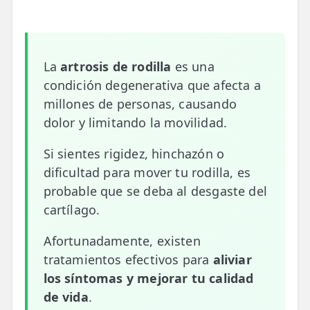
📍 Bravo Murillo
📍 Getafe
La
artrosis de rodilla
es una
TIENDA
condición degenerativa que afecta a
🛍️ Tienda Bonos
millones de personas, causando
dolor y limitando la movilidad.
🛍️ Tienda Productos Fisioterapia
Si sientes rigidez, hinchazón o
🎁 Tarjetas Regalo
dificultad para mover tu rodilla, es
🛒 Carrito
probable que se deba al desgaste del
cartílago.
❤️ Ofertas
Afortunadamente, existen
CONTACTO
tratamientos efectivos para
aliviar
☎️ 91 005 23 63
los síntomas y mejorar tu calidad
de vida
.
📧 Contacta