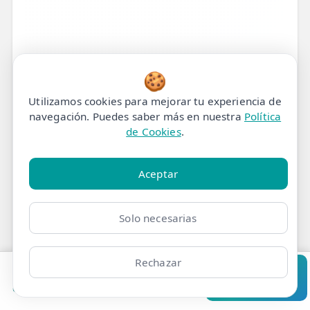
🍪
Utilizamos cookies para mejorar tu experiencia de
navegación. Puedes saber más en nuestra
Política
de Cookies
.
Aceptar
Recupera tu Vida Sin
Solo necesarias
Dolor: La Solución
Definitiva para la Artrosis
Rechazar
Pedir cita
Consultar
de Rodilla
Clínicas
Bonos
Mi Área
Contacto
Pide cita