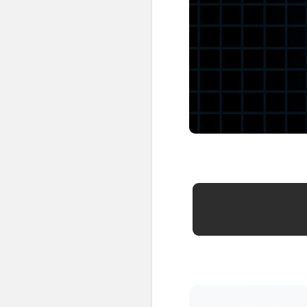
👶 Fisioterapia Pediátrica
TRATAMIENTOS
✅ Punción Seca
✅ Ondas de Choque
✅ EPTE - EPI
ESTÉTICA
✨ Fisioestética
✨ Radiofrecuencia INDIBA
✨ Drenaje Linfático Manual
✨ Presoterapia
✨ Cicatrices y Estrías