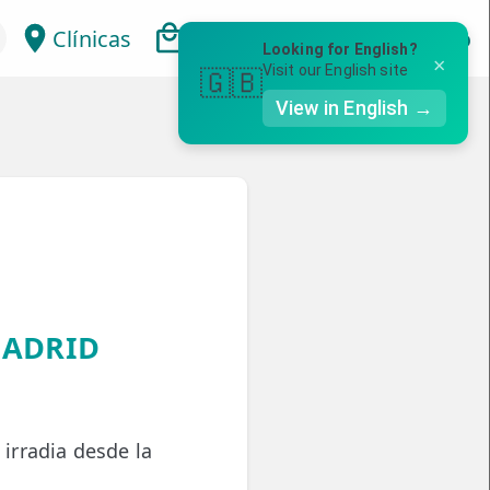
Clínicas
Bonos
Mi Área
Con
Looking for English?
×
Visit our English site
🇬🇧
View in English →
MADRID
 irradia desde la