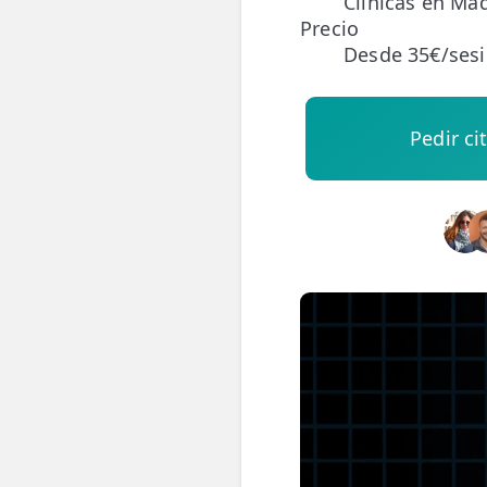
Clínicas en Mad
Precio
ESPECIALIDADES
Desde 35€/ses
🩻 Fisioterapia Traumatológica
😧 Fisioterapia ATM
Pedir ci
🦴 Osteopatía
🫶 Suelo Pélvico
💆 Masajes Madrid
🏅 Fisioterapia Deportiva
🧠 Fisioterapia Neurológica
🧍 Fisioterapia Vestibular
🫁 Fisioterapia Respiratoria