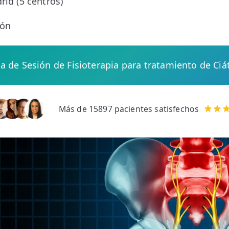
rid (5 centros)
ión
ta de Sesión de Fisioterapia para tratamiento de Ciá
Más de 15897 pacientes satisfechos