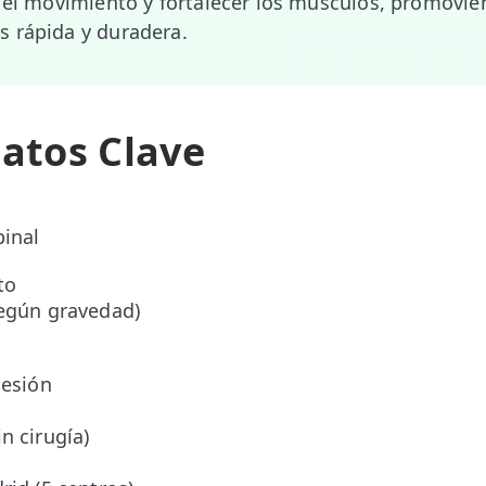
r el movimiento y fortalecer los músculos, promovie
s rápida y duradera.
Datos Clave
pinal
to
según gravedad)
sesión
o
n cirugía)