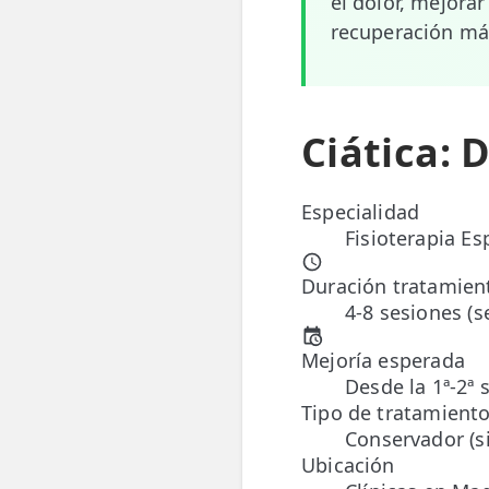
el dolor, mejora
recuperación má
📍 Bravo Murillo
📍 Getafe
Ciática: 
TIENDA
🛍️ Tienda Bonos
Especialidad
🛍️ Tienda Productos Fisioterapia
Fisioterapia Es
🎁 Tarjetas Regalo
Duración tratamien
🛒 Carrito
4-8 sesiones (
❤️ Ofertas
Mejoría esperada
Desde la 1ª-2ª 
CONTACTO
Tipo de tratamient
Conservador (si
☎️ 91 005 23 63
Ubicación
📧 Contacta