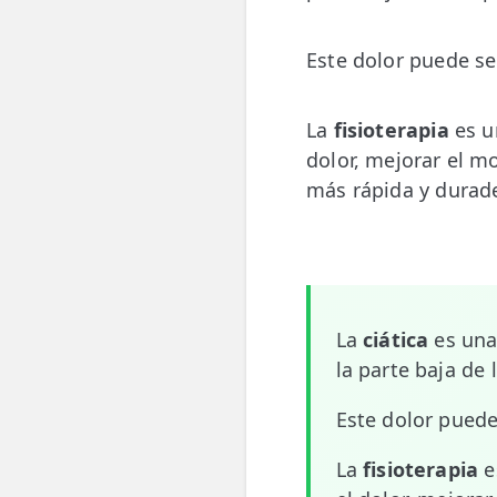
💆‍♀️ Tratamientos
Este dolor puede ser
😓 Síntomas
📅 Pedir Cita
La
fisioterapia
es u
dolor, mejorar el m
📰 Blog
más rápida y durad
🏢 Empresas
UBICACIONES
🔍 Buscador Clínicas
La
ciática
es una 
📍 Barrio del Pilar
la parte baja de 
📍 Chamberí - Centro
Este dolor puede
📍 Barrio Salamanca
La
fisioterapia
e
📍 Carabanchel - Usera