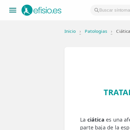
Inicio
›
Patologias
›
Ciátic
👤 Mi Cuenta
☕ Acerca
🤔 Preguntas Frecuentes
🔍 Buscador
🇬🇧 English
TRATA
GENERAL
👩‍⚕️ Fisioterapeutas
La
ciática
es una afe
🔍 Especialidades
parte baja de la esp