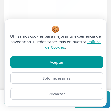
🍪
Utilizamos cookies para mejorar tu experiencia de
navegación. Puedes saber más en nuestra
Política
Tratamiento de
de Cookies
.
Fisioterapia para
Aceptar
Esguince de Ligamento
Anular del Radio en
Solo necesarias
Madrid
Rechazar
Nuestro Protocolo de
Pedir cita
Consultar
Clínicas
Bonos
Mi Área
Contacto
Pide cita
Fisioterapia para