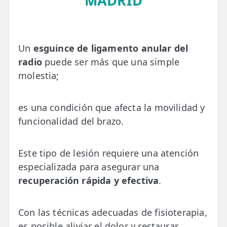
MADRID
💆‍♀️ Tratamientos
😓 Síntomas
Un
esguince de ligamento anular del
📅 Pedir Cita
radio
puede ser más que una simple
📰 Blog
molestia;
🏢 Empresas
es una condición que afecta la movilidad y
UBICACIONES
funcionalidad del brazo.
🔍 Buscador Clínicas
Este tipo de lesión requiere una atención
📍 Barrio del Pilar
especializada para asegurar una
📍 Chamberí - Centro
recuperación rápida y efectiva
.
📍 Barrio Salamanca
Con las técnicas adecuadas de fisioterapia,
📍 Carabanchel - Usera
es posible aliviar el dolor y restaurar