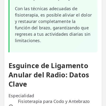
Con las técnicas adecuadas de
ESPECIALIDADES
fisioterapia, es posible aliviar el dolor
🩻 Fisioterapia Traumatológica
y restaurar completamente la
😧 Fisioterapia ATM
función del brazo, garantizando que
regreses a tus actividades diarias sin
🦴 Osteopatía
limitaciones.
🫶 Suelo Pélvico
💆 Masajes Madrid
Esguince de Ligamento
🏅 Fisioterapia Deportiva
Anular del Radio: Datos
🧠 Fisioterapia Neurológica
Clave
🧍 Fisioterapia Vestibular
🫁 Fisioterapia Respiratoria
Especialidad
Fisioterapia para Codo y Antebrazo
👶 Fisioterapia Pediátrica