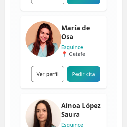
María de
Osa
Esguince
📍 Getafe
Ver perfil
Pedir cita
Ainoa López
Saura
Esguince