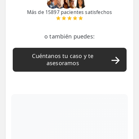
LESIONES
FRECUENTES
Rotura Fibrilar
Más de 15897 pacientes satisfechos
Dolor de Cabeza
o también puedes:
Trocanteritis
Hernia Discal
Cuéntanos tu caso y te
asesoramos
Fascitis Plantar
Lumbalgia
Ciática
Bursitis de Hombro
Síndrome Piramidal
Tendinitis de Aquiles