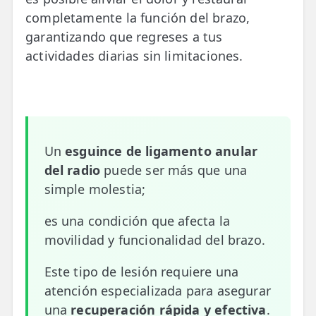
completamente la función del brazo,
📍 Bravo Murillo
garantizando que regreses a tus
📍 Getafe
actividades diarias sin limitaciones.
TIENDA
🛍️ Tienda Bonos
🛍️ Tienda Productos Fisioterapia
Un
esguince de ligamento anular
🎁 Tarjetas Regalo
del radio
puede ser más que una
simple molestia;
🛒 Carrito
es una condición que afecta la
❤️ Ofertas
movilidad y funcionalidad del brazo.
CONTACTO
Este tipo de lesión requiere una
☎️ 91 005 23 63
atención especializada para asegurar
📧 Contacta
una
recuperación rápida y efectiva
.