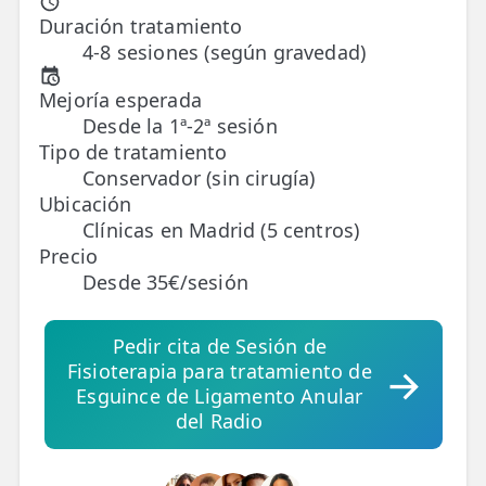
Duración tratamiento
4-8 sesiones (según gravedad)
TRATAMIENTOS
✅ Punción Seca
Mejoría esperada
Desde la 1ª-2ª sesión
✅ Ondas de Choque
Tipo de tratamiento
✅ EPTE - EPI
Conservador (sin cirugía)
Ubicación
Clínicas en Madrid (5 centros)
ESTÉTICA
Precio
✨ Fisioestética
Desde 35€/sesión
✨ Radiofrecuencia INDIBA
Pedir cita de Sesión de
✨ Drenaje Linfático Manual
Fisioterapia para tratamiento de
✨ Presoterapia
Esguince de Ligamento Anular
del Radio
✨ Cicatrices y Estrías