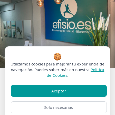
🍪
Utilizamos cookies para mejorar tu experiencia de
navegación. Puedes saber más en nuestra
Política
de Cookies
.
Centro Fisioterapia en
Portalegre
Aceptar
¿Buscas una clínica de Fisioterapia en
Solo necesarias
el Portalegre?