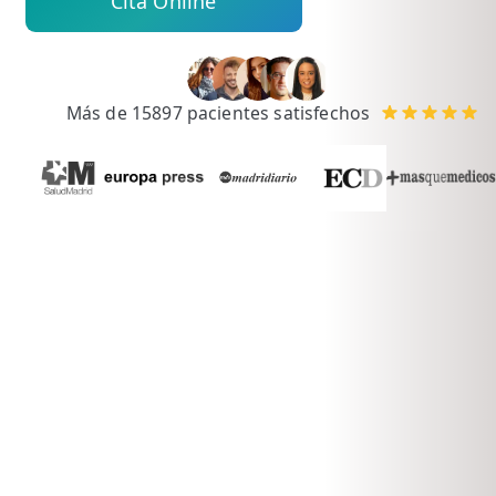
Cita Online
💆‍♀️ Tratamientos
😓 Síntomas
📅 Pedir Cita
Más de 15897 pacientes satisfechos
📰 Blog
🏢 Empresas
UBICACIONES
🔍 Buscador Clínicas
📍 Barrio del Pilar
📍 Chamberí - Centro
📍 Barrio Salamanca
📍 Carabanchel - Usera