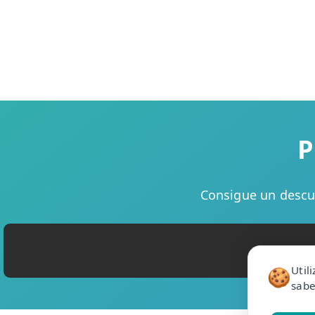
P
Consigue un descue
Util
🍪
sabe