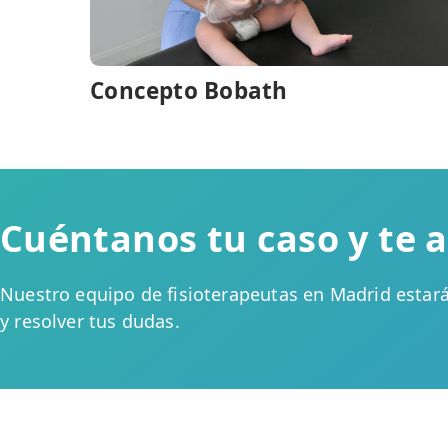
ESPECIALIDADES
🩻 Fisioterapia Traumatológica
Concepto Bobath
😧 Fisioterapia ATM
🦴 Osteopatía
🫶 Suelo Pélvico
Cuéntanos tu caso y te
💆 Masajes Madrid
🏅 Fisioterapia Deportiva
Nuestro equipo de fisioterapeutas en Madrid estar
y resolver tus dudas.
🧠 Fisioterapia Neurológica
🧍 Fisioterapia Vestibular
🫁 Fisioterapia Respiratoria