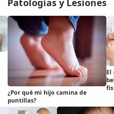
Patologías y Lesiones
El
be
fi
¿Por qué mi hijo camina de
puntillas?