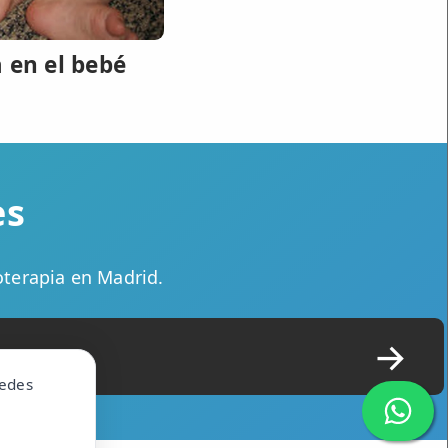
a en el bebé
es
oterapia en Madrid.
uedes
1