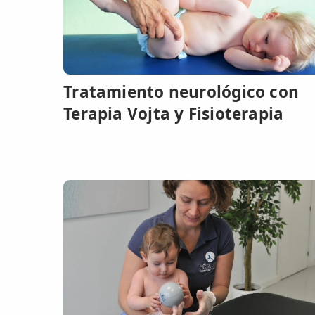
📍 Bravo Murillo
📍 Getafe
Tratamiento neurológico con
TIENDA
🛍️ Tienda Bonos
Terapia Vojta y Fisioterapia
🛍️ Tienda Productos Fisioterapia
🎁 Tarjetas Regalo
🛒 Carrito
❤️ Ofertas
CONTACTO
☎️ 91 005 23 63
📧 Contacta