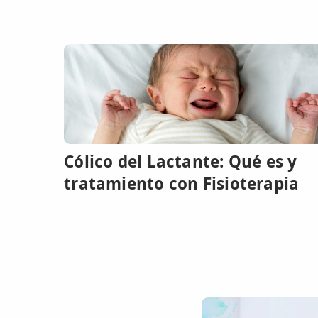
👶 Fisioterapia Pediátrica
TRATAMIENTOS
✅ Punción Seca
✅ Ondas de Choque
✅ EPTE - EPI
ESTÉTICA
Cólico del Lactante: Qué es y
✨ Fisioestética
tratamiento con Fisioterapia
✨ Radiofrecuencia INDIBA
✨ Drenaje Linfático Manual
✨ Presoterapia
✨ Cicatrices y Estrías