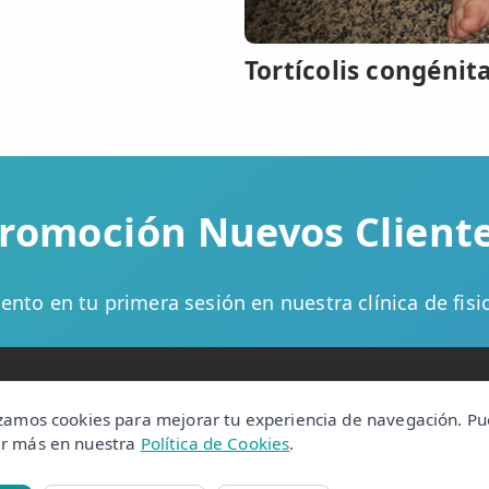
Tortícolis congénit
romoción Nuevos Client
nto en tu primera sesión en nuestra clínica de fisi
Ver ofertas de fisioterapia
izamos cookies para mejorar tu experiencia de navegación. P
r más en nuestra
Política de Cookies
.