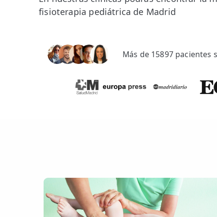
fisioterapia pediátrica de Madrid
💆‍♀️ Tratamientos
😓 Síntomas
📅 Pedir Cita
Más de 15897 pacientes s
📰 Blog
🏢 Empresas
UBICACIONES
🔍 Buscador Clínicas
📍 Barrio del Pilar
📍 Chamberí - Centro
📍 Barrio Salamanca
📍 Carabanchel - Usera