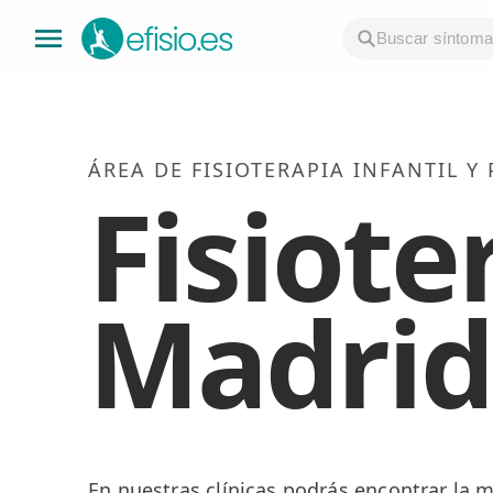
👤 Mi Cuenta
ÁREA DE FISIOTERAPIA INFANTIL Y
Fisiote
☕ Acerca
🤔 Preguntas Frecuentes
Madrid
🔍 Buscador
🇬🇧 English
GENERAL
👩‍⚕️ Fisioterapeutas
🔍 Especialidades
En nuestras clínicas podrás encontrar la 