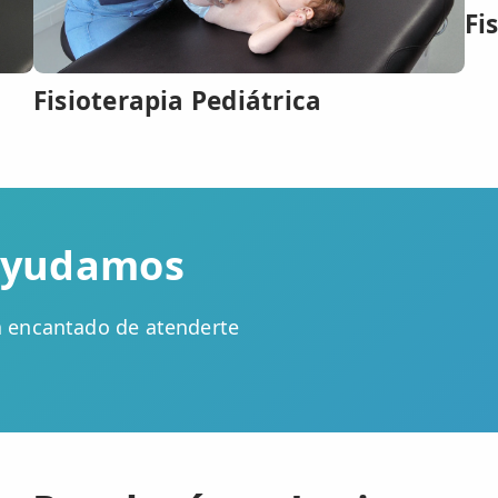
Fi
Fisioterapia Pediátrica
 ayudamos
á encantado de atenderte