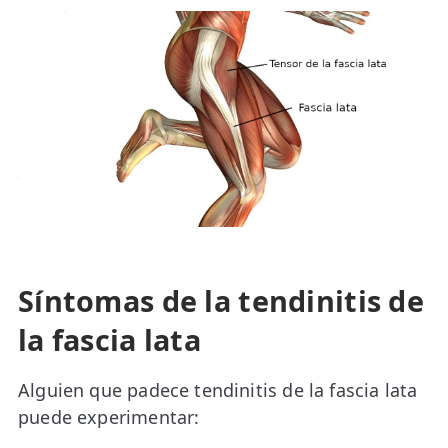
LESIONES
FRECUENTES
Rotura Fibrilar
Dolor de Cabeza
Trocanteritis
Hernia Discal
Fascitis Plantar
Lumbalgia
Ciática
Síntomas de la tendinitis de
Bursitis de Hombro
la fascia lata
Síndrome Piramidal
Alguien que padece tendinitis de la fascia lata
Tendinitis de Aquiles
puede experimentar: