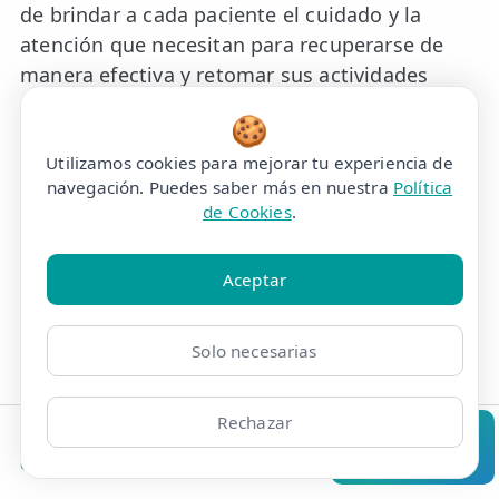
de brindar a cada paciente el cuidado y la
atención que necesitan para recuperarse de
manera efectiva y retomar sus actividades
diarias sin dolor y con una función óptima.
🍪
Utilizamos cookies para mejorar tu experiencia de
navegación. Puedes saber más en nuestra
Política
Prevención y
de Cookies
.
mantenimiento a largo
plazo:
Aceptar
Además de tratar la tendinitis de la fascia lata,
Solo necesarias
en las clínicas de fisioterapia eFISIO también
nos enfocamos en la prevención de futuras
Rechazar
lesiones y en el mantenimiento del bienestar a
largo plazo. Nuestros fisioterapeutas
Clínicas
Bonos
Mi Área
Contacto
Pide cita
proporcionan a los pacientes las herramientas