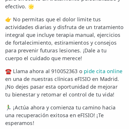
efectivo. 🌟
TRATAMIENTOS
👉 No permitas que el dolor limite tus
✅ Punción Seca
actividades diarias y disfruta de un tratamiento
✅ Ondas de Choque
integral que incluye terapia manual, ejercicios
de fortalecimiento, estiramientos y consejos
✅ EPTE - EPI
para prevenir futuras lesiones. ¡Dale a tu
cuerpo el cuidado que merece!
ESTÉTICA
✨ Fisioestética
☎️ Llama ahora al 910052363 o
pide cita online
en una de nuestras clínicas eFISIO en Madrid.
✨ Radiofrecuencia INDIBA
¡No dejes pasar esta oportunidad de mejorar
✨ Drenaje Linfático Manual
tu bienestar y retomar el control de tu vida!
✨ Presoterapia
🏃‍♂️ ¡Actúa ahora y comienza tu camino hacia
una recuperación exitosa en eFISIO! ¡Te
✨ Cicatrices y Estrías
esperamos!