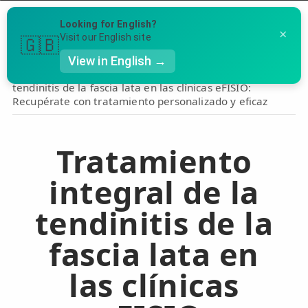
Menú
Looking for English?
×
Llámanos al 91 005 23 63
Visit our English site
🇬🇧
View in English →
Inicio
›
Lesiones
›
Tratamiento integral de la
tendinitis de la fascia lata en las clínicas eFISIO:
👤 Mi Cuenta
Recupérate con tratamiento personalizado y eficaz
Te puede ser útil
☕ Acerca
Ubicación de nuestras clínicas
Tratamiento
🤔 Preguntas Frecuentes
Preguntas Frecuentes
🔍 Buscador
integral de la
🇬🇧 English
tendinitis de la
fascia lata en
GENERAL
👩‍⚕️ Fisioterapeutas
las clínicas
🔍 Especialidades