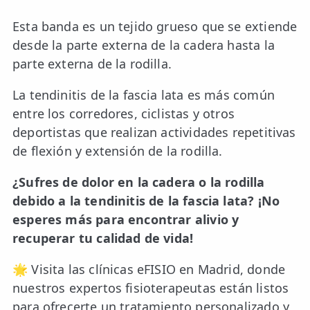
Esta banda es un tejido grueso que se extiende
ESPECIALIDADES
desde la parte externa de la cadera hasta la
🩻 Fisioterapia Traumatológica
parte externa de la rodilla.
😧 Fisioterapia ATM
La tendinitis de la fascia lata es más común
🦴 Osteopatía
entre los corredores, ciclistas y otros
deportistas que realizan actividades repetitivas
🫶 Suelo Pélvico
de flexión y extensión de la rodilla.
💆 Masajes Madrid
¿Sufres de dolor en la cadera o la rodilla
🏅 Fisioterapia Deportiva
debido a la tendinitis de la fascia lata? ¡No
esperes más para encontrar alivio y
🧠 Fisioterapia Neurológica
recuperar tu calidad de vida!
🧍 Fisioterapia Vestibular
🌟 Visita las clínicas eFISIO en Madrid, donde
🫁 Fisioterapia Respiratoria
nuestros expertos fisioterapeutas están listos
para ofrecerte un tratamiento personalizado y
👶 Fisioterapia Pediátrica