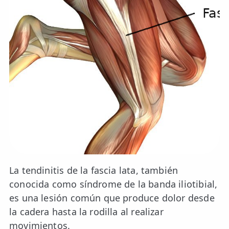
📍 Bravo Murillo
📍 Getafe
TIENDA
🛍️ Tienda Bonos
🛍️ Tienda Productos Fisioterapia
🎁 Tarjetas Regalo
🛒 Carrito
❤️ Ofertas
La tendinitis de la fascia lata, también
conocida como síndrome de la banda iliotibial,
CONTACTO
es una lesión común que produce dolor desde
☎️ 91 005 23 63
la cadera hasta la rodilla al realizar
📧 Contacta
movimientos.