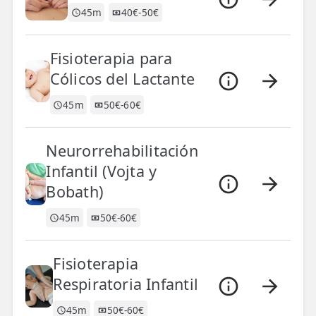
45m
40€-50€
ESPECIALIDADES
🩻 Fisioterapia Traumatológica
Fisioterapia para
😧 Fisioterapia ATM
Cólicos del Lactante
🦴 Osteopatía
45m
50€-60€
🫶 Suelo Pélvico
Neurorrehabilitación
💆 Masajes Madrid
Infantil (Vojta y
Bobath)
🏅 Fisioterapia Deportiva
45m
50€-60€
🧠 Fisioterapia Neurológica
🧍 Fisioterapia Vestibular
Fisioterapia
Respiratoria Infantil
🫁 Fisioterapia Respiratoria
45m
50€-60€
👶 Fisioterapia Pediátrica