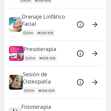
45m
50€-60€
Drenaje Linfático
Facial
45m
50€-60€
Presoterapia
45m
50€-60€
Sesión de
Osteopatía
45m
50€-60€
Fisioterapia