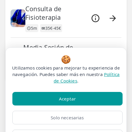
Consulta de
Fisioterapia
5m
35€-45€
Media Sesión de
Fisioterapia
🍪
15m
35€-45€
Utilizamos cookies para mejorar tu experiencia de
navegación. Puedes saber más en nuestra
Política
de Cookies
.
efisio.es
Aceptar
Solo necesarias