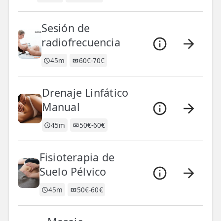
TRATAMIENTOS
Sesión de
✅ Punción Seca
radiofrecuencia
✅ Ondas de Choque
45m
60€-70€
✅ EPTE - EPI
Drenaje Linfático
ESTÉTICA
Manual
✨ Fisioestética
45m
50€-60€
✨ Radiofrecuencia INDIBA
Fisioterapia de
✨ Drenaje Linfático Manual
Suelo Pélvico
✨ Presoterapia
45m
50€-60€
✨ Cicatrices y Estrías