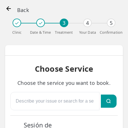
Back
✓
✓
3
4
5
Clinic
Date & Time
Treatment
Your Data
Confirmation
👤 Mi Cuenta
☕ Acerca
🤔 Preguntas Frecuentes
Choose Service
🔍 Buscador
Choose the service you want to book.
🇬🇧 English
GENERAL
👩‍⚕️ Fisioterapeutas
🔍 Especialidades
Sesión de