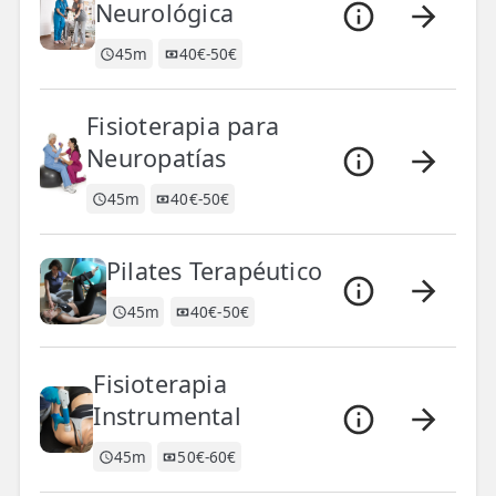
Neurológica
45m
40€-50€
Fisioterapia para
Neuropatías
45m
40€-50€
Pilates Terapéutico
45m
40€-50€
Fisioterapia
Instrumental
45m
50€-60€