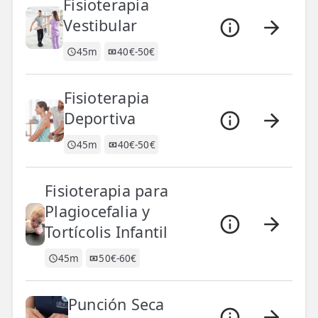
Fisioterapia
📍 Bravo Murillo
Vestibular
📍 Getafe
45m
40€-50€
TIENDA
Fisioterapia
🛍️ Tienda Bonos
Deportiva
🛍️ Tienda Productos Fisioterapia
45m
40€-50€
🎁 Tarjetas Regalo
Fisioterapia para
🛒 Carrito
Plagiocefalia y
❤️ Ofertas
Tortícolis Infantil
45m
50€-60€
CONTACTO
☎️ 91 005 23 63
Punción Seca
📧 Contacta