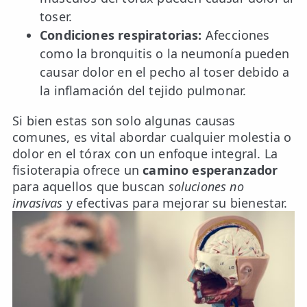
toser.
TRATAMIENTOS
Condiciones respiratorias:
Afecciones
✅ Punción Seca
como la bronquitis o la neumonía pueden
causar dolor en el pecho al toser debido a
✅ Ondas de Choque
la inflamación del tejido pulmonar.
✅ EPTE - EPI
Si bien estas son solo algunas causas
comunes, es vital abordar cualquier molestia o
ESTÉTICA
dolor en el tórax con un enfoque integral. La
✨ Fisioestética
fisioterapia ofrece un
camino esperanzador
para aquellos que buscan
soluciones no
✨ Radiofrecuencia INDIBA
invasivas
y efectivas para mejorar su bienestar.
✨ Drenaje Linfático Manual
✨ Presoterapia
✨ Cicatrices y Estrías