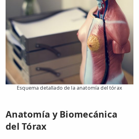
LESIONES
FRECUENTES
Rotura Fibrilar
Dolor de Cabeza
Trocanteritis
Hernia Discal
Fascitis Plantar
Lumbalgia
Esquema detallado de la anatomía del tórax
Ciática
Bursitis de Hombro
Anatomía y Biomecánica
Síndrome Piramidal
del Tórax
Tendinitis de Aquiles