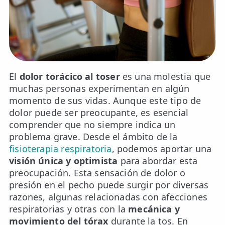
📍 Bravo Murillo
📍 Getafe
TIENDA
🛍️ Tienda Bonos
El
dolor torácico al toser
es una molestia que
muchas personas experimentan en algún
🛍️ Tienda Productos Fisioterapia
momento de sus vidas. Aunque este tipo de
dolor puede ser preocupante, es esencial
🎁 Tarjetas Regalo
comprender que no siempre indica un
problema grave. Desde el ámbito de la
🛒 Carrito
fisioterapia respiratoria
, podemos aportar una
❤️ Ofertas
visión única y optimista
para abordar esta
preocupación. Esta sensación de dolor o
CONTACTO
presión en el pecho puede surgir por diversas
razones, algunas relacionadas con afecciones
☎️ 91 005 23 63
respiratorias y otras con la
mecánica y
📧 Contacta
movimiento del tórax
durante la tos. En