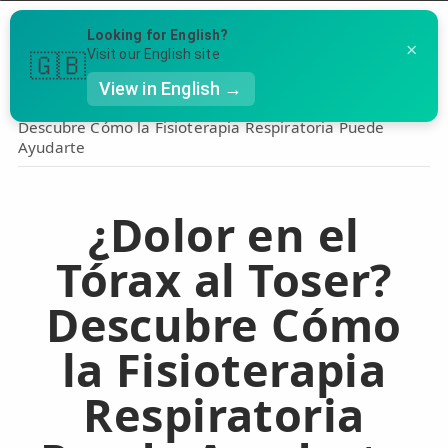
Menú
Looking for English?
×
Llámanos al 91 005 23 63
Visit our English site
🇬🇧
View in English →
Inicio
›
Tórax
›
¿Dolor en el Tórax al Toser?
Descubre Cómo la Fisioterapia Respiratoria Puede
👤 Mi Cuenta
Ayudarte
Te puede ser útil
☕ Acerca
Ubicación de nuestras clínicas
¿Dolor en el
🤔 Preguntas Frecuentes
Preguntas Frecuentes
🔍 Buscador
Tórax al Toser?
🇬🇧 English
Descubre Cómo
la Fisioterapia
GENERAL
👩‍⚕️ Fisioterapeutas
Respiratoria
🔍 Especialidades