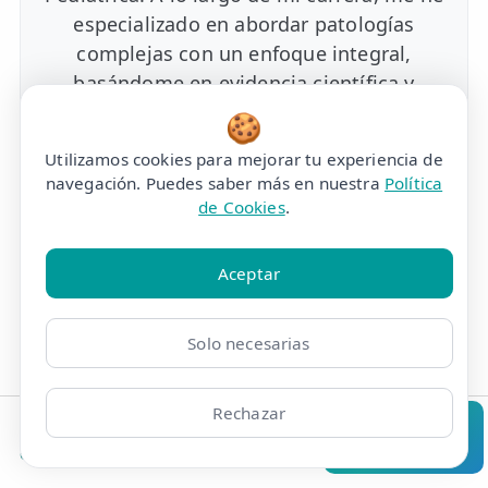
especializado en abordar patologías
complejas con un enfoque integral,
basándome en evidencia científica y
adaptando cada tratamiento a las
🍪
necesidades individuales de mis
Utilizamos cookies para mejorar tu experiencia de
pacientes.
navegación. Puedes saber más en nuestra
Política
de Cookies
.
Más información
Aceptar
Solo necesarias
Jorge García López
Fisioterapeuta eFISIO
Col. 16650
Rechazar
Me considero un fisioterapeuta
Clínicas
Bonos
Mi Área
Contacto
Pide cita
cualificado con una sólida formación