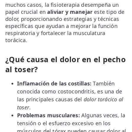
muchos casos, la fisioterapia desempeña un
papel crucial en
aliviar y manejar
este tipo de
ESPECIALIDADES
dolor, proporcionando estrategias y técnicas
🩻 Fisioterapia Traumatológica
específicas que ayudan a mejorar la función
😧 Fisioterapia ATM
respiratoria y fortalecer la musculatura
torácica.
🦴 Osteopatía
🫶 Suelo Pélvico
¿Qué causa el dolor en el pecho
al toser?
💆 Masajes Madrid
🏅 Fisioterapia Deportiva
Inflamación de las costillas:
También
conocida como costocondritis, es una de
🧠 Fisioterapia Neurológica
las principales causas del
dolor torácico al
🧍 Fisioterapia Vestibular
toser
.
Problemas musculares:
Algunas veces, la
🫁 Fisioterapia Respiratoria
tensión o el esfuerzo excesivo en los
👶 Fisioterapia Pediátrica
músculos del tórax pueden causar dolor al