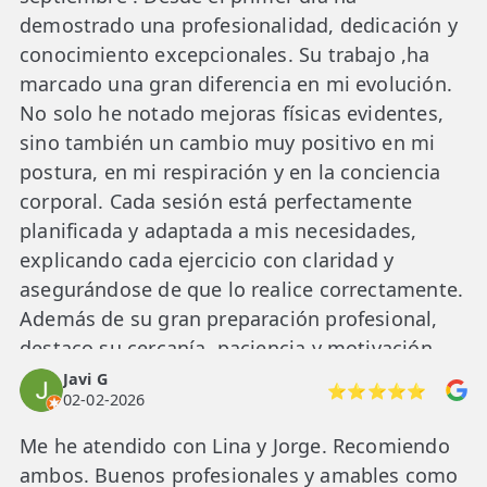
demostrado una profesionalidad, dedicación y
conocimiento excepcionales. Su trabajo ,ha
marcado una gran diferencia en mi evolución.
No solo he notado mejoras físicas evidentes,
sino también un cambio muy positivo en mi
postura, en mi respiración y en la conciencia
corporal. Cada sesión está perfectamente
planificada y adaptada a mis necesidades,
explicando cada ejercicio con claridad y
asegurándose de que lo realice correctamente.
Además de su gran preparación profesional,
destaco su cercanía, paciencia y motivación
constante. Hace que cada sesión sea un
Javi G
⭐⭐⭐⭐⭐
02-02-2026
espacio de confianza y superación,
transmitiendo seguridad y optimismo en todo
Me he atendido con Lina y Jorge. Recomiendo
momento. Sin duda, es una fisioterapeuta
ambos. Buenos profesionales y amables como