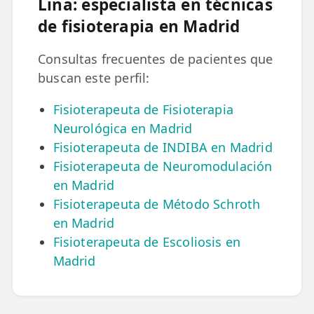
Lina: especialista en técnicas
LESIONES
FRECUENTES
de fisioterapia en Madrid
Rotura Fibrilar
Dolor de Cabeza
Consultas frecuentes de pacientes que
buscan este perfil:
Trocanteritis
Fisioterapeuta de Fisioterapia
Hernia Discal
Neurológica en Madrid
Fascitis Plantar
Fisioterapeuta de INDIBA en Madrid
Fisioterapeuta de Neuromodulación
Lumbalgia
en Madrid
Ciática
Fisioterapeuta de Método Schroth
en Madrid
Bursitis de Hombro
Fisioterapeuta de Escoliosis en
Madrid
Síndrome Piramidal
Tendinitis de Aquiles