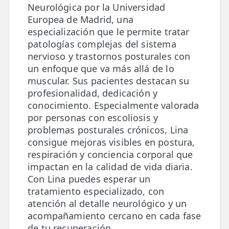
Neurológica por la Universidad
Europea de Madrid, una
ESPECIALIDADES
especialización que le permite tratar
🩻 Fisioterapia Traumatológica
patologías complejas del sistema
😧 Fisioterapia ATM
nervioso y trastornos posturales con
un enfoque que va más allá de lo
🦴 Osteopatía
muscular. Sus pacientes destacan su
profesionalidad, dedicación y
🫶 Suelo Pélvico
conocimiento. Especialmente valorada
por personas con escoliosis y
💆 Masajes Madrid
problemas posturales crónicos, Lina
🏅 Fisioterapia Deportiva
consigue mejoras visibles en postura,
respiración y conciencia corporal que
🧠 Fisioterapia Neurológica
impactan en la calidad de vida diaria.
Con Lina puedes esperar un
🧍 Fisioterapia Vestibular
tratamiento especializado, con
atención al detalle neurológico y un
🫁 Fisioterapia Respiratoria
acompañamiento cercano en cada fase
👶 Fisioterapia Pediátrica
de tu recuperación.