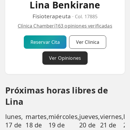
Lina Benkirane
💆‍♀️ Tratamientos
Fisioterapeuta
· Col. 17885
😓 Síntomas
Clínica Chamberí
163 opiniones verificadas
📅 Pedir Cita
📰 Blog
Reservar Cita
Ver Clinica
🏢 Empresas
Ver Opiniones
UBICACIONES
🔍 Buscador Clínicas
Próximas horas libres de
📍 Barrio del Pilar
Lina
📍 Chamberí - Centro
📍 Barrio Salamanca
lunes,
martes,
miércoles,
jueves,
viernes,
lu
17 de
18 de
19 de
20 de
21 de
24
📍 Carabanchel - Usera