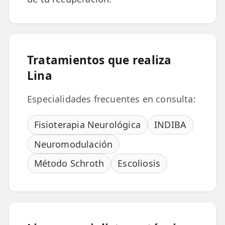
TRATAMIENTOS
✅ Punción Seca
Tratamientos que realiza
✅ Ondas de Choque
Lina
✅ EPTE - EPI
Especialidades frecuentes en consulta:
ESTÉTICA
✨ Fisioestética
Fisioterapia Neurológica
INDIBA
✨ Radiofrecuencia INDIBA
Neuromodulación
✨ Drenaje Linfático Manual
Método Schroth
Escoliosis
✨ Presoterapia
✨ Cicatrices y Estrías