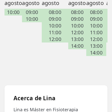
agosto
agosto
agosto
agosto
agosto
a
📍 Bravo Murillo
10:00
09:00
08:00
08:00
08:00
0
📍 Getafe
10:00
09:00
09:00
09:00
0
10:00
10:00
10:00
1
TIENDA
11:00
12:00
11:00
1
🛍️ Tienda Bonos
12:00
13:00
12:00
1
14:00
13:00
🛍️ Tienda Productos Fisioterapia
14:00
🎁 Tarjetas Regalo
🛒 Carrito
❤️ Ofertas
CONTACTO
Acerca de Lina
☎️ 91 005 23 63
📧 Contacta
Lina es Máster en Fisioterapia