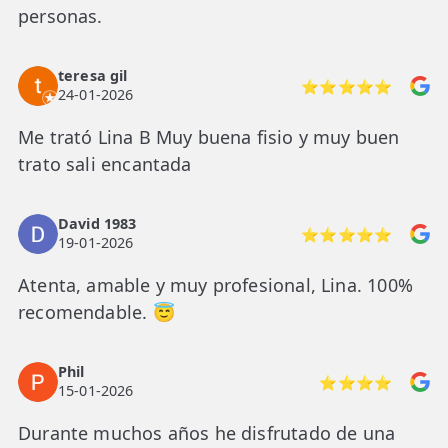
excelente, totalmente comprometida con la
personas.
salud y el bienestar de sus pacientes.
Recomiendo su trabajo al 100% .
teresa gil
⭐⭐⭐⭐⭐
24-01-2026
Me trató Lina B Muy buena fisio y muy buen
trato sali encantada
David 1983
⭐⭐⭐⭐⭐
19-01-2026
Atenta, amable y muy profesional, Lina. 100%
recomendable. 😇
Phil
⭐⭐⭐⭐
15-01-2026
Durante muchos años he disfrutado de una