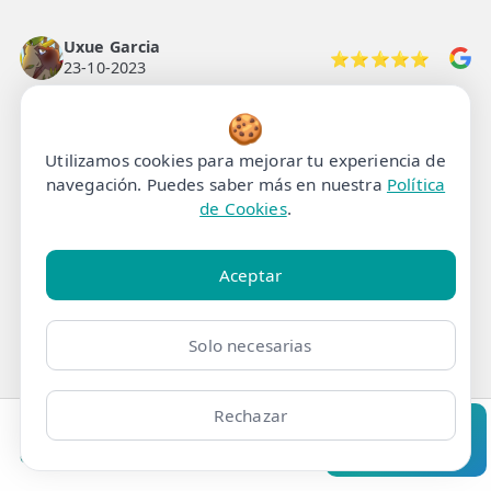
Uxue Garcia
⭐⭐⭐⭐⭐
23-10-2023
Muy bien! Se nota el alivio en la espalda y Lina
🍪
es súper maja!
Utilizamos cookies para mejorar tu experiencia de
navegación. Puedes saber más en nuestra
Política
de Cookies
.
ali gh
⭐⭐⭐⭐⭐
18-10-2023
Lina muy muy profesional, muy contento con
Aceptar
la sesión de descontractura deportiva.
Solo necesarias
Neviel Berry
⭐⭐⭐⭐⭐
30-09-2023
Rechazar
Lina te explica todo y es un amor de persona,
Clínicas
Bonos
Mi Área
Contacto
Pide cita
volveré