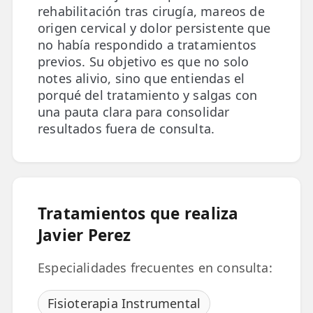
rehabilitación tras cirugía, mareos de
origen cervical y dolor persistente que
TRATAMIENTOS
no había respondido a tratamientos
✅ Punción Seca
previos. Su objetivo es que no solo
notes alivio, sino que entiendas el
✅ Ondas de Choque
porqué del tratamiento y salgas con
una pauta clara para consolidar
✅ EPTE - EPI
resultados fuera de consulta.
ESTÉTICA
✨ Fisioestética
✨ Radiofrecuencia INDIBA
Tratamientos que realiza
✨ Drenaje Linfático Manual
Javier Perez
✨ Presoterapia
Especialidades frecuentes en consulta:
✨ Cicatrices y Estrías
Fisioterapia Instrumental