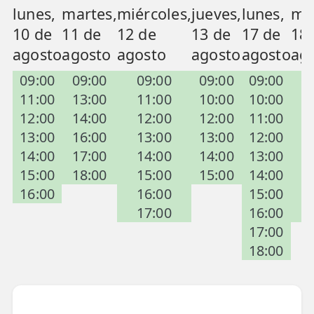
lunes,
martes,
miércoles,
jueves,
lunes,
ma
📍 Bravo Murillo
10 de
11 de
12 de
13 de
17 de
18
📍 Getafe
agosto
agosto
agosto
agosto
agosto
ag
09:00
09:00
09:00
09:00
09:00
0
TIENDA
11:00
13:00
11:00
10:00
10:00
1
🛍️ Tienda Bonos
12:00
14:00
12:00
12:00
11:00
1
🛍️ Tienda Productos Fisioterapia
13:00
16:00
13:00
13:00
12:00
1
14:00
17:00
14:00
14:00
13:00
1
🎁 Tarjetas Regalo
15:00
18:00
15:00
15:00
14:00
1
🛒 Carrito
16:00
16:00
15:00
1
17:00
16:00
1
❤️ Ofertas
17:00
18:00
CONTACTO
☎️ 91 005 23 63
📧 Contacta