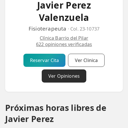
Javier Perez
💆‍♀️ Tratamientos
Valenzuela
😓 Síntomas
Fisioterapeuta
📅 Pedir Cita
· Col. 23-10737
Clínica Barrio del Pilar
📰 Blog
622 opiniones verificadas
🏢 Empresas
Reservar Cita
Ver Clinica
UBICACIONES
🔍 Buscador Clínicas
Ver Opiniones
📍 Barrio del Pilar
📍 Chamberí - Centro
Próximas horas libres de
📍 Barrio Salamanca
Javier Perez
📍 Carabanchel - Usera