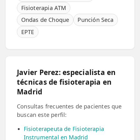
LESIONES
Fisioterapia ATM
FRECUENTES
Rotura Fibrilar
Ondas de Choque
Punción Seca
Dolor de Cabeza
EPTE
Trocanteritis
Hernia Discal
Fascitis Plantar
Javier Perez: especialista en
Lumbalgia
técnicas de fisioterapia en
Madrid
Ciática
Bursitis de Hombro
Consultas frecuentes de pacientes que
buscan este perfil:
Síndrome Piramidal
Fisioterapeuta de Fisioterapia
Tendinitis de Aquiles
Instrumental en Madrid