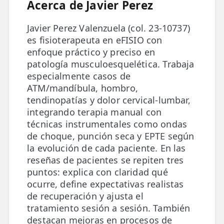
Acerca de Javier Perez
ESPECIALIDADES
Javier Perez Valenzuela (col. 23-10737)
🩻 Fisioterapia Traumatológica
es fisioterapeuta en eFISIO con
enfoque práctico y preciso en
😧 Fisioterapia ATM
patología musculoesquelética. Trabaja
🦴 Osteopatía
especialmente casos de
ATM/mandíbula, hombro,
🫶 Suelo Pélvico
tendinopatías y dolor cervical-lumbar,
integrando terapia manual con
💆 Masajes Madrid
técnicas instrumentales como ondas
de choque, punción seca y EPTE según
🏅 Fisioterapia Deportiva
la evolución de cada paciente. En las
🧠 Fisioterapia Neurológica
reseñas de pacientes se repiten tres
puntos: explica con claridad qué
🧍 Fisioterapia Vestibular
ocurre, define expectativas realistas
de recuperación y ajusta el
🫁 Fisioterapia Respiratoria
tratamiento sesión a sesión. También
destacan mejoras en procesos de
👶 Fisioterapia Pediátrica